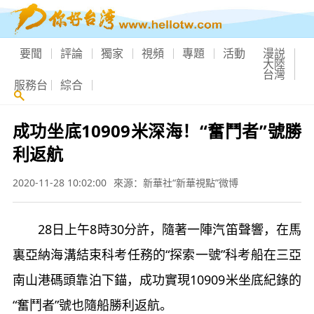
要聞
評論
獨家
視頻
專題
活動
漫説
大陸
台灣
服務台
綜合
成功坐底10909米深海！“奮鬥者”號勝
利返航
2020-11-28 10:02:00
來源：新華社“新華視點”微博
28日上午8時30分許，隨著一陣汽笛聲響，在馬
裏亞納海溝結束科考任務的“探索一號”科考船在三亞
南山港碼頭靠泊下錨，成功實現10909米坐底紀錄的
“奮鬥者”號也隨船勝利返航。