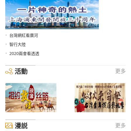
•
台灣網紅看廣河
•
智行大陸
•
2020兩會看透透
活動
更多
漫説
更多