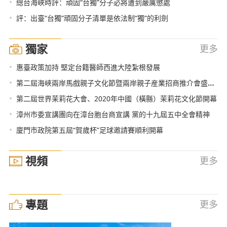
•
總台海峽時評：頑固“台獨”分子必將遭到嚴厲懲處
•
評：出臺“台獨”頑固分子清單是依法制“獨”的利劍
獨家
更多
•
惠臺政策加持 堅定台籍醫師西進大陸紮根發展
•
第二屆海峽兩岸馬戲親子文化節暨兩岸親子産業招商推介會盛大開幕
•
第二屆世界茉莉花大會、2020年中國（橫縣）茉莉花文化節開幕
•
漳州市委宣講團向在漳台胞台商宣講 黨的十九屆五中全會精神
•
廈門市政院第五屆“賀歲杯”足球邀請賽順利開幕
視頻
更多
專題
更多