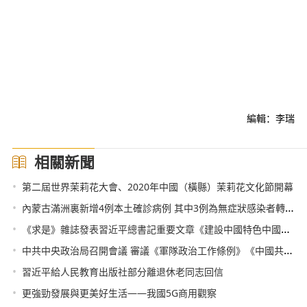
編輯：李瑞
相關新聞
•
第二屆世界茉莉花大會、2020年中國（橫縣）茉莉花文化節開幕
•
內蒙古滿洲裏新增4例本土確診病例 其中3例為無症狀感染者轉確診
•
《求是》雜誌發表習近平總書記重要文章《建設中國特色中國風格中國氣派的考古學，更好認識源遠流長博大精深的中華文明》
•
中共中央政治局召開會議 審議《軍隊政治工作條例》《中國共産黨統一戰線工作條例》和《中國共産黨黨員權利保障條例》 中共中央總書記習近平主持會議
•
習近平給人民教育出版社部分離退休老同志回信
•
更強勁發展與更美好生活——我國5G商用觀察