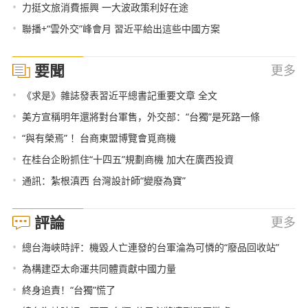
•
力挺文旅消費振興 一大波政策利好在途
•
聯播+“雲外交”峰會月 習近平給出這些中國方案
要聞
更多
•
《求是》雜誌發表習近平總書記重要文章 全文
•
美方宣稱明年還將對台軍售，外交部：“台獨”是死路一條
•
“與有榮焉” ！台商東盟博覽會覓商機
•
在桂台企盼抓住“十四五”規劃商機 加大在廣西投資
•
通訊：紮根滇西 台灣設計師“變廢為寶”
評論
更多
•
總台海峽時評：機毀人亡連發的台軍淪為可憐的“廢品回收站”
•
為構建亞太命運共同體貢獻中國力量
•
終身追責！“台獨”慌了