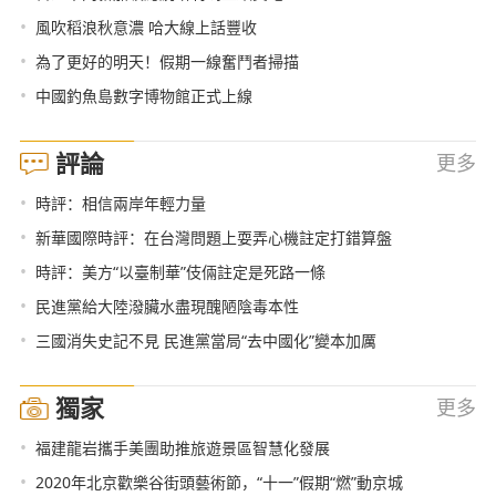
•
風吹稻浪秋意濃 哈大線上話豐收
•
為了更好的明天！假期一線奮鬥者掃描
•
中國釣魚島數字博物館正式上線
評論
更多
•
時評：相信兩岸年輕力量
•
新華國際時評：在台灣問題上耍弄心機註定打錯算盤
•
時評：美方“以臺制華”伎倆註定是死路一條
•
民進黨給大陸潑臟水盡現醜陋陰毒本性
•
三國消失史記不見 民進黨當局“去中國化”變本加厲
獨家
更多
•
福建龍岩攜手美團助推旅遊景區智慧化發展
•
2020年北京歡樂谷街頭藝術節，“十一”假期“燃”動京城