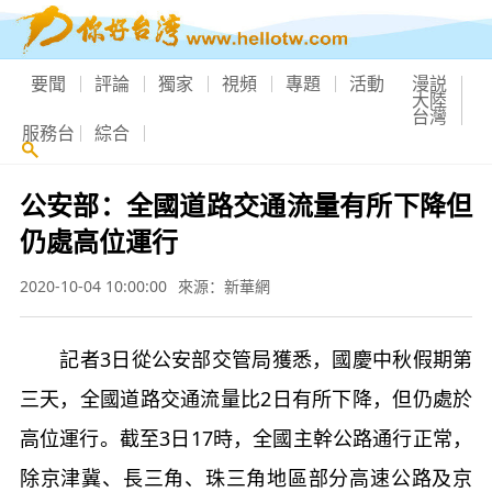
要聞
評論
獨家
視頻
專題
活動
漫説
大陸
台灣
服務台
綜合
公安部：全國道路交通流量有所下降但
仍處高位運行
2020-10-04 10:00:00
來源：新華網
記者3日從公安部交管局獲悉，國慶中秋假期第
三天，全國道路交通流量比2日有所下降，但仍處於
高位運行。截至3日17時，全國主幹公路通行正常，
除京津冀、長三角、珠三角地區部分高速公路及京