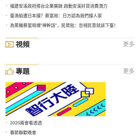
•
福建安溪政府搭台企業展銷 啟動安溪好貨消費潛力
•
臺漁船遭日本撞？蔡當局：日方認為我們撞人家
•
為萊豬蔡當局爆“神幹話”，民眾批：忽視民意就該下臺！
視頻
更多
專題
更多
•
2020兩會看透透
•
春節聯歡晚會