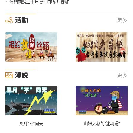
•
澳門回歸二十年 盛世蓮花別樣紅
活動
更多
漫説
更多
風月“不”同天
山姆大叔的“迷魂湯”