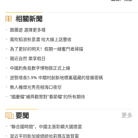
相關新聞
•
跟團遊 選擇更多樣
•
風吹稻浪秋意濃 哈大線上話豐收
•
為了更好的明天！假期一線奮鬥者掃描
•
親近自然 樂享假日
•
中國釣魚島數字博物館正式上線
•
逆勢增長5.9% 中關村創新地標裏蘊藏的發展密碼
•
無人機燈光秀亮相海口夜空
•
“國慶檔”補齊觀眾對“春節檔”的所有期待
要聞
更多
•
“聯合國時間”，中國主張彰顯大國擔當
•
習近平同新加坡總統哈莉瑪互致賀電