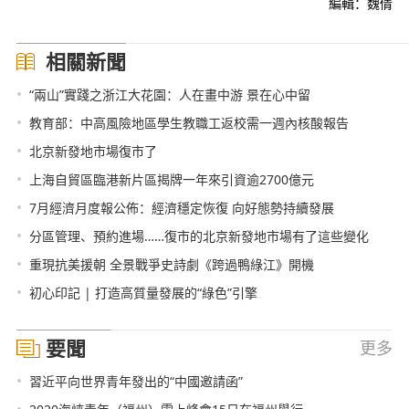
編輯：魏倩
相關新聞
•
“兩山”實踐之浙江大花園：人在畫中游 景在心中留
•
教育部：中高風險地區學生教職工返校需一週內核酸報告
•
北京新發地市場復市了
•
上海自貿區臨港新片區揭牌一年來引資逾2700億元
•
7月經濟月度報公佈：經濟穩定恢復 向好態勢持續發展
•
分區管理、預約進場……復市的北京新發地市場有了這些變化
•
重現抗美援朝 全景戰爭史詩劇《跨過鴨綠江》開機
•
初心印記 | 打造高質量發展的“綠色”引擎
要聞
更多
•
習近平向世界青年發出的“中國邀請函”
•