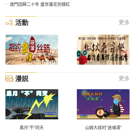
•
澳門回歸二十年 盛世蓮花別樣紅
活動
更多
漫説
更多
風月“不”同天
山姆大叔的“迷魂湯”