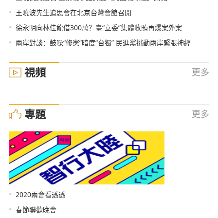
•
王曉波先生追思會在北京台灣會館召開
•
徐永明向林佳龍借300萬？臺“立委”集體收賄再爆案外案
•
兩岸對談：鼓噪“修憲”暗度“台獨” 民進黨挑動兩岸緊張神經
視頻
更多
專題
更多
•
2020兩會看透透
•
春節聯歡晚會