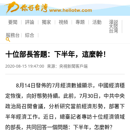
要聞
評論
獨家
視頻
專題
活動
漫説
大陸
台灣
服務台
綜合
十位部長答題：下半年，這麼幹！
2020-08-15 19:47:00
來源：央視新聞客戶端
8月14日發佈的7月經濟數據顯示，中國經濟穩
定恢復，向好態勢持續。此前，7月30日，中共中央
政治局召開會議，分析研究當前經濟形勢，部署下
半年經濟工作。近日，總臺記者專訪十位經濟領域
的部長，共同回答一個問題：下半年，怎麼幹？