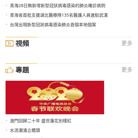
•
青海28日無新增新型冠狀病毒感染的肺炎確診病例
•
青海省首批支援湖北醫療隊135名醫護人員進駐武漢
•
台灣出現新型冠狀病毒感染肺炎首個本地個案
視頻
更多
專題
更多
•
澳門回歸二十年 盛世蓮花別樣紅
•
水流潮涌立橋頭