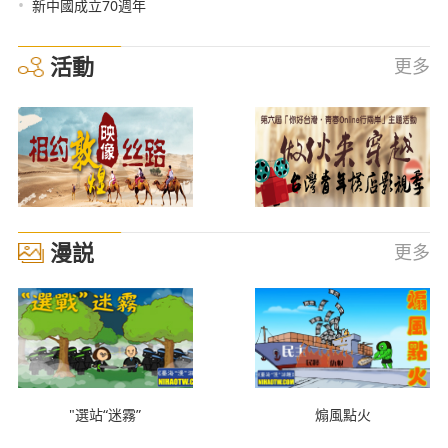
•
新中國成立70週年
活動
更多
漫説
更多
"選站“迷霧”
煽風點火