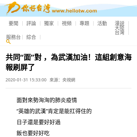
要聞
評論
獨家
視頻
專題
活動
漫説
大陸
台灣
服務台
綜合
共同“面”對 ，為武漢加油！這組創意海
報刷屏了
2020-01-31 15:33:00
來源：央視網
面對來勢洶洶的肺炎疫情
“英雄的武漢”肯定是能扛得住的
日子還是要好好過
飯也要好好吃