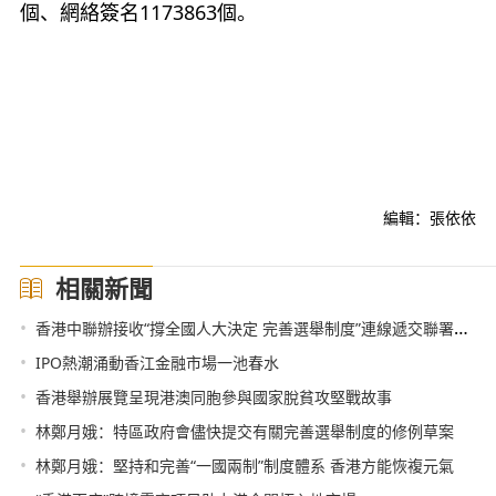
個、網絡簽名1173863個。
編輯：張依依
相關新聞
•
香港中聯辦接收“撐全國人大決定 完善選舉制度”連線遞交聯署簽名
•
IPO熱潮涌動香江金融市場一池春水
•
香港舉辦展覽呈現港澳同胞參與國家脫貧攻堅戰故事
•
林鄭月娥：特區政府會儘快提交有關完善選舉制度的修例草案
•
林鄭月娥：堅持和完善“一國兩制”制度體系 香港方能恢複元氣