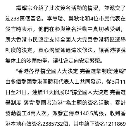
譚耀宗介紹了此次簽名活動的情況，並遞交了
逾238萬個簽名。李慧瓊、吳秋北和4位市民代表在
發言時表示，他們在參與簽名活動中真切感受到，
廣大香港市民堅定支持全國人大完善香港特區選舉
制度的決定，真心渴望通過這次修法，讓香港擺脫
無休止的吵鬧紛爭，讓社會走向安定繁榮。
“香港各界‘撐全國人大決定 完善選舉制度’連線”
由多個愛國愛港團體和代表人士共同發起，從3月11
日至21日，連續11天開展以“撐全國人大決定 完善選
舉制度 落實‘愛國者治港’”為主題的簽名活動，累計
發動義工4萬人次，派發宣傳單140.5萬張，收到香
港本地有效簽名2385732個，其中線下簽名1211869