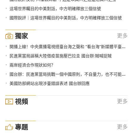
•
這場世界矚目的中美對話，中方明確釋放三個信號
•
國際銳評｜這場世界矚目的中美對話，中方明確釋放三個信號
獨家
更多
•
開播上線！中央廣播電視總臺台海之聲和 “看台海”新媒體平臺亮相
•
民進黨當局誣稱大陸借疫苗施壓巴拉圭 國台辦:賊喊捉賊
•
兩岸經濟合作現狀如何？
•
國台辦：民進黨當局挑戰一個中國原則，不自量力，也不可能得逞
•
美國防部網站出現涉臺錯誤表述 國台辦回應
視頻
更多
專題
更多