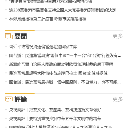
•
“香港百店”跨境電商項目助力港企開拓內地市場
•
逾238萬香港市民簽名支持全國人大完善香港選舉制度的決定
•
林鄭月娥接種第二針疫苗 呼籲市民踴躍接種
要聞
更多
•
習近平致電祝賀通倫當選老撾國家主席
•
國台辦：民進黨當局搞“兩個中國”“一中一台”和“台獨”行徑沒有出路
•
新疆維吾爾自治區人民政府關於對歐盟無理制裁的嚴正聲明
•
民進黨當局誣稱大陸借疫苗施壓巴拉圭 國台辦:賊喊捉賊
•
國台辦：民進黨當局挑戰一個中國原則，不自量力，也不可能得逞
評論
更多
•
央視網評｜把茶文化、茶産業、茶科技這篇文章做好
•
央視網評｜要特別重視挖掘中華五千年文明中的精華
•
國際銳評反制“人權教師爺”不過是以其人之道還治其人之身