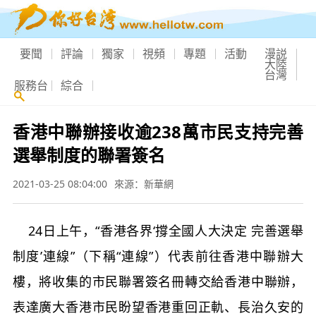
要聞
評論
獨家
視頻
專題
活動
漫説
大陸
台灣
服務台
綜合
香港中聯辦接收逾238萬市民支持完善
選舉制度的聯署簽名
2021-03-25 08:04:00
來源：新華網
24日上午，“香港各界‘撐全國人大決定 完善選舉
制度’連線”（下稱“連線”）代表前往香港中聯辦大
樓，將收集的市民聯署簽名冊轉交給香港中聯辦，
表達廣大香港市民盼望香港重回正軌、長治久安的