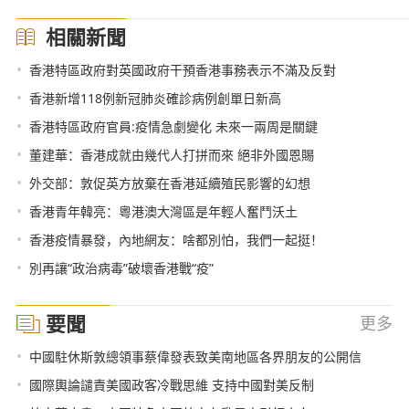
相關新聞
•
香港特區政府對英國政府干預香港事務表示不滿及反對
•
香港新增118例新冠肺炎確診病例創單日新高
•
香港特區政府官員:疫情急劇變化 未來一兩周是關鍵
•
董建華：香港成就由幾代人打拼而來 絕非外國恩賜
•
外交部：敦促英方放棄在香港延續殖民影響的幻想
•
香港青年韓亮：粵港澳大灣區是年輕人奮鬥沃土
•
香港疫情暴發，內地網友：啥都別怕，我們一起挺！
•
別再讓“政治病毒”破壞香港戰“疫”
要聞
更多
•
中國駐休斯敦總領事蔡偉發表致美南地區各界朋友的公開信
•
國際輿論譴責美國政客冷戰思維 支持中國對美反制