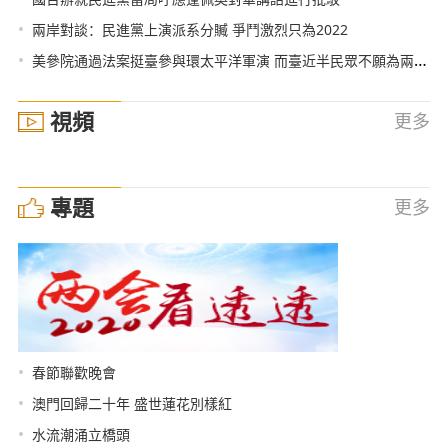
•
兩岸對談：民進黨上演派系分贓 爭鬥激烈只為2022
•
美參院通過法案挺臺參與環太平洋軍演 而臺近半民眾不願為兩岸衝突上戰場
視頻
更多
專題
更多
•
春節聯歡晚會
•
澳門回歸二十年 盛世蓮花別樣紅
•
水流潮涌立橋頭