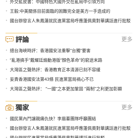
•
外交藍皮書：中國特色大國外交在亂局中引領方向
•
王毅:中美關係目前面臨的困難完全是美方一手造成的
•
國台辦發言人朱鳳蓮就民進黨當局呼應蓬佩奧對華講話進行批駁
評論
更多
•
總台海峽時評：香港國安法重擊“台獨”要害
•
“亂港搞手”戴耀廷煽動港版“顏色革命”的窮途末路
•
大灣區之聲熱評：香港教育正本清源已刻不容緩
•
妄責香港國安法第43條 民進黨當局禍心不已
•
大灣區之聲熱評： “一國”之本更加鞏固 “兩制”之利更加彰顯
獨家
更多
•
國民黨內鬥讓親痛仇快？李眉蓁團隊呼籲團結
•
國台辦發言人朱鳳蓮就民進黨當局呼應蓬佩奧對華講話進行批駁
•
國台辦就民進黨當局呼應蓬佩奧對華講話進行批駁