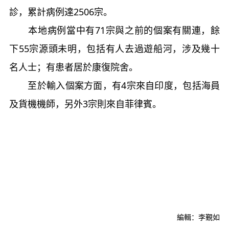
診，累計病例達2506宗。
本地病例當中有71宗與之前的個案有關連，餘
下55宗源頭未明，包括有人去過遊船河，涉及幾十
名人士；有患者居於康復院舍。
至於輸入個案方面，有4宗來自印度，包括海員
及貨機機師，另外3宗則來自菲律賓。
編輯：李覲如