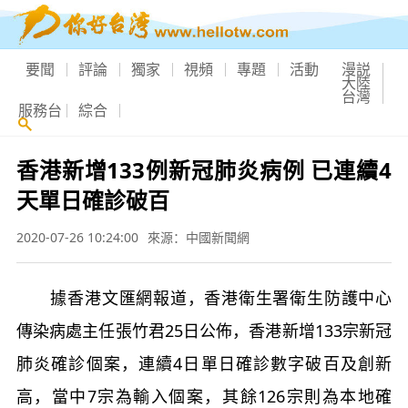
要聞
評論
獨家
視頻
專題
活動
漫説
大陸
台灣
服務台
綜合
香港新增133例新冠肺炎病例 已連續4
天單日確診破百
2020-07-26 10:24:00
來源：中國新聞網
據香港文匯網報道，香港衛生署衛生防護中心
傳染病處主任張竹君25日公佈，香港新增133宗新冠
肺炎確診個案，連續4日單日確診數字破百及創新
高，當中7宗為輸入個案，其餘126宗則為本地確