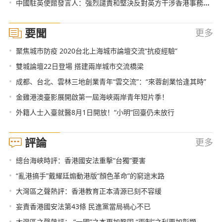
•
中國駐英使館發言人：強烈譴責和堅決反對英方干涉香港事務和中國內政
要聞
更多
•
聚焦城市防疫 2020台北上海城市論壇交流“抗疫經驗”
•
雙城論壇22日登場 搭建兩岸城市交流橋梁
•
成都、台北、雲林三地創業青年“雲交流”：“來蓉創業恰逢其時”
•
金雞港澳臺影展開啟第一屆海峽兩岸青年短片季！
•
外籍人士入臺就醫8月1日開放！“小明”回臺仍未放行
評論
更多
•
總台海峽時評：香港國安法重擊“台獨”要害
•
“亂港搞手”戴耀廷煽動港版“顏色革命”的窮途末路
•
大灣區之聲熱評：香港教育正本清源已刻不容緩
•
妄責香港國安法第43條 民進黨當局禍心不已
•
大灣區之聲熱評： “一國”之本更加鞏固 “兩制”之利更加彰顯