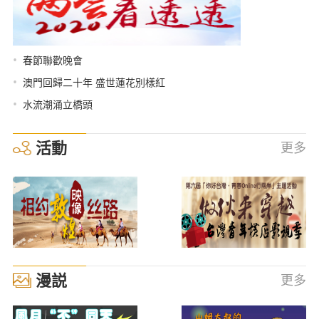
•
春節聯歡晚會
•
澳門回歸二十年 盛世蓮花別樣紅
•
水流潮涌立橋頭
活動
更多
漫説
更多