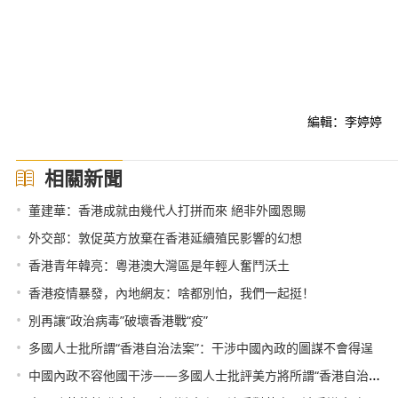
編輯：李婷婷
相關新聞
•
董建華：香港成就由幾代人打拼而來 絕非外國恩賜
•
外交部：敦促英方放棄在香港延續殖民影響的幻想
•
香港青年韓亮：粵港澳大灣區是年輕人奮鬥沃土
•
香港疫情暴發，內地網友：啥都別怕，我們一起挺！
•
別再讓“政治病毒”破壞香港戰“疫”
•
多國人士批所謂“香港自治法案”：干涉中國內政的圖謀不會得逞
•
中國內政不容他國干涉——多國人士批評美方將所謂“香港自治法案”簽署成法