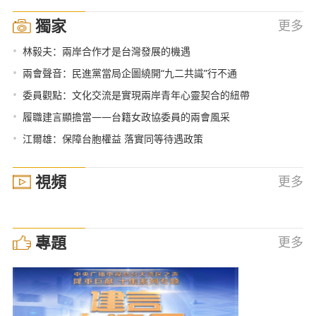
獨家
更多
•
林毅夫：兩岸合作才是台灣發展的機遇
•
兩會聲音：民進黨當局企圖繞開“九二共識”行不通
•
委員觀點：文化交流是實現兩岸青年心靈契合的紐帶
•
履職建言顯擔當——台籍女政協委員的兩會風采
•
江爾雄：保障台胞權益 落實同等待遇政策
視頻
更多
專題
更多