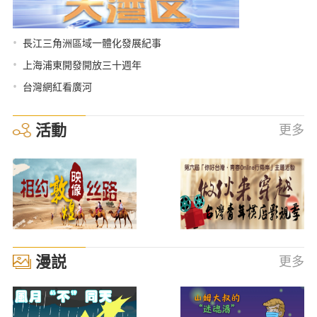
•
長江三角洲區域一體化發展紀事
•
上海浦東開發開放三十週年
•
台灣網紅看廣河
活動
更多
漫説
更多