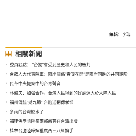
編輯：李瑞
相關新聞
•
委員觀點： “台獨”會受到歷史和人民的審判
•
台籍人大代表陳軍：兩岸關係“春暖花開”是兩岸同胞的共同期盼
•
民革中央提案中的台青聲音
•
林毅夫：加強合作，台灣人民得到的好處遠大於大陸人民
•
福州傳統“拗九節” 台胞送粥傳孝悌
•
多雨的台灣缺水了
•
福建佛學院院長兩部新著在台灣出版
•
桂林台胞陸嘩媗獲廣西三八紅旗手