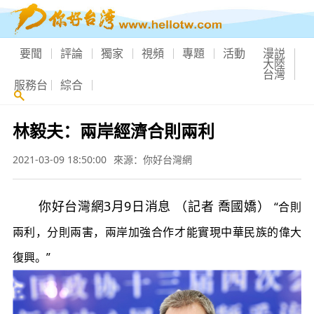
要聞
評論
獨家
視頻
專題
活動
漫説
大陸
台灣
服務台
綜合
林毅夫：兩岸經濟合則兩利
2021-03-09 18:50:00
來源：你好台灣網
你好台灣網3月9日消息 （記者 喬國嬌）
“合則
兩利，分則兩害，兩岸加強合作才能實現中華民族的偉大
復興。”