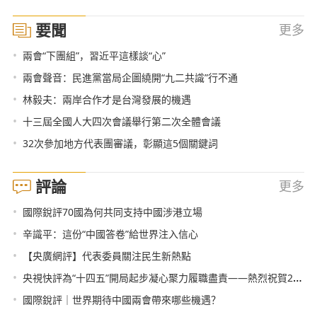
要聞
更多
•
兩會“下團組”，習近平這樣談“心”
•
兩會聲音：民進黨當局企圖繞開“九二共識”行不通
•
林毅夫：兩岸合作才是台灣發展的機遇
•
十三屆全國人大四次會議舉行第二次全體會議
•
32次參加地方代表團審議，彰顯這5個關鍵詞
評論
更多
•
國際銳評70國為何共同支持中國涉港立場
•
辛識平：這份“中國答卷”給世界注入信心
•
【央廣網評】代表委員關注民生新熱點
•
央視快評為“十四五”開局起步凝心聚力履職盡責——熱烈祝賀2021年全國兩會召開
•
國際銳評｜世界期待中國兩會帶來哪些機遇？