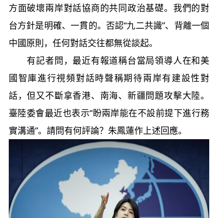
方面破壞兩岸對話協商的共同政治基礎。我們的對
台方針是明確、一貫的。否認“九二共識”、背離一個
中國原則，任何對話交往都無從談起。
有記者問，最近有報道稱台當局領導人在和美
國智庫進行視頻對話時聲稱期待兩岸有建設性對
話，但又不斷拿香港、南海、新疆問題攻擊大陸。
臺陸委會最近也表示“盼兩岸能在不設前提下進行務
實溝通”。請問有何評論？朱鳳蓮作上述回應。