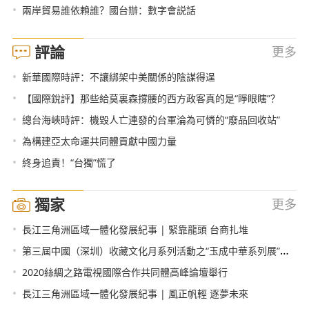
•
兩岸貿易誰依賴誰？國台辦：數字會説話
評論
更多
•
新華國際時評：不讓綁架中美關係的陰謀得逞
•
【國際銳評】那些給莫裏森撐腰的西方政客真的是“睜眼瞎”？
•
總台海峽時評：機毀人亡連發的台軍淪為可憐的“廢品回收站”
•
為構建亞太命運共同體貢獻中國力量
•
終身追責！“台獨”慌了
獨家
更多
•
長江三角洲區域一體化發展紀事 | 緊靠龍頭 台商扎堆
•
第三屆中國（深圳）收藏文化月系列活動之“玉成中華系列展”開展
•
2020絲綢之路電視國際合作共同體高峰論壇舉行
•
長江三角洲區域一體化發展紀事 | 風正帆輕 逐夢未來