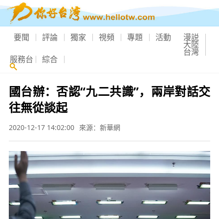
要聞
評論
獨家
視頻
專題
活動
漫説
大陸
台灣
服務台
綜合
國台辦：否認“九二共識”，兩岸對話交
往無從談起
2020-12-17 14:02:00
來源：新華網