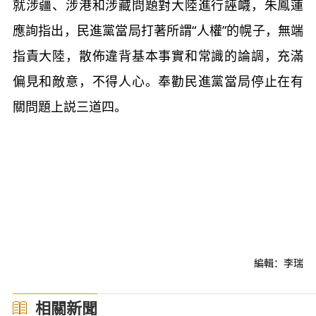
就涉疆、涉港和涉藏問題對大陸進行誣衊，朱鳳蓮
應詢指出，民進黨當局打著所謂“人權”的幌子，無端
指責大陸，散佈違背基本事實和常識的論調，充滿
偏見和敵意，不得人心。奉勸民進黨當局停止在有
關問題上説三道四。
編輯：李瑞
相關新聞