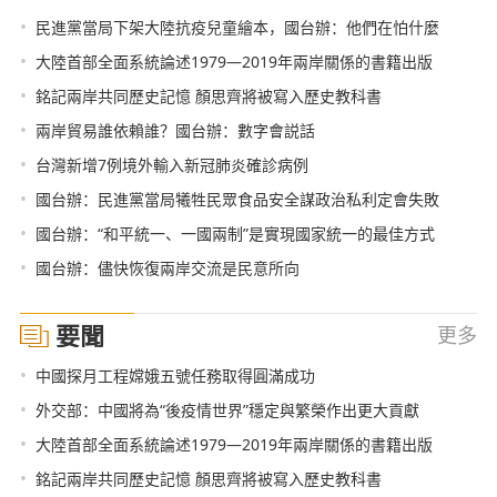
•
民進黨當局下架大陸抗疫兒童繪本，國台辦：他們在怕什麼
•
大陸首部全面系統論述1979—2019年兩岸關係的書籍出版
•
銘記兩岸共同歷史記憶 顏思齊將被寫入歷史教科書
•
兩岸貿易誰依賴誰？國台辦：數字會説話
•
台灣新增7例境外輸入新冠肺炎確診病例
•
國台辦：民進黨當局犧牲民眾食品安全謀政治私利定會失敗
•
國台辦：“和平統一、一國兩制”是實現國家統一的最佳方式
•
國台辦：儘快恢復兩岸交流是民意所向
要聞
更多
•
中國探月工程嫦娥五號任務取得圓滿成功
•
外交部：中國將為“後疫情世界”穩定與繁榮作出更大貢獻
•
大陸首部全面系統論述1979—2019年兩岸關係的書籍出版
•
銘記兩岸共同歷史記憶 顏思齊將被寫入歷史教科書