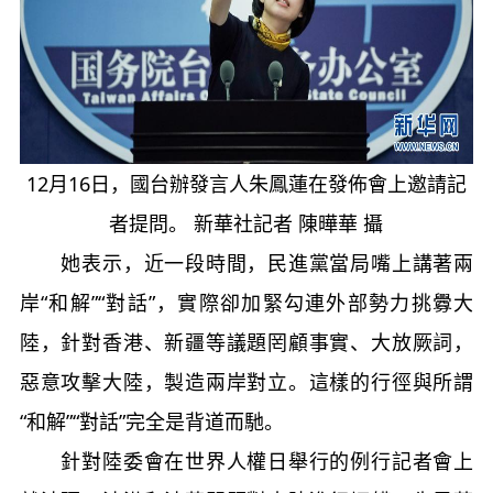
12月16日，國台辦發言人朱鳳蓮在發佈會上邀請記
者提問。 新華社記者 陳曄華 攝
她表示，近一段時間，民進黨當局嘴上講著兩
岸“和解”“對話”，實際卻加緊勾連外部勢力挑釁大
陸，針對香港、新疆等議題罔顧事實、大放厥詞，
惡意攻擊大陸，製造兩岸對立。這樣的行徑與所謂
“和解”“對話”完全是背道而馳。
針對陸委會在世界人權日舉行的例行記者會上