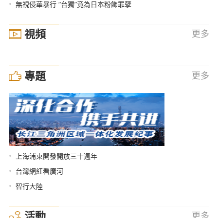
•
無視侵華暴行 “台獨”竟為日本粉飾罪孽
視頻
更多
專題
更多
•
上海浦東開發開放三十週年
•
台灣網紅看廣河
•
智行大陸
活動
更多