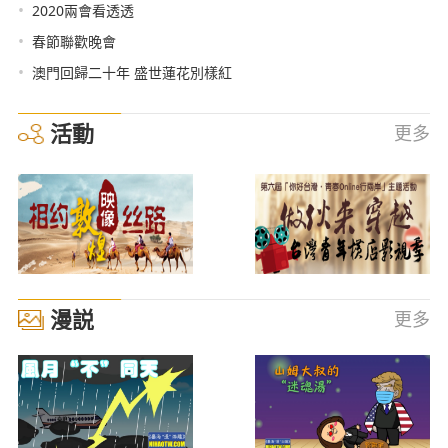
•
2020兩會看透透
•
春節聯歡晚會
•
澳門回歸二十年 盛世蓮花別樣紅
活動
更多
漫説
更多