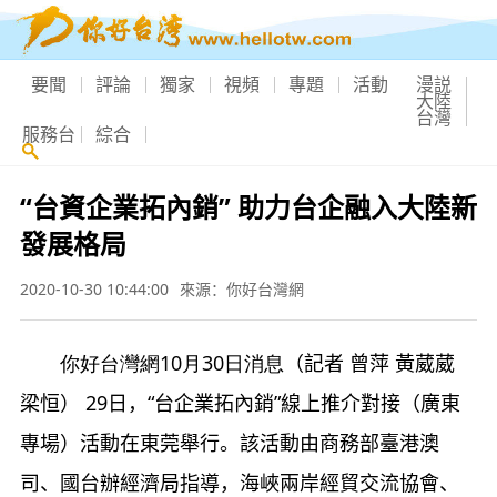
要聞
評論
獨家
視頻
專題
活動
漫説
大陸
台灣
服務台
綜合
“台資企業拓內銷” 助力台企融入大陸新
發展格局
2020-10-30 10:44:00
來源：你好台灣網
你好台灣網10月30日消息
（記者 曾萍 黃葳葳
梁恒）
29
日，“台企業拓內銷”線上推介對接（廣東
專場）活動在東莞舉行。該活動由商務部臺港澳
司、國台辦經濟局指導，海峽兩岸經貿交流協會、