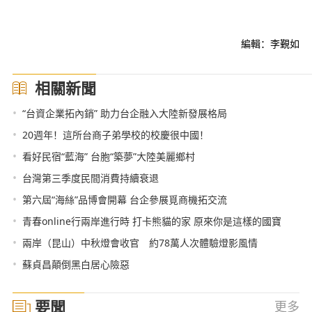
編輯：李覲如
相關新聞
•
“台資企業拓內銷” 助力台企融入大陸新發展格局
•
20週年！這所台商子弟學校的校慶很中國！
•
看好民宿“藍海” 台胞“築夢”大陸美麗鄉村
•
台灣第三季度民間消費持續衰退
•
第六屆“海絲”品博會開幕 台企參展覓商機拓交流
•
青春online行兩岸進行時 打卡熊貓的家 原來你是這樣的國寶
•
兩岸（昆山）中秋燈會收官 約78萬人次體驗燈影風情
•
蘇貞昌顛倒黑白居心險惡
要聞
更多