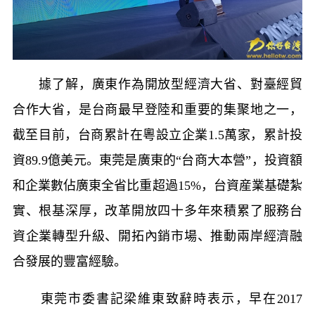
據了解，廣東作為開放型經濟大省、對臺經貿
合作大省，是台商最早登陸和重要的集聚地之一，
截至目前，台商累計在粵設立企業
1.5
萬家，累計投
資
89.9
億美元。東莞是廣東的“台商大本營”，投資額
和企業數佔廣東全省比重超過
15%
，台資産業基礎紮
實、根基深厚，改革開放四十多年來積累了服務台
資企業轉型升級、開拓內銷市場、推動兩岸經濟融
合發展的豐富經驗。
東莞市委書記梁維東致辭時表示，早在
2017