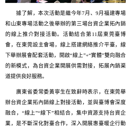
據了解，本次活動是繼今年
7
月、
9
月福建專場
和山東專場活動之後舉辦的第三場台資企業拓內銷
的線上推介對接活動。活動結合第
11
屆東莞臺博
會，在東莞設主會場，線上搭建網絡推介平臺，線
下舉辦展會配套活動，開啟“線上”
+
“實體”雙向融合
的新模式，為台資企業開展供需對接，拓展內銷渠
道提供良好服務。
廣東省委常委黃寧生在致辭時表示，在東莞舉
辦台資企業拓內銷線上對接活動，並與臺博會深度
融合，“線上”“線下”相結合，集中資源支持台資企
業，是不斷深化對臺合作，深入開展惠臺暖企行動