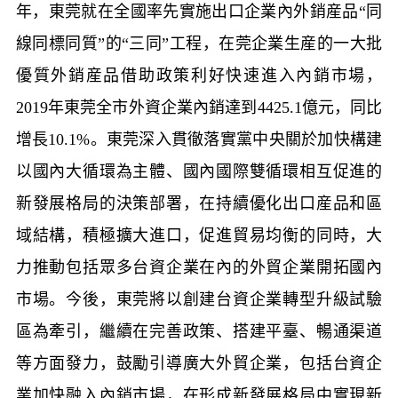
年，東莞就在全國率先實施出口企業內外銷産品“同
線同標同質”的“三同”工程，在莞企業生産的一大批
優質外銷産品借助政策利好快速進入內銷市場，
2019
年東莞全市外資企業內銷達到
4425.1
億元，同比
增長
10.1%
。東莞深入貫徹落實黨中央關於加快構建
以國內大循環為主體、國內國際雙循環相互促進的
新發展格局的決策部署，在持續優化出口産品和區
域結構，積極擴大進口，促進貿易均衡的同時，大
力推動包括眾多台資企業在內的外貿企業開拓國內
市場。今後，東莞將以創建台資企業轉型升級試驗
區為牽引，繼續在完善政策、搭建平臺、暢通渠道
等方面發力，鼓勵引導廣大外貿企業，包括台資企
業加快融入內銷市場，在形成新發展格局中實現新