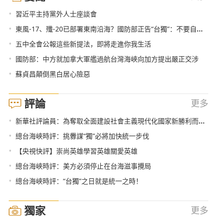
•
習近平主持黨外人士座談會
•
東風-17、殲-20已部署東南沿海？國防部正告“台獨”：不要自取滅亡
•
五中全會公報這些新提法，即將走進你我生活
•
國防部：中方就加拿大軍艦過航台灣海峽向加方提出嚴正交涉
•
蘇貞昌顛倒黑白居心險惡
評論
更多
•
新華社評論員：為奪取全面建設社會主義現代化國家新勝利而奮鬥——學習貫徹黨的十九屆五中全會精神
•
總台海峽時評：挑釁謀“獨”必將加快統一步伐
•
【央視快評】崇尚英雄學習英雄關愛英雄
•
總台海峽時評：美方必須停止在台海滋事攪局
•
總台海峽時評：“台獨”之日就是統一之時！
獨家
更多