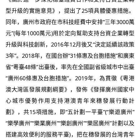
型升級的實施意見》，提出了25項具體優惠措施。
同年，廣州市政府在市科技經費中安排“三年3000萬
元”(每年1000萬元)用於定向幫助支持台資企業轉型
升級與科技創新，2016年12月後又“決定延續該政策
3年”。2018年，在國台辦“31條惠及台胞措施”和廣東
省“粵臺48條”出臺後，率先在全國副省級城市中出臺
“廣州60條惠及台胞措施”。2019年，為貫徹《粵港
澳大灣區發展規劃綱要》，發佈《發揮廣州國家中
心城市優勢作用支持港澳青年來穗發展行動計
劃》，共15項措施，即“五計劃一平臺”(“樂遊廣州”
“樂學廣州”“樂業廣州”“樂創廣州”“樂居廣州”計劃以及
搭建高效便利的服務平臺)，把在穗發展的台灣青年