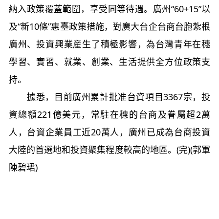
納入政策覆蓋範圍，享受同等待遇。廣州“60+15”以
及“新10條”惠臺政策措施，對廣大台企台商台胞紮根
廣州、投資興業産生了積極影響，為台灣青年在穗
學習、實習、就業、創業、生活提供全方位政策支
持。
據悉，目前廣州累計批准台資項目3367宗，投
資總額221億美元，常駐在穗的台商及眷屬超2萬
人，台資企業員工近20萬人，廣州已成為台商投資
大陸的首選地和投資聚集程度較高的地區。(完)(郭軍
陳碧珺)