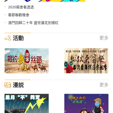
•
2020兩會看透透
•
春節聯歡晚會
•
澳門回歸二十年 盛世蓮花別樣紅
活動
更多
漫説
更多