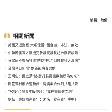
編輯：魏倩
相關新聞
•
美國又提對臺“六項保證” 國台辦：非法、無效
•
中聯部發言人就捷克參議院議長訪台發表談話
•
蔡當局不普篩打造“防疫神話” 到底有多大漏洞？
•
台灣今日新增1例新冠病毒案例
•
王炳忠：民進黨“雙標”打臉野蠻欺騙所為何來？
•
閩臺鄉村融合邁新步：從農業合作到共建共管
•
“70後”台灣青年殷伊玲：“我在南博做文創”
•
劉結一寄語兩岸青年：未來，就在青年手中！