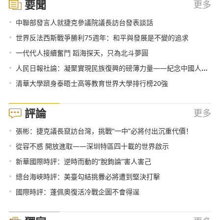
要聞
更多
•
中聯部發言人就捷克參議院議長訪台發表談話
•
世界反法西斯戰爭勝利75週年：和平與發展是不變的追求
•
一代代人接續奮鬥 蹈海探天，只為北斗夢圓
•
人民日報社論：凝聚實現民族復興的磅薄力量——紀念中國人民抗日戰爭暨世界反法西斯戰爭勝利七十五週年
•
清華大學躋身泰晤士高等教育世界大學排行榜20強
評論
更多
•
張彬：捷克議長竄訪台灣，挑戰“一中”必將付出沉重代價！
•
從容不惑 開放進取——深圳特區四十載的世界啟示
•
新華國際時評：逆時而動的“脫鉤論”害人害己
•
總台海峽時評：美臺勾結挑釁必將遭到堅決打擊
•
國際時評：蓬佩奧復活冷戰企圖不會得逞