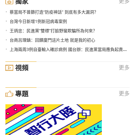
獨家
更多
•
蔡當局不普篩打造“防疫神話” 到底有多大漏洞？
•
台灣今日新增1例新冠病毒案例
•
王炳忠：民進黨“雙標”打臉野蠻欺騙所為何來？
•
台商呂理鎮：回饋廈門這片土地 就是我的初心
•
上海兩周3例自臺輸入確診病例 國台辦：民進黨當局應負起責任 專業對待疫情防控
視頻
更多
專題
更多