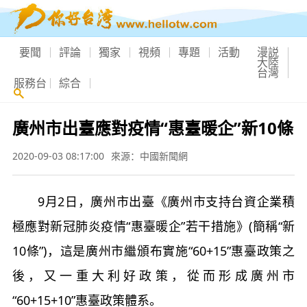
要聞
評論
獨家
視頻
專題
活動
漫説
大陸
台灣
服務台
綜合
廣州市出臺應對疫情“惠臺暖企”新10條
2020-09-03 08:17:00
來源：中國新聞網
9月2日，廣州市出臺《廣州市支持台資企業積
極應對新冠肺炎疫情“惠臺暖企”若干措施》(簡稱“新
10條”)，這是廣州市繼頒布實施“60+15”惠臺政策之
後，又一重大利好政策，從而形成廣州市
“60+15+10”惠臺政策體系。