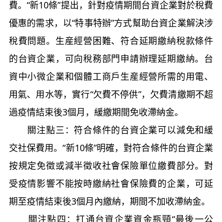
費。“新10條”提出，針對疫情期間台資企業對於稅費
優惠的需求，以“特事特辦”方式幫助台資企業解決涉
稅費問題。生産經營困難、符合延期繳納稅款條件
的台資企業，可向稅務部門申請辦理延期繳納。台
資中小微企業和個體工商戶生産經營所需的用電、
用氣、用水等，實行“欠費不停供”，欠費清繳期不超
過疫情結束後3個月，緩繳期間免收滯納金。
關注點三：符合條件的台資企業可以減免和緩
交社保費用。“新10條”明確，對符合條件的台資企業
按規定免徵或減半徵收社會保險單位繳費部分。對
受疫情影響不能按時繳納社會保險費的企業，可延
期至疫情結束後3個月內繳納，期間不加收滯納金。
關注點四：打通台資企業資金瓶頸“最後一公