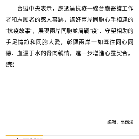
台盟中央表示，應透過抗疫一線台胞醫護工作
者和志願者的感人事跡，講好兩岸同胞心手相連的
“抗疫故事”，展現兩岸同胞並肩戰“疫”、守望相助的
手足情誼和同胞大愛，彰顯兩岸一如既往同心同
德、血濃于水的骨肉親情，進一步增進心靈契合。
(完)
編輯：高鶴溪