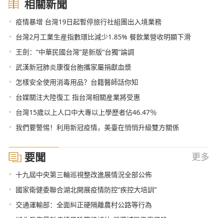
相關新聞
•
疫情暴增 台灣19日起暫停旅行社組團出入境業務
•
台灣2月工業生産指數環比減少1.85% 餐飲業營收明顯下滑
•
王劍：“中華民國台灣”是新版“台獨”論調
•
武漢新冠肺炎康復台胞攜家屬捐獻血漿
•
怎樣安全使用消毒用品？台籍醫師話你知
•
台媒關注大陸復工 指台灣相關産業將受惠
•
台灣15歲以上人口中大專以上學歷者佔46.47％
•
我們要警惕！利用新冠疫情，美臺在悄悄升級雙方關係
要聞
更多
•
十九屆中央第三輪巡視整改進展情況全部公佈
•
國家衛健委聯合湖北開展疫情防控“疾控大培訓”
•
交通運輸部：全面糾正硬隔離農村公路等行為