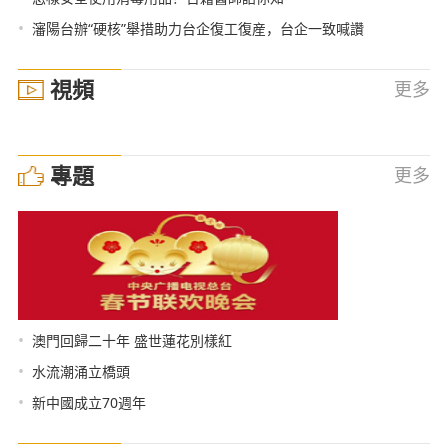
•
瀋陽台辦“硬核”舉措助力台企復工復産，台企一致喊讚
視頻
更多
專題
更多
•
澳門回歸二十年 盛世蓮花別樣紅
•
水流潮涌立橋頭
•
新中國成立70週年