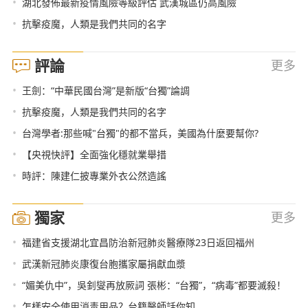
•
湖北發佈最新疫情風險等級評估 武漢城區仍高風險
•
抗擊疫魔，人類是我們共同的名字
評論
更多
•
王劍：“中華民國台灣”是新版“台獨”論調
•
抗擊疫魔，人類是我們共同的名字
•
台灣學者:那些喊"台獨"的都不當兵，美國為什麼要幫你?
•
【央視快評】全面強化穩就業舉措
•
時評：陳建仁披專業外衣公然造謠
獨家
更多
•
福建省支援湖北宜昌防治新冠肺炎醫療隊23日返回福州
•
武漢新冠肺炎康復台胞攜家屬捐獻血漿
•
“媚美仇中”，吳釗燮再放厥詞 張彬：“台獨”，“病毒”都要滅殺！
•
怎樣安全使用消毒用品？台籍醫師話你知