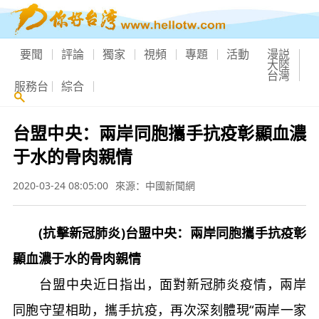
要聞
評論
獨家
視頻
專題
活動
漫説
大陸
台灣
服務台
綜合
台盟中央：兩岸同胞攜手抗疫彰顯血濃
于水的骨肉親情
2020-03-24 08:05:00
來源：中國新聞網
(抗擊新冠肺炎)台盟中央：兩岸同胞攜手抗疫彰
顯血濃于水的骨肉親情
台盟中央近日指出，面對新冠肺炎疫情，兩岸
同胞守望相助，攜手抗疫，再次深刻體現“兩岸一家