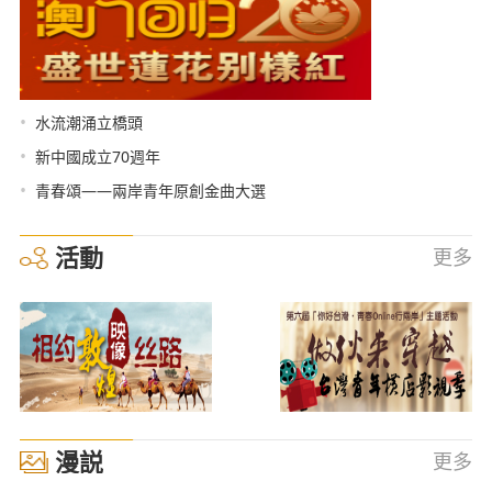
•
水流潮涌立橋頭
•
新中國成立70週年
•
青春頌——兩岸青年原創金曲大選
活動
更多
漫説
更多