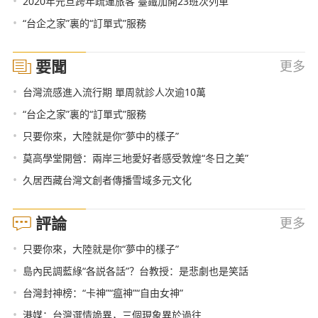
•
2020年元旦跨年疏運旅客 臺鐵加開23班次列車
•
“台企之家”裏的“訂單式”服務
要聞
更多
•
台灣流感進入流行期 單周就診人次逾10萬
•
“台企之家”裏的“訂單式”服務
•
只要你來，大陸就是你“夢中的樣子”
•
莫高學堂開營：兩岸三地愛好者感受敦煌“冬日之美”
•
久居西藏台灣文創者傳播雪域多元文化
評論
更多
•
只要你來，大陸就是你“夢中的樣子”
•
島內民調藍綠“各説各話”？台教授：是悲劇也是笑話
•
台灣封神榜：“卡神”“瘟神”“自由女神”
•
港媒：台灣選情詭異，三個現象異於過往