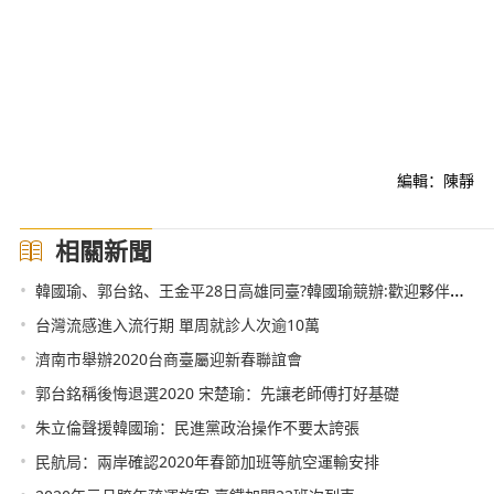
編輯：陳靜
相關新聞
•
韓國瑜、郭台銘、王金平28日高雄同臺?韓國瑜競辦:歡迎夥伴回娘家
•
台灣流感進入流行期 單周就診人次逾10萬
•
濟南市舉辦2020台商臺屬迎新春聯誼會
•
郭台銘稱後悔退選2020 宋楚瑜：先讓老師傅打好基礎
•
朱立倫聲援韓國瑜：民進黨政治操作不要太誇張
•
民航局：兩岸確認2020年春節加班等航空運輸安排