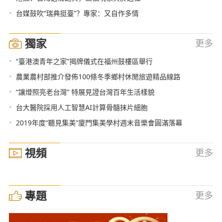
•
台媒鼓吹“瑞典挺臺”？專家：又自作多情
獨家
更多
•
“臺港澳青年之家”揭牌儀式在福州鼓樓區舉行
•
農業農村部推介發佈100條冬季鄉村休閒旅遊精品線路
•
“讓燈照亮老台灣” 特展見證台灣百年生活樣貌
•
台大醫院採用人工智慧AI計算骨髓抹片細胞
•
2019年度“聽見集美”廈門集美學村週末音樂會圓滿落幕
視頻
更多
專題
更多