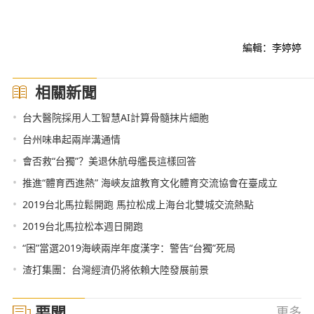
編輯：李婷婷
相關新聞
•
台大醫院採用人工智慧AI計算骨髓抹片細胞
•
台州味串起兩岸溝通情
•
會否救“台獨”？美退休航母艦長這樣回答
•
推進“體育西進熱” 海峽友誼教育文化體育交流協會在臺成立
•
2019台北馬拉鬆開跑 馬拉松成上海台北雙城交流熱點
•
2019台北馬拉松本週日開跑
•
“困”當選2019海峽兩岸年度漢字：警告“台獨”死局
•
渣打集團：台灣經濟仍將依賴大陸發展前景
要聞
更多