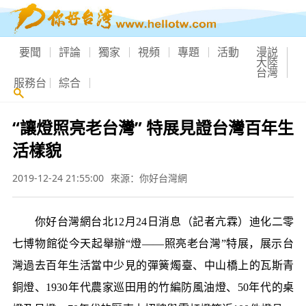
要聞
評論
獨家
視頻
專題
活動
漫説
大陸
台灣
服務台
綜合
“讓燈照亮老台灣” 特展見證台灣百年生
活樣貌
2019-12-24 21:55:00
來源：你好台灣網
你好台灣網台北12月24日消息（記者亢霖）迪化二零
七博物館從今天起舉辦“燈——照亮老台灣”特展，展示台
灣過去百年生活當中少見的彈簧燭臺、中山橋上的瓦斯青
銅燈、1930年代農家巡田用的竹編防風油燈、50年代的桌