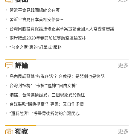
•
習近平會見韓國總統文在寅
•
習近平會見日本首相安倍晉三
•
台灣同胞投資保護法修正案草案提請全國人大常委會審議
•
兩岸確認2020年春節加班等航空運輸安排
•
“台企之家”裏的“訂單式”服務
評論
更多
•
島內民調藍綠“各説各話”？台教授：是悲劇也是笑話
•
台灣封神榜：“卡神”“瘟神”“自由女神”
•
港媒：台灣選情詭異，三個現象異於過往
•
台媒鼓吹“瑞典挺臺”？專家：又自作多情
•
“還我陸客！”呼聲背後折射的台灣民心
獨家
更多