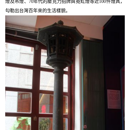
燈及吊燈、70年代的壓克力招牌與霓虹燈等近100件燈具，
勾勒出台灣百年來的生活樣貌。