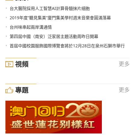
•
台大醫院採用人工智慧AI計算骨髓抹片細胞
•
2019年度“聽見集美”廈門集美學村週末音樂會圓滿落幕
•
台州味串起兩岸溝通情
•
第四屆中國（南安）泛家居主題活動周昨日開幕
•
首屆中國校園服飾國際博覽會將於12月28日在泉州石獅市舉行
視頻
更多
專題
更多