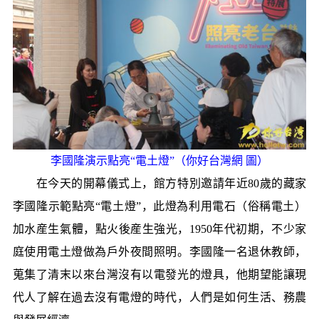
李國隆演示點亮“電土燈”（你好台灣網 圖）
在今天的開幕儀式上，館方特別邀請年近80歲的藏家
李國隆示範點亮“電土燈”，此燈為利用電石（俗稱電土）
加水産生氣體，點火後産生強光，1950年代初期，不少家
庭使用電土燈做為戶外夜間照明。李國隆一名退休教師，
蒐集了清末以來台灣沒有以電發光的燈具，他期望能讓現
代人了解在過去沒有電燈的時代，人們是如何生活、務農