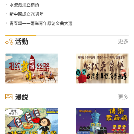
•
水流潮涌立橋頭
•
新中國成立70週年
•
青春頌——兩岸青年原創金曲大選
活動
更多
漫説
更多