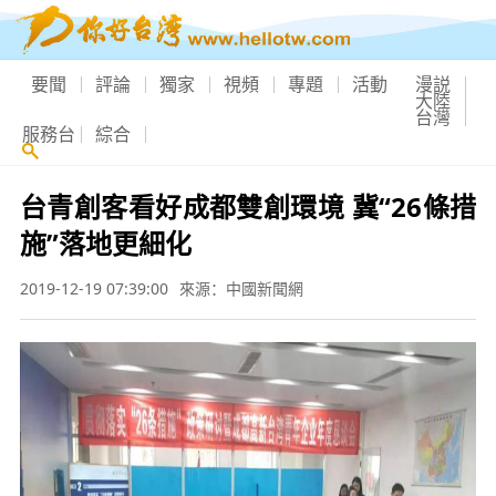
要聞
評論
獨家
視頻
專題
活動
漫説
大陸
台灣
服務台
綜合
台青創客看好成都雙創環境 冀“26條措
施”落地更細化
2019-12-19 07:39:00
來源：中國新聞網