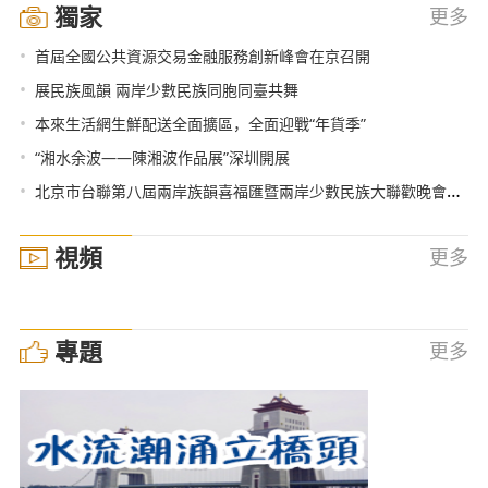
獨家
更多
•
首屆全國公共資源交易金融服務創新峰會在京召開
•
展民族風韻 兩岸少數民族同胞同臺共舞
•
本來生活網生鮮配送全面擴區，全面迎戰“年貨季”
•
“湘水余波——陳湘波作品展”深圳開展
•
北京市台聯第八屆兩岸族韻喜福匯暨兩岸少數民族大聯歡晚會在京隆重舉行
視頻
更多
專題
更多