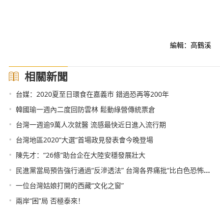
編輯：高鶴溪
相關新聞
•
台媒：2020夏至日環食在嘉義市 錯過恐再等200年
•
韓國瑜一週內二度回防雲林 鬆動綠營傳統票倉
•
台灣一週逾9萬人次就醫 流感最快近日進入流行期
•
台灣地區2020“大選”首場政見發表會今晚登場
•
陳先才：“26條”助台企在大陸安穩發展壯大
•
民進黨當局預告強行通過“反滲透法” 台灣各界痛批“比白色恐怖還恐怖”
•
一位台灣姑娘打開的西藏“文化之窗”
•
兩岸“困”局 否極泰來！