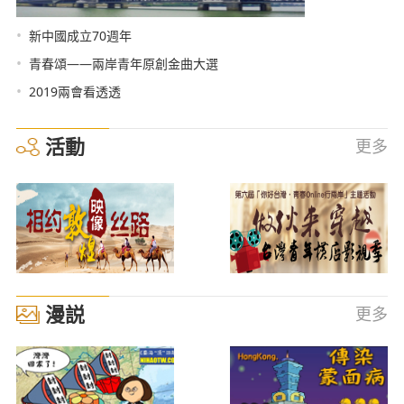
•
新中國成立70週年
•
青春頌——兩岸青年原創金曲大選
•
2019兩會看透透
活動
更多
漫説
更多