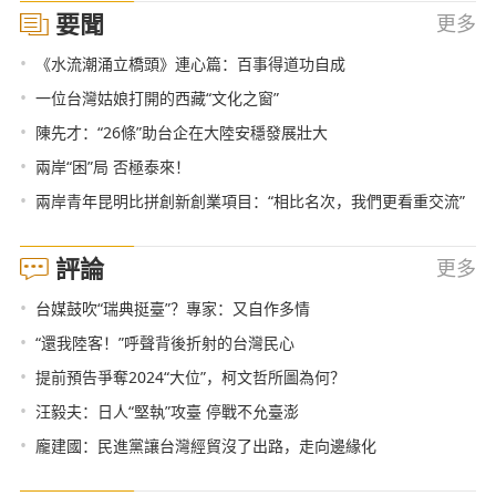
要聞
更多
•
《水流潮涌立橋頭》連心篇：百事得道功自成
•
一位台灣姑娘打開的西藏“文化之窗”
•
陳先才：“26條”助台企在大陸安穩發展壯大
•
兩岸“困”局 否極泰來！
•
兩岸青年昆明比拼創新創業項目：“相比名次，我們更看重交流”
評論
更多
•
台媒鼓吹“瑞典挺臺”？專家：又自作多情
•
“還我陸客！”呼聲背後折射的台灣民心
•
提前預告爭奪2024“大位”，柯文哲所圖為何？
•
汪毅夫：日人“堅執”攻臺 停戰不允臺澎
•
龐建國：民進黨讓台灣經貿沒了出路，走向邊緣化