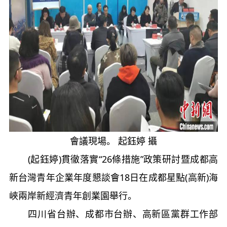
會議現場。 起鈺婷 攝
(起鈺婷)貫徹落實“26條措施”政策研討暨成都高
新台灣青年企業年度懇談會18日在成都星點(高新)海
峽兩岸新經濟青年創業園舉行。
四川省台辦、成都市台辦、高新區黨群工作部