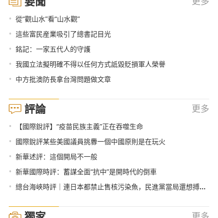
要聞
更多
•
從“觀山水”看“山水觀”
•
這些富民産業吸引了總書記目光
•
銘記：一家五代人的守護
•
我國立法擬明確不得以任何方式詆毀貶損軍人榮譽
•
中方批澳防長拿台灣問題做文章
評論
更多
•
【國際銳評】“疫苗民族主義”正在吞噬生命
•
國際銳評某些美國議員挑釁一個中國原則是在玩火
•
新華述評：這個開局不一般
•
新華國際時評：蓄謀全面“抗中”是開時代的倒車
•
總台海峽時評｜連日本都禁止售核污染魚，民進黨當局還想搏命獻媚？
獨家
更多