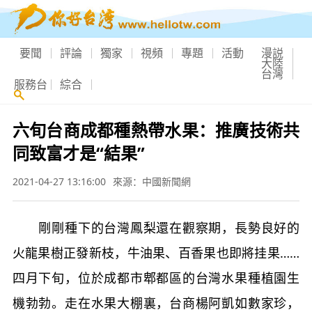
要聞
評論
獨家
視頻
專題
活動
漫説
大陸
台灣
服務台
綜合
六旬台商成都種熱帶水果：推廣技術共
同致富才是“結果”
2021-04-27 13:16:00
來源：中國新聞網
剛剛種下的台灣鳳梨還在觀察期，長勢良好的
火龍果樹正發新枝，牛油果、百香果也即將挂果……
四月下旬，位於成都市郫都區的台灣水果種植園生
機勃勃。走在水果大棚裏，台商楊阿凱如數家珍，