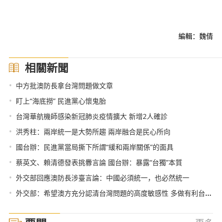
編輯：魏倩
相關新聞
•
中方批澳防長拿台灣問題做文章
•
盯上“海底撈” 民進黨心懷鬼胎
•
台灣華航機師感染新冠肺炎疫情擴大 新增2人確診
•
洪秀柱：兩岸統一是大勢所趨 兩岸融合是民心所向
•
國台辦：民進黨當局撕下所謂“緩和兩岸關係”的面具
•
蔡英文、賴清德發表挑釁言論 國台辦：暴露“台獨”本質
•
外交部回應澳防長涉臺言論：中國必須統一，也必然統一
•
外交部：希望澳方充分認清台灣問題的高度敏感性 多做有利台海和平穩定的事