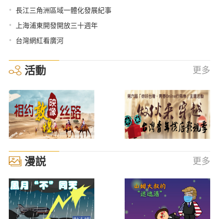
•
長江三角洲區域一體化發展紀事
•
上海浦東開發開放三十週年
•
台灣網紅看廣河
活動
更多
漫説
更多