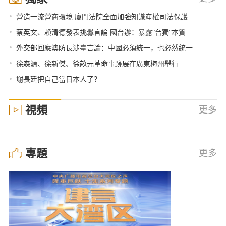
•
營造一流營商環境 廈門法院全面加強知識産權司法保護
•
蔡英文、賴清德發表挑釁言論 國台辦：暴露“台獨”本質
•
外交部回應澳防長涉臺言論：中國必須統一，也必然統一
•
徐森源、徐新傑、徐畝元革命事跡展在廣東梅州舉行
•
謝長廷把自己當日本人了？
視頻
更多
專題
更多