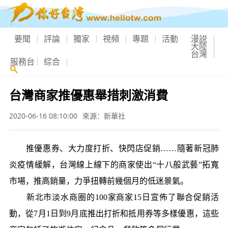
要聞
評論
獨家
視頻
專題
活動
漫説
大陸
台灣
服務台
綜合
台灣商家推優惠舉措刺激消費
2020-06-16 08:10:00
來源：新華社
推優惠券、大力度打折、快閃店促銷……隨著新冠肺
炎疫情緩解，台灣線上線下的商家使出“十八般武藝”拓寬
市場，推高銷量，力爭扭轉前幾個月的低迷景氣。
新北市淡水商圈的100家商家15日宣佈了聯合促銷活
動，從7月1日到9月底推出打折和抵用券等多樣優惠，這些