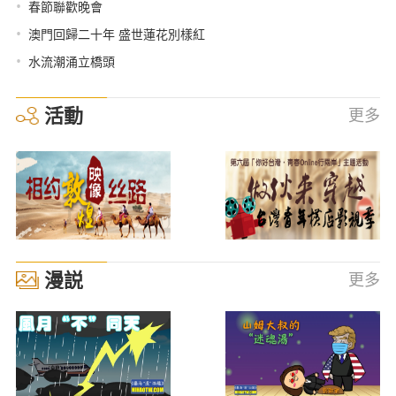
•
春節聯歡晚會
•
澳門回歸二十年 盛世蓮花別樣紅
•
水流潮涌立橋頭
活動
更多
漫説
更多