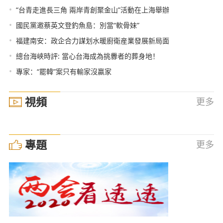
•
“台青走進長三角 兩岸青創聚金山”活動在上海舉辦
•
國民黨邀蔡英文登釣魚島：別當“軟骨妹”
•
福建南安：政企合力謀划水暖廚衛産業發展新局面
•
總台海峽時評: 當心台海成為挑釁者的葬身地！
•
專家：“罷韓”案只有輸家沒贏家
視頻
更多
專題
更多