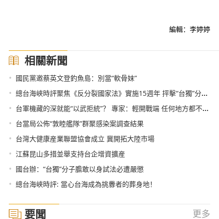
編輯：李婷婷
相關新聞
•
國民黨邀蔡英文登釣魚島：別當“軟骨妹”
•
總台海峽時評聚焦《反分裂國家法》實施15週年 抨擊“台獨”分裂勢力引發海內外媒體廣泛關注
•
台軍機藏的深就能“以武拒統”？ 專家：輕開戰端 任何地方都不安全
•
台當局公佈“敦睦艦隊”群聚感染案調查結果
•
台灣大健康産業聯盟協會成立 冀開拓大陸市場
•
江蘇昆山多措並舉支持台企增資擴産
•
國台辦：“台獨”分子膽敢以身試法必遭嚴懲
•
總台海峽時評: 當心台海成為挑釁者的葬身地！
要聞
更多