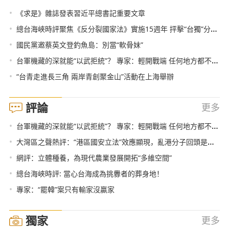
•
《求是》雜誌發表習近平總書記重要文章
•
總台海峽時評聚焦《反分裂國家法》實施15週年 抨擊“台獨”分裂勢力引發海內外媒體廣泛關注
•
國民黨邀蔡英文登釣魚島：別當“軟骨妹”
•
台軍機藏的深就能“以武拒統”？ 專家：輕開戰端 任何地方都不安全
•
“台青走進長三角 兩岸青創聚金山”活動在上海舉辦
評論
更多
•
台軍機藏的深就能“以武拒統”？ 專家：輕開戰端 任何地方都不安全
•
大灣區之聲熱評：“港區國安立法”效應顯現，亂港分子回頭是岸！
•
網評：立體種養，為現代農業發展開拓“多維空間”
•
總台海峽時評: 當心台海成為挑釁者的葬身地！
•
專家：“罷韓”案只有輸家沒贏家
獨家
更多