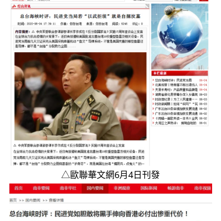
△歐聯華文網6月4日刊發