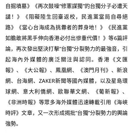
自掘墳墓》《再次鼓噪“修憲謀獨”的台獨分子必遭天
譴！》《阻礙陸生回臺返校，民進黨當局自尋絕
路》《當心台海成為挑釁者的葬身地！》《民進黨
如膽敢將黑手伸向香港必付出慘重代價！》等6篇評
論，再次發出堅決打擊“台獨”分裂勢力的最強音，引
起海內外媒體的廣泛關注與認同。香港《文匯
報》、《大公報》、鳳凰網、《澳門月刊》、新浪
網、台海網、ZAKER新聞等國內媒體，以及星島環
球網、意大利僑網、歐聯華文網、《葡新報》、
《非洲時報》等眾多海外媒體迅速轉載引用《海峽
時評》文章，又一次形成揭批“台獨”分裂勢力的輿論
強勢。