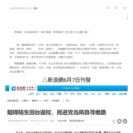
△新浪網6月7日刊發