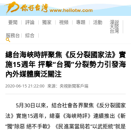
要聞
評論
獨家
視頻
專題
活動
漫説
大陸
台灣
服務台
綜合
總台海峽時評聚焦《反分裂國家法》實
施15週年 抨擊“台獨”分裂勢力引發海
內外媒體廣泛關注
2020-06-15 21:22:00
來源：央視新聞客戶端
5月30日以來，結合社會各界聚焦《反分裂國家
法》實施15週年，總臺《海峽時評》連續推出《斬
“獨”除惡 絕不手軟》《民進黨當局若“以武拒統”就是