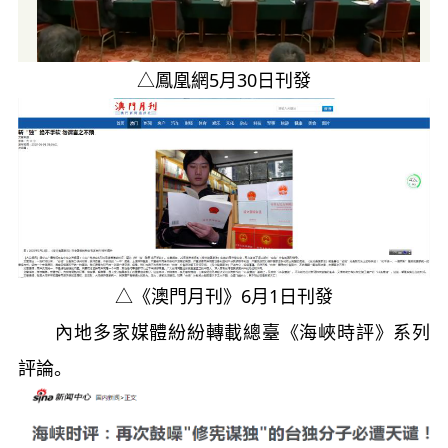
△鳳凰網5月30日刊發
△《澳門月刊》6月1日刊發
內地多家媒體紛紛轉載總臺《海峽時評》系列
評論。