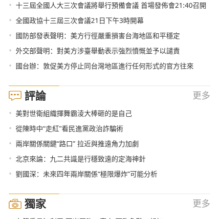
•
十三屆全國人大三次會議將舉行預備會議 首場發佈會21:40召開
•
全國政協十三屆三次會議21日下午3時開幕
•
國防部發表聲明：美方行徑嚴重損害台海地區和平穩定
•
外交部聲明：對美方涉臺舉動表示強烈憤慨並予以譴責
•
國台辦：敦促美方停止同台灣地區進行任何形式的官方往來
評論
更多
•
美對世衛組織揮舞霸淩大棒砸的是自己
•
從陳時中“走紅”看民進黨政治詐騙術
•
兩岸關係關鍵“路口” 拉近與推遠角力加劇
•
北京來論：九二共識是行穩致遠的定海神針
•
劉國深：未來四年兩岸關係“極限爆炸”可能分析
獨家
更多