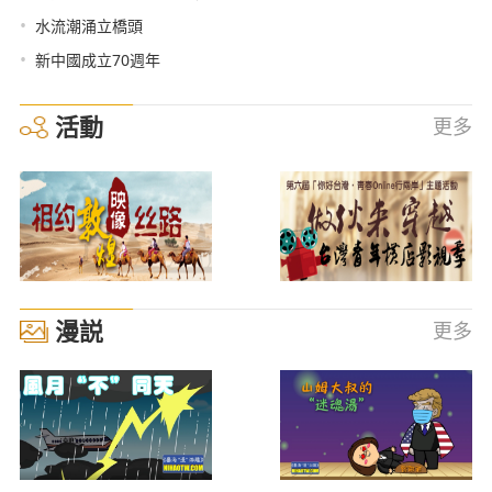
•
水流潮涌立橋頭
•
新中國成立70週年
活動
更多
漫説
更多