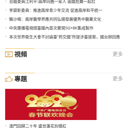
•
台籍委員江利平:兩岸同胞一家人 面臨危難一起扛
•
李碧影委員：推進兩岸青少年交流 促進兩岸和平統一
•
駱沙鳴：兩岸醫學界應共同弘揚發展優秀中醫藥文化
•
中央廣播電視總臺國內首次實現5G+8K集成製作
•
本次世界衛生大會不討論臺“邦交國”所提涉臺提案，國台辦回應
視頻
更多
專題
更多
•
澳門回歸二十年 盛世蓮花別樣紅