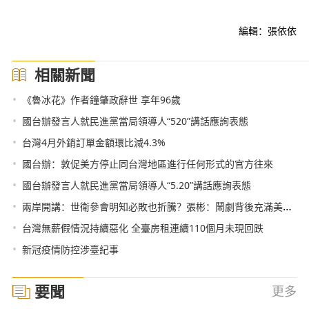
編輯：張依依
相關新聞
•
《魯冰花》作者鐘肇政辭世 享年96歲
•
國台辦發言人就民進黨當局領導人“520”講話應詢表態
•
台灣4月外銷訂單金額環比減4.3%
•
國台辦：敦促美方停止同台灣地區進行任何形式的官方往來
•
國台辦發言人就民進黨當局領導人“5.20”講話應詢表態
•
兩岸開講：世衛參會明知必敗也折騰？張彬：鬧劇背後充滿美臺政治算計
•
台灣無薪假情況持續惡化 全臺房租連續110個月未現回跌
•
新冠疫情防控涉臺紀事
要聞
更多