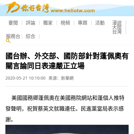
要聞
評論
獨家
視頻
專題
活動
漫説
大陸
台灣
服務台
綜合
國台辦、外交部、國防部針對蓬佩奧有
關言論同日表達嚴正立場
2020-05-21 10:10:00
來源：新華網
美國國務卿蓬佩奧在美國務院網站和蓬個人推特
發聲明，祝賀蔡英文就職連任。民進黨當局表示感
謝。