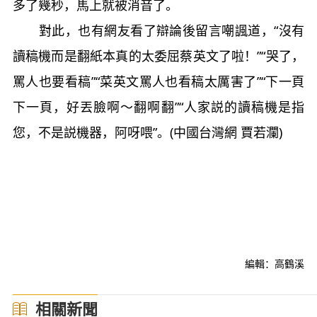
多了幾秒，馬上就被消音了。
對此，也有網友看了辯論後留言嘲諷道，“沒有
讀稿機而是翻紙本真的太委屈蔡英文了啦！”“哭了，
罵人也要看稿”“菜英文罵人也看稿太厲害了”“下一頁
下一頁，好丟臉啊～翻啊翻”“人家説的讀稿機是指
您，不是説機器，阿呀喂”。(中國台灣網 賈若瀾)
編輯：高鶴溪
相關新聞