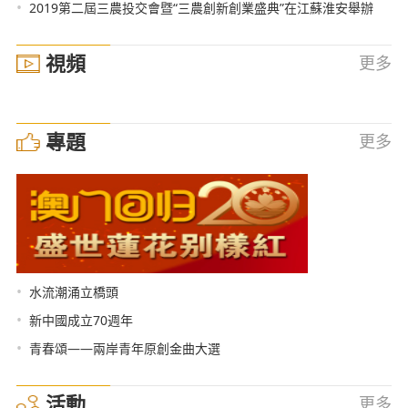
•
2019第二屆三農投交會暨“三農創新創業盛典”在江蘇淮安舉辦
視頻
更多
專題
更多
•
水流潮涌立橋頭
•
新中國成立70週年
•
青春頌——兩岸青年原創金曲大選
活動
更多