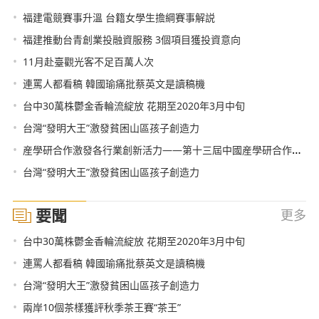
•
福建電競賽事升溫 台籍女學生擔綱賽事解説
•
福建推動台青創業投融資服務 3個項目獲投資意向
•
11月赴臺觀光客不足百萬人次
•
連罵人都看稿 韓國瑜痛批蔡英文是讀稿機
•
台中30萬株鬱金香輪流綻放 花期至2020年3月中旬
•
台灣“發明大王”激發貧困山區孩子創造力
•
産學研合作激發各行業創新活力——第十三屆中國産學研合作創新大會北京舉行
•
台灣“發明大王”激發貧困山區孩子創造力
要聞
更多
•
台中30萬株鬱金香輪流綻放 花期至2020年3月中旬
•
連罵人都看稿 韓國瑜痛批蔡英文是讀稿機
•
台灣“發明大王”激發貧困山區孩子創造力
•
兩岸10個茶樣獲評秋季茶王賽“茶王”