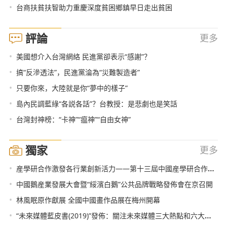
•
台商扶貧扶智助力重慶深度貧困鄉鎮早日走出貧困
評論
更多
•
美國想介入台灣網絡 民進黨卻表示“感謝”？
•
搞“反滲透法”，民進黨淪為“災難製造者”
•
只要你來，大陸就是你“夢中的樣子”
•
島內民調藍綠“各説各話”？台教授：是悲劇也是笑話
•
台灣封神榜：“卡神”“瘟神”“自由女神”
獨家
更多
•
産學研合作激發各行業創新活力——第十三屆中國産學研合作創新大會北京舉行
•
中國鵝産業發展大會暨“綏濱白鵝”公共品牌戰略發佈會在京召開
•
林風眠原作獻展 全國中國畫作品展在梅州開幕
•
“未來媒體藍皮書(2019)”發佈：關注未來媒體三大熱點和六大趨勢