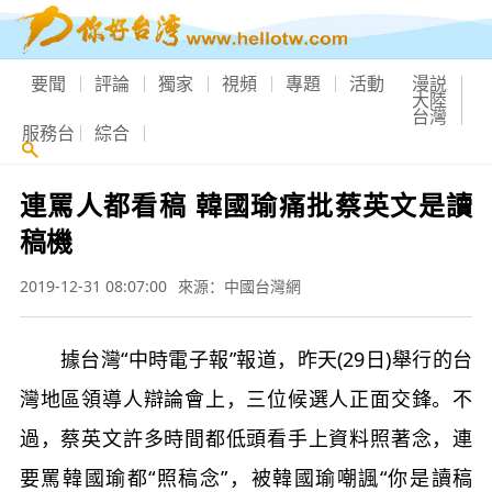
要聞
評論
獨家
視頻
專題
活動
漫説
大陸
台灣
服務台
綜合
連罵人都看稿 韓國瑜痛批蔡英文是讀
稿機
2019-12-31 08:07:00
來源：中國台灣網
據台灣“中時電子報”報道，昨天(29日)舉行的台
灣地區領導人辯論會上，三位候選人正面交鋒。不
過，蔡英文許多時間都低頭看手上資料照著念，連
要罵韓國瑜都“照稿念”，被韓國瑜嘲諷“你是讀稿