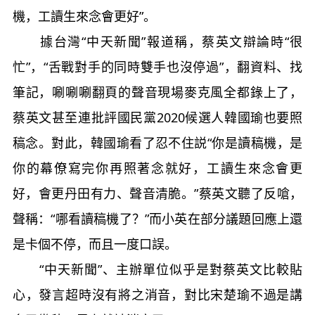
機，工讀生來念會更好”。
據台灣“中天新聞”報道稱，蔡英文辯論時“很
忙”，“舌戰對手的同時雙手也沒停過”，翻資料、找
筆記，唰唰唰翻頁的聲音現場麥克風全都錄上了，
蔡英文甚至連批評國民黨2020候選人韓國瑜也要照
稿念。對此，韓國瑜看了忍不住説“你是讀稿機，是
你的幕僚寫完你再照著念就好，工讀生來念會更
好，會更丹田有力、聲音清脆。”蔡英文聽了反嗆，
聲稱：“哪看讀稿機了？”而小英在部分議題回應上還
是卡個不停，而且一度口誤。
“中天新聞”、主辦單位似乎是對蔡英文比較貼
心，發言超時沒有將之消音，對比宋楚瑜不過是講