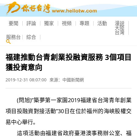
要聞
評論
獨家
視頻
專題
活動
漫説
大陸
台灣
服務台
綜合
福建推動台青創業投融資服務 3個項目
獲投資意向
2019-12-31 08:07:00
來源：中國新聞網
(閆旭)“築夢第一家園2019福建省台灣青年創業
項目投融資對接活動”30日在位於福州的海峽股權交
易中心舉行。
這項活動由福建省政府臺港澳事務辦公室、福