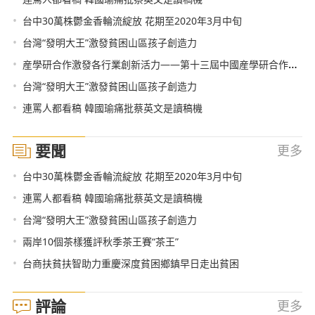
•
台中30萬株鬱金香輪流綻放 花期至2020年3月中旬
•
台灣“發明大王”激發貧困山區孩子創造力
•
産學研合作激發各行業創新活力——第十三屆中國産學研合作創新大會北京舉行
•
台灣“發明大王”激發貧困山區孩子創造力
•
連罵人都看稿 韓國瑜痛批蔡英文是讀稿機
要聞
更多
•
台中30萬株鬱金香輪流綻放 花期至2020年3月中旬
•
連罵人都看稿 韓國瑜痛批蔡英文是讀稿機
•
台灣“發明大王”激發貧困山區孩子創造力
•
兩岸10個茶樣獲評秋季茶王賽“茶王”
•
台商扶貧扶智助力重慶深度貧困鄉鎮早日走出貧困
評論
更多