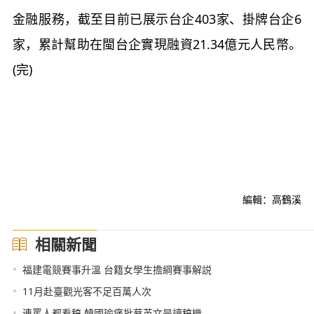
金融服務，截至目前已展示台企403家、掛牌台企6
家，累計幫助在閩台企實現融資21.34億元人民幣。
(完)
編輯：高鶴溪
相關新聞
•
福建電競賽事升溫 台籍女學生擔綱賽事解説
•
11月赴臺觀光客不足百萬人次
•
連罵人都看稿 韓國瑜痛批蔡英文是讀稿機