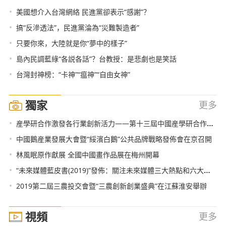
•
美國想介入台灣網絡 民進黨卻表示“感謝”？
•
搞“反滲透法”，民進黨淪為“災難製造者”
•
只要你來，大陸就是你“夢中的樣子”
•
島內民調藍綠“各説各話”？台教授：是悲劇也是笑話
•
台灣封神榜：“卡神”“瘟神”“自由女神”
獨家
更多
•
産學研合作激發各行業創新活力——第十三屆中國産學研合作創新大會北京舉行
•
中國鵝産業發展大會暨“綏濱白鵝”公共品牌戰略發佈會在京召開
•
林風眠原作獻展 全國中國畫作品展在梅州開幕
•
“未來媒體藍皮書(2019)”發佈：關注未來媒體三大熱點和六大趨勢
•
2019第二屆三農投交會暨“三農創新創業盛典”在江蘇淮安舉辦
視頻
更多