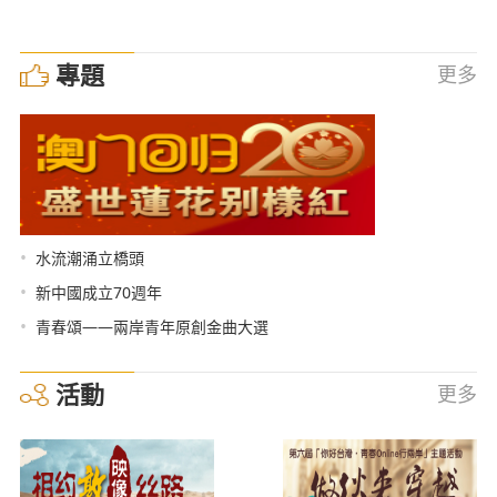
專題
更多
•
水流潮涌立橋頭
•
新中國成立70週年
•
青春頌——兩岸青年原創金曲大選
活動
更多