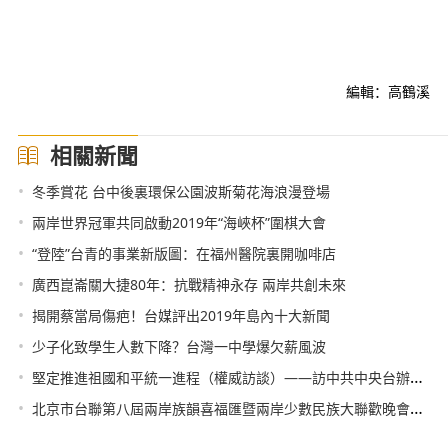
編輯：高鶴溪
相關新聞
•
冬季賞花 台中後裏環保公園波斯菊花海浪漫登場
•
兩岸世界冠軍共同啟動2019年“海峽杯”圍棋大會
•
“登陸”台青的事業新版圖：在福州醫院裏開咖啡店
•
廣西崑崙關大捷80年：抗戰精神永存 兩岸共創未來
•
揭開蔡當局傷疤！台媒評出2019年島內十大新聞
•
少子化致學生人數下降？台灣一中學爆欠薪風波
•
堅定推進祖國和平統一進程（權威訪談）——訪中共中央台辦、國務院台辦主任劉結一
•
北京市台聯第八屆兩岸族韻喜福匯暨兩岸少數民族大聯歡晚會在京隆重舉行