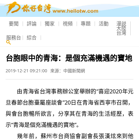
要聞
評論
獨家
視頻
專題
活動
漫説
大陸
台灣
服務台
綜合
台胞眼中的青海：是個充滿機遇的寶地
2019-12-21 09:21:00
來源：中國新聞網
由青海省台灣事務辦公室舉辦的“喜迎2020年元
旦春節台胞臺屬座談會”20日在青海省西寧市召開，
與會台胞暢所欲言，分享其在青海的生活經歷，表
示“青海是個充滿機遇的寶地”。
幾年前，蘇州市台商協會副會長張漢炫來到他