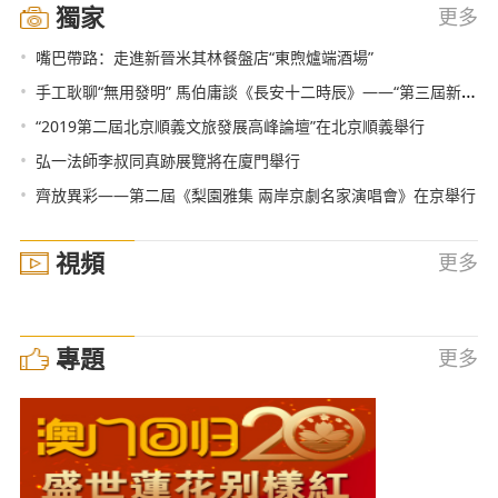
獨家
更多
•
嘴巴帶路：走進新晉米其林餐盤店“東煦爐端酒場”
•
手工耿聊“無用發明” 馬伯庸談《長安十二時辰》——“第三屆新內容探索者大會”在北京舉辦
•
“2019第二屆北京順義文旅發展高峰論壇”在北京順義舉行
•
弘一法師李叔同真跡展覽將在廈門舉行
•
齊放異彩——第二屆《梨園雅集 兩岸京劇名家演唱會》在京舉行
視頻
更多
專題
更多