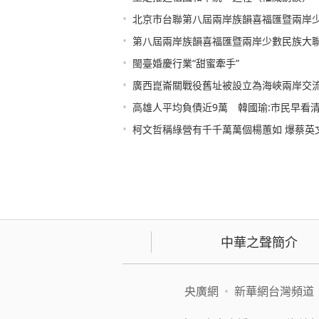
•
北京市台聯第八屆兩岸族韻喜福匯暨兩岸
•
第八屆兩岸族韻喜福匯暨兩岸少數民族大
•
閩臺婚慶行業“甜蜜牽手”
•
廣西崑崙關戰役舊址被設立為海峽兩岸交
•
高雄人平均負債近9萬 韓國瑜:市民早看
•
柯文哲稱綠營有千千萬萬個楊蕙如 爆蔡英文
中華之聲簡介
央廣網
•
新華網台灣頻道