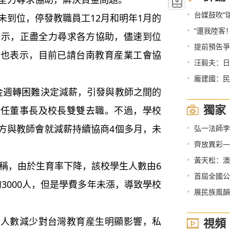
•
台媒鼓吹“
到位，停發教職員工12月和明年1月的
•
“還我陸客
表示，正盡全力尋求各方協助，儘速到位
•
提前預告爭
會也表示，目前已請台南教育産業工會協
•
汪毅夫：日
•
龐建國：民
週轉困難決定減薪，引發與教師之間的
獨家
時任董事長及校長雙雙去職。不過，學校
•
方與教師會就減薪持續協商4個多月，未
弘一法師李
•
齊放異彩——
•
黃天松：澳門
稱，由於生育率下降，該校學生人數由6
•
首屆全國公
年的3000人，但是學費多年未漲，導致學校
•
展民族風韻
數減少對台灣教育産生明顯影響，私
視頻