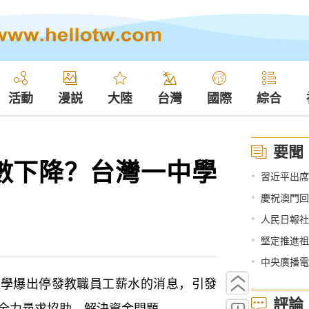
活動
漫説
大陸
台灣
國際
綜合
要聞
數下降？台灣一中學
•
習近平出席
•
慶祝澳門回
•
人民日報社
•
堅定推進祖國和平
•
中央廣播電
爆出停發教職員工薪水的消息，引發
評論
正全力尋求協助，解決資金問題。