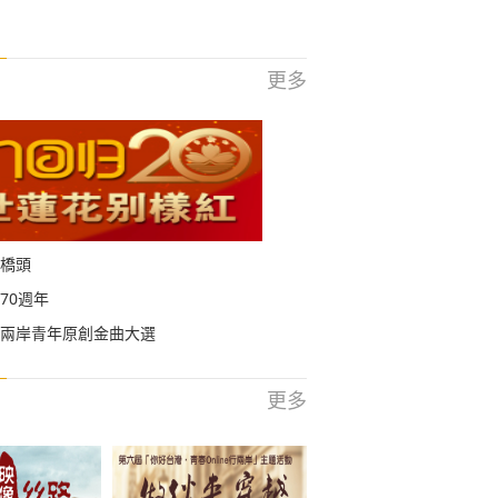
更多
橋頭
70週年
兩岸青年原創金曲大選
更多