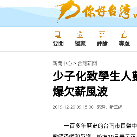
要聞
獨家
評論
專題
新聞中心
>
台灣新聞
少子化致學生人
爆欠薪風波
2019-12-20 09:15:00
來源：新華網
一百多年曆史的台南市長榮中學
教師恐慌和爭議。校方19日表示