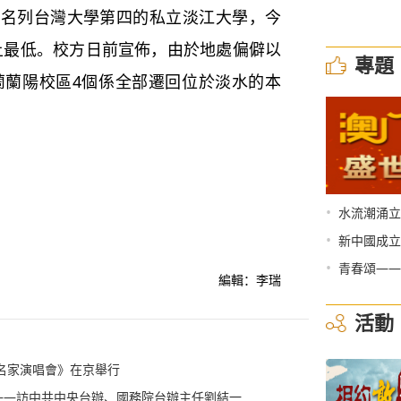
數名列台灣大學第四的私立淡江大學，今
史上最低。校方日前宣佈，由於地處偏僻以
專題
宜蘭蘭陽校區4個係全部遷回位於淡水的本
•
水流潮涌立
•
新中國成立
•
青春頌——
編輯：李瑞
活動
名家演唱會》在京舉行
——訪中共中央台辦、國務院台辦主任劉結一