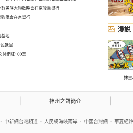
少數民族大聯歡晚會在京隆重舉行
聯歡晚會在京舉行
漫説
流基地
清民進黨
付網紅100萬
抹黑
神州之聲簡介
•
中新網台灣頻道
•
人民網海峽兩岸
•
中國台灣網
•
華夏經