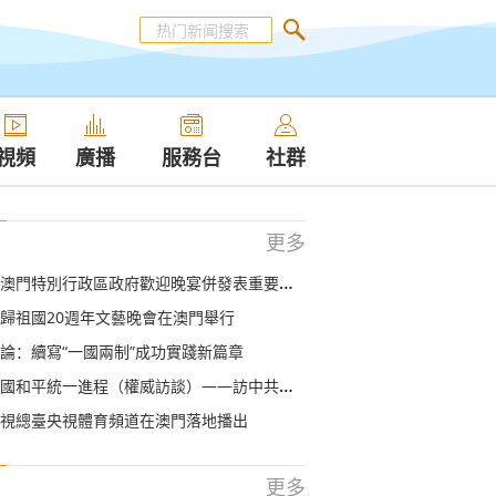
視頻
廣播
服務台
社群
更多
澳門特別行政區政府歡迎晚宴併發表重要講話
歸祖國20週年文藝晚會在澳門舉行
論：續寫“一國兩制”成功實踐新篇章
統一進程（權威訪談）——訪中共中央台辦、國務院台辦主任劉結一
視總臺央視體育頻道在澳門落地播出
更多