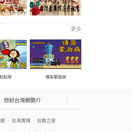
更多
和起飛
傳染蒙面病
你好台灣網簡介
緯網
•
台海寬頻
•
台胞之家