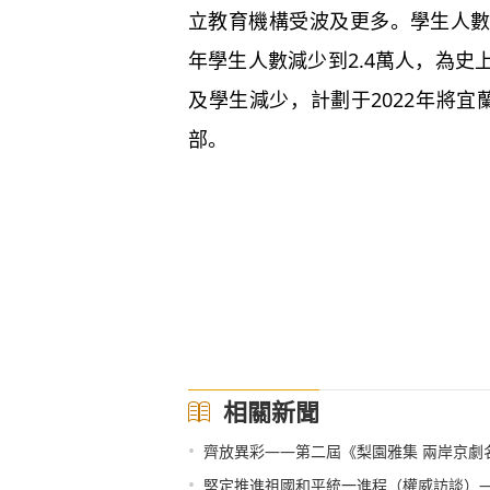
立教育機構受波及更多。學生人
年學生人數減少到2.4萬人，為
及學生減少，計劃于2022年將
部。
相關新聞
•
齊放異彩——第二屆《梨園雅集 兩岸京劇
•
堅定推進祖國和平統一進程（權威訪談）