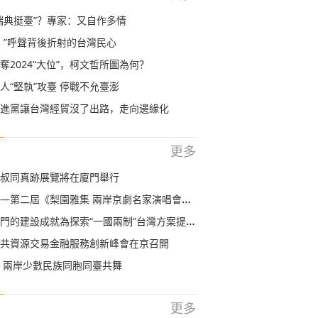
瑞典挺臺”？專家：又自作多情
！”呼聲背後折射的台灣民心
奪2024“大位”，柯文哲所圖為何？
人“堅執”攻臺 停戰不允臺澎
進黨讓台灣經貿沒了出路，走向邊緣化
更多
叔同真跡展覽將在廈門舉行
第二屆《梨園雅集 兩岸京劇名家演唱會》在京舉行
的建設成就為探索“一國兩制”台灣方案提供寶貴經驗
共資源交易金融服務創新峰會在京召開
 兩岸少數民族同胞同臺共舞
更多