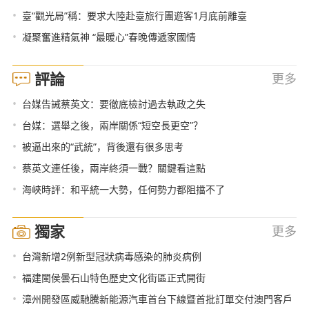
•
臺“觀光局”稱：要求大陸赴臺旅行團遊客1月底前離臺
•
凝聚奮進精氣神 “最暖心”春晚傳遞家國情
評論
更多
•
台媒告誡蔡英文：要徹底檢討過去執政之失
•
台媒：選舉之後，兩岸關係“短空長更空”？
•
被逼出來的“武統”，背後還有很多思考
•
蔡英文連任後，兩岸終須一戰？關鍵看這點
•
海峽時評：和平統一大勢，任何勢力都阻擋不了
獨家
更多
•
台灣新增2例新型冠狀病毒感染的肺炎病例
•
福建閩侯曇石山特色歷史文化街區正式開街
•
漳州開發區威馳騰新能源汽車首台下線暨首批訂單交付澳門客戶