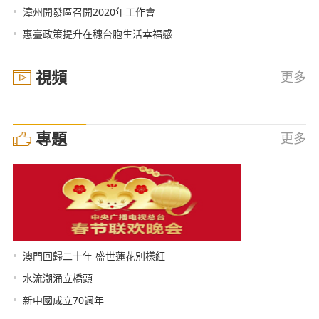
•
漳州開發區召開2020年工作會
•
惠臺政策提升在穗台胞生活幸福感
視頻
更多
專題
更多
•
澳門回歸二十年 盛世蓮花別樣紅
•
水流潮涌立橋頭
•
新中國成立70週年