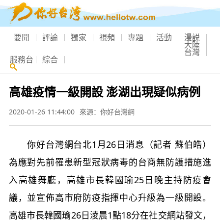
要聞
評論
獨家
視頻
專題
活動
漫説
大陸
台灣
服務台
綜合
高雄疫情一級開設 澎湖出現疑似病例
2020-01-26 11:44:00
來源：你好台灣網
你好台灣網台北1月26日消息（記者 蘇伯皓）
為應對先前罹患新型冠狀病毒的台商無防護措施進
入高雄舞廳，高雄市長韓國瑜25日晚主持防疫會
議，並宣佈高市府防疫指揮中心升級為一級開設。
高雄市長韓國瑜26日淩晨1點18分在社交網站發文，