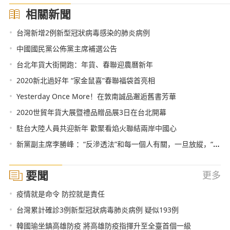
相關新聞
•
台灣新增2例新型冠狀病毒感染的肺炎病例
•
中國國民黨公佈黨主席補選公告
•
台北年貨大街開跑：年貨、春聯迎農曆新年
•
2020新北過好年 “家金鼠喜”春聯福袋首亮相
•
Yesterday Once More！在敦南誠品邂逅舊書芳華
•
2020世貿年貨大展暨禮品贈品展3日在台北開幕
•
駐台大陸人員共迎新年 歡聚看焰火聯結兩岸中國心
•
新黨副主席李勝峰 ：“反滲透法”和每一個人有關，一旦放縱，“小蜥蜴”就變“大恐龍”
要聞
更多
•
疫情就是命令 防控就是責任
•
台灣累計確診3例新型冠狀病毒肺炎病例 疑似193例
•
韓國瑜坐鎮高雄防疫 將高雄防疫指揮升至全臺首個一級