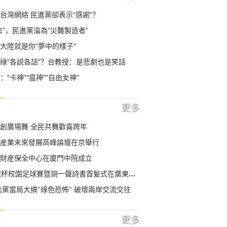
台灣網絡 民進黨卻表示“感謝”？
法”，民進黨淪為“災難製造者”
大陸就是你“夢中的樣子”
綠“各説各話”？台教授：是悲劇也是笑話
“卡神”“瘟神”“自由女神”
更多
創廣場舞 全民共舞歡喜跨年
産業未來發展高峰論壇在京舉行
財産保全中心在廈門中院成立
杯校園足球賽暨胡一聲詩書首髮式在廣東梅州舉行
進黨當局大搞"綠色恐怖" 破壞兩岸交流交往
更多