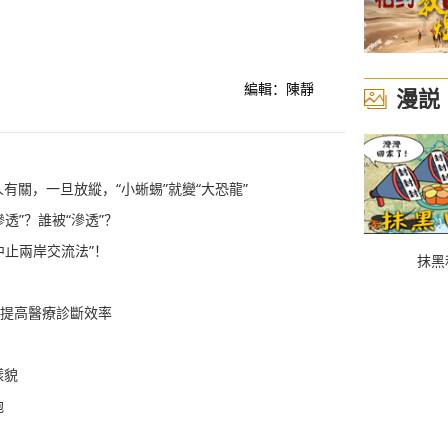
編輯：陳靜
漫説
有關，一旦放縱，“小蜥蜴”就變“大恐龍”
透”？誰被“滲透”？
中止兩岸交流法”！
抹黑
，提高醫療診斷效率
樣貌
胞