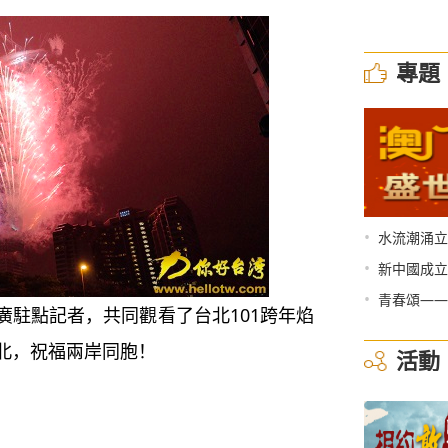
專題
•
水流潮涌立
•
新中國成立
•
青春頌——
駐點記者，共同觀看了台北101跨年焰
北，祝福兩岸同胞！
活動