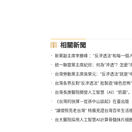
相關新聞
•
新黨副主席李勝峰 ：“反滲透法”和每一個人
•
統一聯盟黨主席紀欣：何為“滲透”？怎麼“滲
•
台灣勞動黨主席吳榮元：“反滲透法”就是“
•
台灣各界反對“反滲透法” 批製造“綠色恐怖”
•
台灣長庚醫院開發人工智慧（AI）“抓菌”
•
《台灣的抉擇－從孫中山談起》在臺出版
•
“讓燈照亮老台灣” 特展見證台灣百年生活
•
台大醫院採用人工智慧AI計算骨髓抹片細