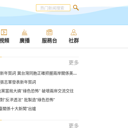
視頻
廣播
服務台
社群
更多
新年賀詞 冀台灣同胞正確把握兩岸關係美好前景
張志軍發表新年賀詞
進黨當局大搞"綠色恐怖" 破壞兩岸交流交往
對“反滲透法” 批製造“綠色恐怖”
閩臺關係十大新聞”出爐
更多