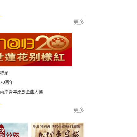
更多
橋頭
70週年
兩岸青年原創金曲大選
更多