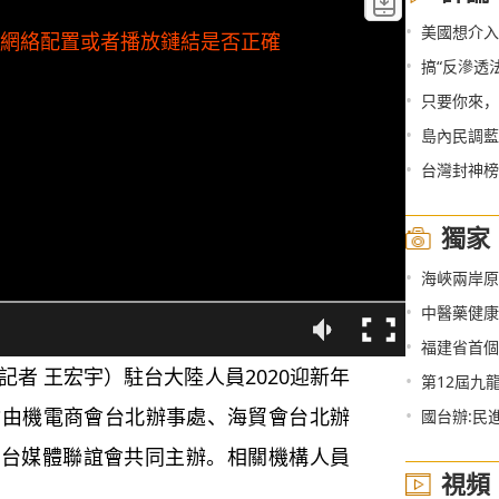
•
美國想介入
檢查網絡配置或者播放鏈結是否正確
•
搞“反滲透
•
只要你來，
•
島內民調藍
•
台灣封神榜：
獨家
•
海峽兩岸原
•
中醫藥健康
•
福建省首個
者 王宏宇）駐台大陸人員2020迎新年
•
第12屆九龍
會由機電商會台北辦事處、海貿會台北辦
•
國台辦:民
駐台媒體聯誼會共同主辦。相關機構人員
視頻