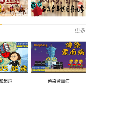
更多
和起飛
傳染蒙面病