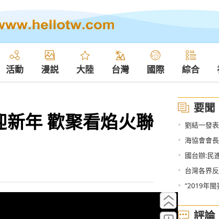
活動
漫説
大陸
台灣
國際
綜合
要聞
迎新年 歡聚看焰火聯
•
劉結一發表
•
海協會會長
•
國台辦:民
•
台灣各界反
•
“2019年
評論