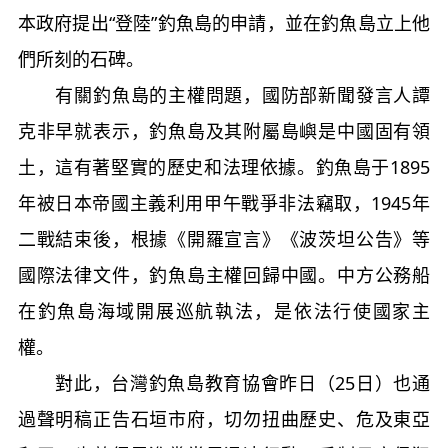
本政府提出“登陸”釣魚島的申請，並在釣魚島立上他
們所刻的石碑。
有關釣魚島的主權問題，國防部新聞發言人譚
克非早就表示，釣魚島及其附屬島嶼是中國固有領
土，這有著堅實的歷史和法理依據。釣魚島于1895
年被日本帝國主義利用甲午戰爭非法竊取，1945年
二戰結束後，根據《開羅宣言》《波茨坦公告》等
國際法律文件，釣魚島主權回歸中國。中方公務船
在釣魚島海域開展巡航執法，是依法行使國家主
權。
對此，台灣釣魚島教育協會昨日（25日）也通
過聲明稿正告石垣市府，切勿扭曲歷史、危及東亞