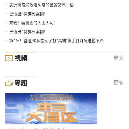
•
民進黨當局政治防疫的鐵證又添一樁
•
已傳出4例猝死案例!
•
來去！看祖國的大山大河!
•
已傳出4例猝死案例!
•
第4死！基隆40多歲女子打“高端”後手腳麻痺送醫不治
視頻
更多
專題
更多