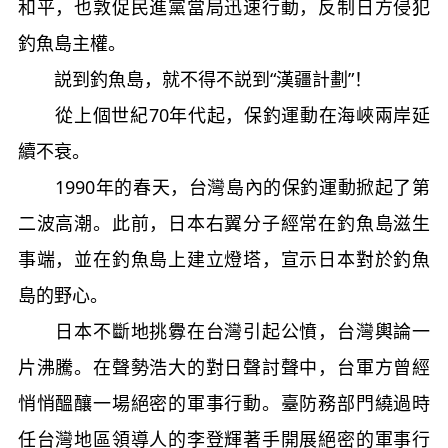
和平，也敦促民進黨當局迅速行動，反制日方侵犯
釣魚島主權。
説到釣魚島，就不得不説到“漢疆計劃”！
從上個世紀70年代起，保釣運動在海峽兩岸延
續不衰。
1990年的春天，台灣島內的保釣運動掀起了第
二波高潮。此前，日本右翼分子經常在釣魚島滋生
事端，並在釣魚島上建立燈塔，宣示日本對於釣魚
島的野心。
日本不斷地挑釁在台灣引起公憤，台灣輿論一
片沸騰。在聲勢浩大的對日聲討聲中，台軍方曾經
悄悄醞釀一場絕密的軍事行動。臺防務部門繞過時
任台灣地區領導人的李登輝著手開展絕密的軍事行