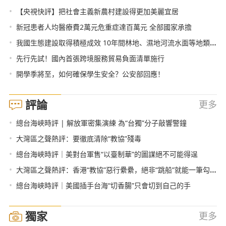
•
【央視快評】把社會主義新農村建設得更加美麗宜居
•
新冠患者人均醫療費2萬元危重症達百萬元 全部國家承擔
•
我國生態建設取得積極成效 10年間林地、濕地河流水面等地類合計增加2.6億畝
•
先行先試！國內首張跨境服務貿易負面清單施行
•
開學季將至，如何確保學生安全？公安部回應！
評論
更多
•
總台海峽時評 | 解放軍密集演練 為“台獨”分子敲響警鐘
•
大灣區之聲熱評：要徹底清除“教協”殘毒
•
總台海峽時評｜美對台軍售“以臺制華”的圖謀絕不可能得逞
•
大灣區之聲熱評：香港“教協”惡行纍纍，絕非“跳船”就能一筆勾銷！
•
總台海峽時評｜美國插手台海“切香腸”只會切到自己的手
獨家
更多