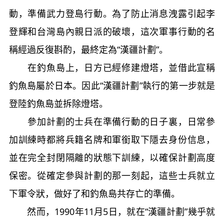
動，準備武力登島行動。為了防止消息洩露引起李
登輝和台灣島內親日派的破壞，這次軍事行動的名
稱經過反復斟酌，最終定為“漢疆計劃”。
在釣魚島上，日方已經修建燈塔，並借此宣稱
釣魚島屬於日本。因此“漢疆計劃”執行的第一步就是
登陸釣魚島並拆除燈塔。
參加計劃的士兵在準備行動的日子裏，日常參
加訓練時都將兵籍名牌和軍銜取下隱去身份信息，
並在完全封閉隔離的狀態下訓練，以確保計劃高度
保密。從確定參與計劃的那一刻起，這些士兵就立
下軍令狀，做好了和釣魚島共存亡的準備。
然而，1990年11月5日，就在“漢疆計劃”幾乎就