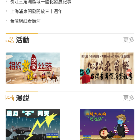
•
長江三角洲區域一體化發展紀事
•
上海浦東開發開放三十週年
•
台灣網紅看廣河
活動
更多
漫説
更多