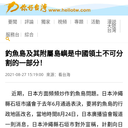
要聞
評論
獨家
視頻
專題
活動
漫説
大陸
台灣
服務台
綜合
釣魚島及其附屬島嶼是中國領土不可分
割的一部分！
2021-08-27 15:19:00
來源：看台海
近期，日本方面頻頻炒作釣魚島問題。日本沖繩
縣石垣市議會于去年6月通過表決，要將釣魚島的行
政地區改名，當地時間8月24日，日本廣播協會報道
一則消息，日本沖繩縣石垣市對外宣稱，計劃向日