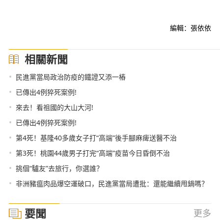
編輯：張依依
相關新聞
•
民進黨當局政治防疫的鐵證又添一樁
•
已傳出4例猝死案例!
•
來去！看祖國的大山大河!
•
已傳出4例猝死案例!
•
第4死！基隆40多歲女子打“高端”後手腳麻痺送醫不治
•
第3死！桃園44歲男子打完“高端”疫苗今日昏倒不治
•
挑個“驢友”去旅行，你選誰？
•
非洲豬瘟肉品爆空運破口，民進黨當局遭批：還能繼續甩鍋嗎？
要聞
更多