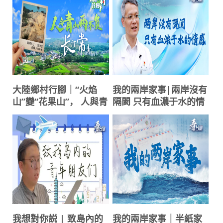
大陸鄉村行腳｜“火焰
我的兩岸家事|兩岸沒有
山”變“花果山”， 人與青
隔閡 只有血濃于水的情
山兩不負
感
我想對你説 | 致島內的
我的兩岸家事｜半紙家