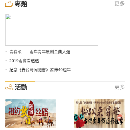
專題
更多
•
青春頌——兩岸青年原創金曲大選
•
2019兩會看透透
•
紀念《告台灣同胞書》發佈40週年
活動
更多