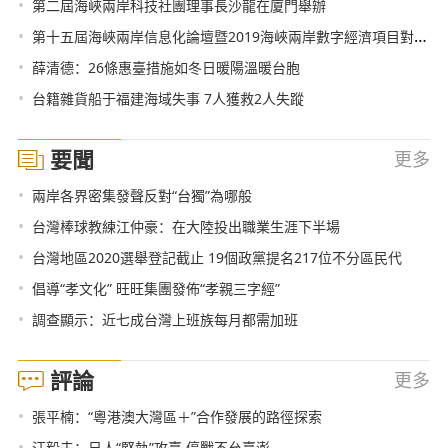
•
第二屆海峽兩岸科技社團理事長沙龍在廈門舉辦
•
第十五屆海峽兩岸信息化論壇暨2019海峽兩岸數字經濟項目對接洽談會在廈門舉辦
•
薛清德：26條惠臺措施如冬日暖陽溫暖台胞
•
台籍雜貨船于福建海域失事 7人獲救2人失蹤
要聞
更多
•
兩岸各界密集發聲反對“台獨”為哪般
•
台灣棒球教練江仲豪：在大陸投出職業生涯下半場
•
台灣地區2020選舉登記截止 19個政黨提名217位不分區民代
•
倡導“孝文化” 旺旺集團發佈“孝親三字經”
•
調查顯示：近七成台灣上班族每月都需加班
評論
更多
•
張平楠：“粵港澳大灣區＋”合作發展的路徑探索
•
汪毅夫：日人“堅執”攻臺 停戰不允臺澎