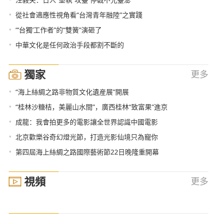
•
從社會適應性視角看“台灣青年融陸”之實踐
•
“‘台獨’工作者”的“雙簧”演砸了
•
中華文化是任何政治手段都割不斷的
獨家
更多
•
“海上絲綢之路非物質文化遺産展”開展
•
“桂林沙糖桔，美麗山水間”，廣西桂林“致富果”進京
•
成龍：我會拍更多的電影讓全世界認識中國電影
•
北京歡樂谷奇幻燈光節，打造光影仙境只為寵你
•
第四屆海上絲綢之路國際藝術節22日晚隆重開幕
視頻
更多