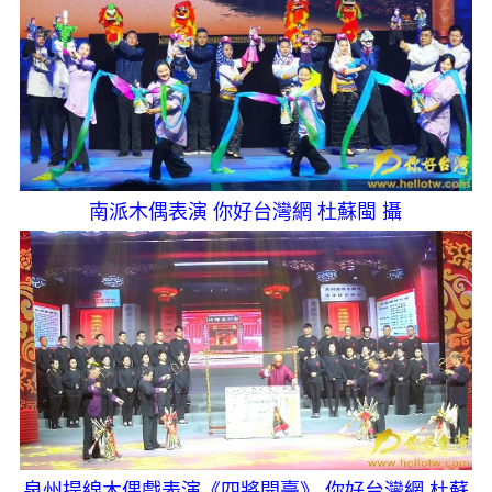
南派木偶表演 你好台灣網 杜蘇閩 攝
泉州提線木偶戲表演《四將開臺》 你好台灣網 杜蘇