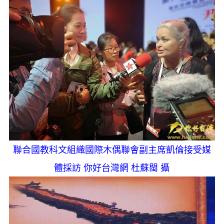
聯合國教科文組織國際木偶聯會副主席凱倫接受媒
體採訪 你好台灣網 杜蘇閩 攝