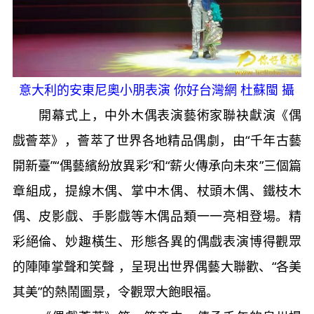
意大利的安東尼奧小朋表演 你好台灣網 杜蘇閩 攝
開幕式上，中外木偶表演藝術家聯袂獻演《偶
戲薈萃》，薈萃了世界各地精品偶劇，由“千年古藝
開新臺”“偶藝繽紛放異彩”和“薪火傳承向未來”三個篇
章組成，提線木偶、掌中木偶、杖頭木偶、鐵枝木
偶、皮影戲、手影戲等木偶品類一一亮相登場。精
彩絕倫、妙趣橫生、形態各異的偶戲表演博得觀眾
的陣陣掌聲和笑聲 ，呈現出世界偶藝大聯歡、“各美
其美”的熱鬧圖景，令觀眾大飽眼福。