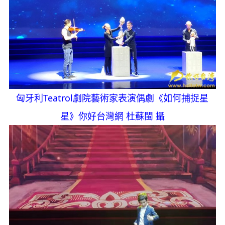
匈牙利Teatrol劇院藝術家表演偶劇《如何捕捉星
星》你好台灣網 杜蘇閩 攝