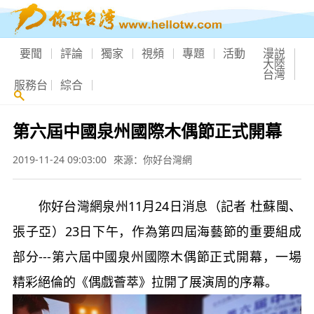
要聞
評論
獨家
視頻
專題
活動
漫説
大陸
台灣
服務台
綜合
第六屆中國泉州國際木偶節正式開幕
2019-11-24 09:03:00
來源：你好台灣網
你好台灣網泉州11月24日消息（記者 杜蘇閩、
張子亞）23日下午，作為第四屆海藝節的重要組成
部分---第六屆中國泉州國際木偶節正式開幕，一場
精彩絕倫的《偶戲薈萃》拉開了展演周的序幕。