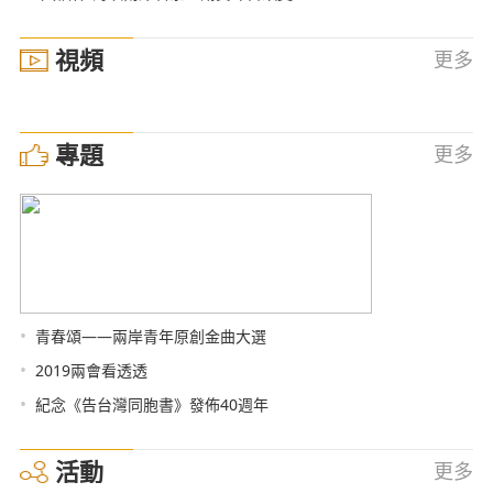
視頻
更多
專題
更多
•
青春頌——兩岸青年原創金曲大選
•
2019兩會看透透
•
紀念《告台灣同胞書》發佈40週年
活動
更多