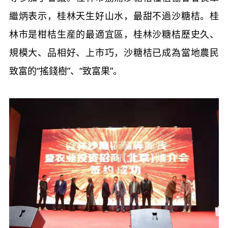
繼炳表示，桂林天生好山水，最甜不過沙糖桔。桂
林市是柑桔生産的最適宜區，桂林沙糖桔歷史久、
規模大、品相好、上市巧，沙糖桔已成為當地農民
致富的“搖錢樹”、“致富果”。