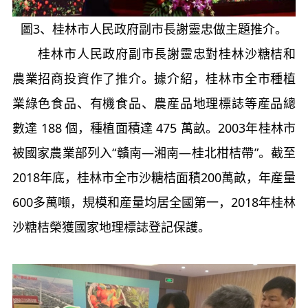
圖
3
、桂林市人民政府副市長謝靈忠做主題推介。
桂林市人民政府副市長謝靈忠對桂林沙糖桔和
農業招商投資作了推介。據介紹，桂林市全市種植
業綠色食品、有機食品、農産品地理標誌等産品總
數達
188
個，種植面積達
475
萬畝。
2003
年桂林市
被國家農業部列入“贛南—湘南—桂北柑桔帶”。截至
2018
年底，桂林市全市沙糖桔面積
200
萬畝，年産量
600
多萬噸，規模和産量均居全國第一，
2018
年桂林
沙糖桔榮獲國家地理標誌登記保護。