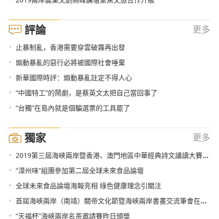
評論
更多
•
止暴制亂，香港需要穿雲破霧再出發
•
煽動暴亂的惡行必將被國際社會唾棄
•
新華國際時評：煽動暴亂註定不得人心
•
“中國特工”的鬧劇，是蔡英文太把自己當回事了
•
“台獨”在島內就是個騙選票的工具罷了
獨家
更多
•
2019第三屆海峽兩岸暨香港、澳門地區中華經典詩文誦讀大賽總決賽即將拉開帷幕
•
“漳州味”組團參加第二屆全球未來食品論壇
•
全球未來食品論壇海報亮相 綠色健康理念引關注
•
首屆海峽兩岸（南靖）關帝文化節暨海峽兩岸書畫交流筆會在福建漳州舉行
•
“天福杯”海峽兩岸名茶邀請賽昨日頒獎