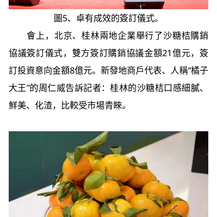
圖
5
、卓有成效的簽訂儀式。
會上，北京、桂林兩地企業舉行了沙糖桔購銷
協議簽訂儀式，雙方簽訂購銷協議金額
21
億元，簽
訂投資意向金額
8
億元。新發地商戶代表、人稱“橘子
大王”的周仁威告訴記者：桂林的沙糖桔口感細膩、
鮮美、化渣，比較受市場青睞。