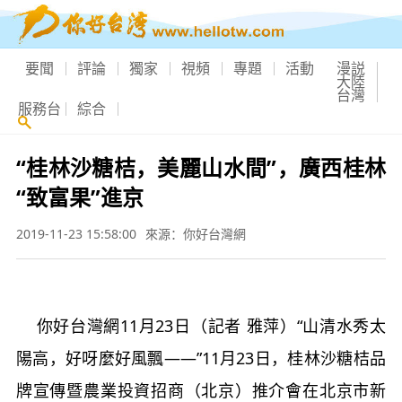
要聞
評論
獨家
視頻
專題
活動
漫説
大陸
台灣
服務台
綜合
“桂林沙糖桔，美麗山水間”，廣西桂林
“致富果”進京
2019-11-23 15:58:00
來源：你好台灣網
你好台灣網11月23日（記者 雅萍）
“山清水秀太
陽高，好呀麼好風飄——”
11
月
23
日，桂林沙糖桔品
牌宣傳暨農業投資招商（北京）推介會在北京市新