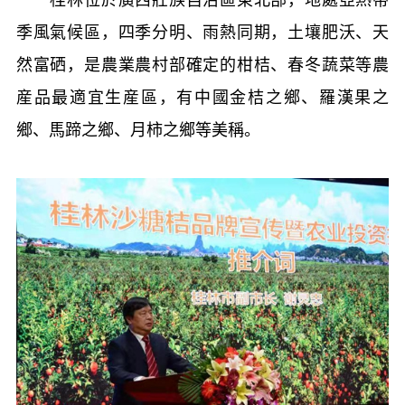
季風氣候區，四季分明、雨熱同期，土壤肥沃、天
然富硒，是農業農村部確定的柑桔、春冬蔬菜等農
産品最適宜生産區，有中國金桔之鄉、羅漢果之
鄉、馬蹄之鄉、月柿之鄉等美稱。