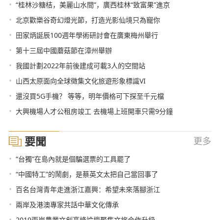
•
“桂林沙糖桔，美麗山水間”，廣西桂林“致富果”進京
•
北京歡樂谷奇幻燈光節，打造光影仙境只為寵你
•
田家炳誕辰100週年學術研討會在廣東梅州舉行
•
第十三屆中國蘑菇節在漳州舉辦
•
我國計劃2022年前後建成可載3人的空間站
•
山西太原面向全球徵集文化旅遊形象標識VI
•
還沒買5G手機？ 等等，明年價格可下探至千元檔
•
大興機場人才公租房竣工 去機場上班開車只需9分鐘
要聞
更多
•
“台獨”在島內就是個騙選票的工具罷了
•
“中國特工”的鬧劇，是蔡英文太把自己當回事了
•
百名台灣青年走進浙江嘉興：希望未來落腳浙江
•
兩岸及港澳專家共話中華文化傳承
•
2019兩岸農業文創高峰論壇聚焦文旅合作升級