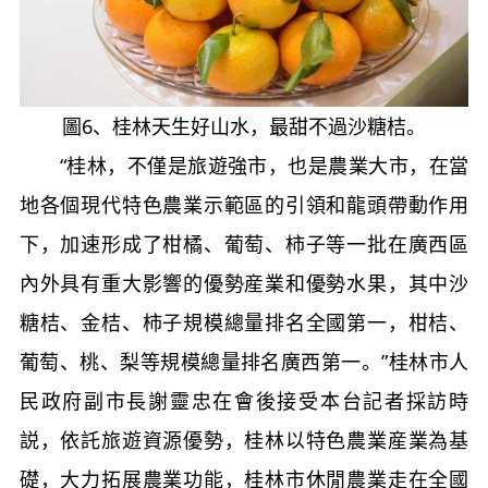
圖
6
、桂林天生好山水，最甜不過沙糖桔。
“桂林，不僅是旅遊強市，也是農業大市，在當
地各個現代特色農業示範區的引領和龍頭帶動作用
下，加速形成了柑橘、葡萄、柿子等一批在廣西區
內外具有重大影響的優勢産業和優勢水果，其中沙
糖桔、金桔、柿子規模總量排名全國第一，柑桔、
葡萄、桃、梨等規模總量排名廣西第一。”桂林市人
民政府副市長謝靈忠在會後接受本台記者採訪時
説，依託旅遊資源優勢，桂林以特色農業産業為基
礎，大力拓展農業功能，桂林市休閒農業走在全國