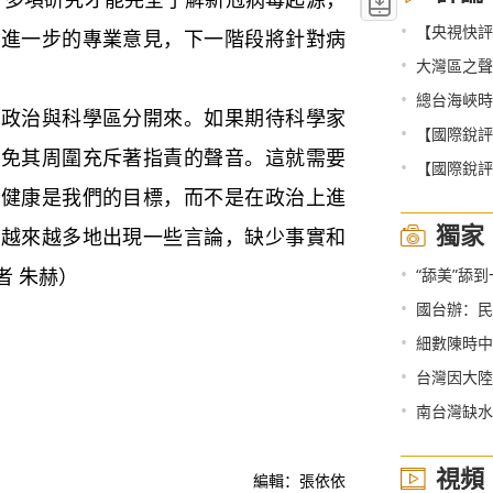
•
【央視快評
求進一步的專業意見，下一階段將針對病
•
大灣區之聲
•
總台海峽時
治與科學區分開來。如果期待科學家
•
【國際銳評】
避免其周圍充斥著指責的聲音。這就需要
•
【國際銳評
和健康是我們的目標，而不是在政治上進
獨家
上越來越多地出現一些言論，缺少事實和
•
者 朱赫）
“舔美”舔
•
國台辦：民進
•
細數陳時中
•
台灣因大陸
•
南台灣缺水
視頻
編輯：張依依