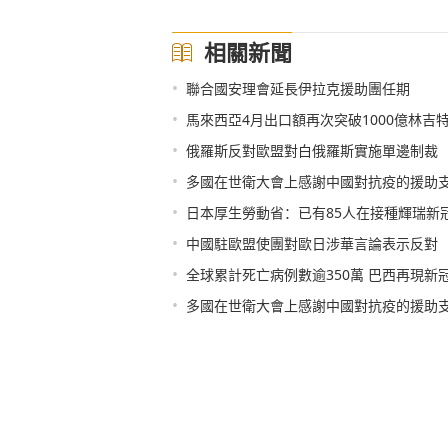
相關新聞
•
聯合國安理會延長伊拉克援助團任期
•
馬來西亞4月出口額再次突破1000億林吉
•
俄羅斯反對歐盟對白俄羅斯實施單邊制裁
•
多國在世衛大會上感謝中國對抗疫的援助
•
日本厚生勞動省：已有85人在接種輝瑞新
•
中國駐歐盟使團對歐日涉華言論表示反對
•
全球累計死亡病例數逾350萬 巴西再現新
•
多國在世衛大會上感謝中國對抗疫的援助