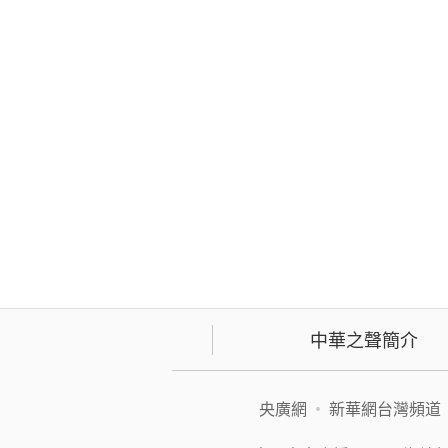
中華之聲簡介
央廣網
•
新華網台灣頻道