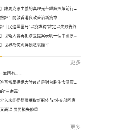
】讓馬克思主義的真理光芒繼續照耀前行之路
熱評：開啟香港良政善治新篇章
評｜民進黨當局“以疫謀獨”註定以失敗告終
世衛大會再拒涉臺提案表明一個中國原則不容挑戰
】世界為何刷屏懷念袁隆平
更多
到一無所有……
黨當局拒絕大陸疫苗是對台胞生命健康安全的冷血
的“三宗罪”
介入未能從德國獲取新冠疫苗?外交部回應
又高溫 農民損失慘重
更多