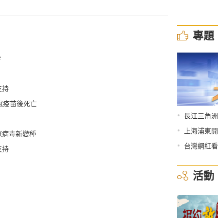
專題
特
支持
冠疫苗後死亡
•
長江三角洲
•
上海浦東開
冠病毒新變種
•
台灣網紅看
支持
活動