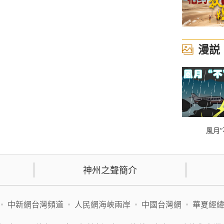
漫説
風月“
神州之聲簡介
•
中新網台灣頻道
•
人民網海峽兩岸
•
中國台灣網
•
華夏經