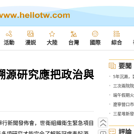
活動
漫説
大陸
台灣
國際
綜合
要聞
溯源研究應把政治與
•
5年沉澱，
•
三次兩院院
•
端午假期火
•
遼寧營口市
•
三星堆新發
舉行新聞發佈會，世衛組織衛生緊急項目
評論
行多項研究才能完全了解新冠病毒起源，