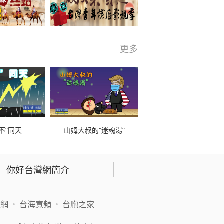
更多
不”同天
山姆大叔的“迷魂湯”
你好台灣網簡介
緯網
•
台海寬頻
•
台胞之家