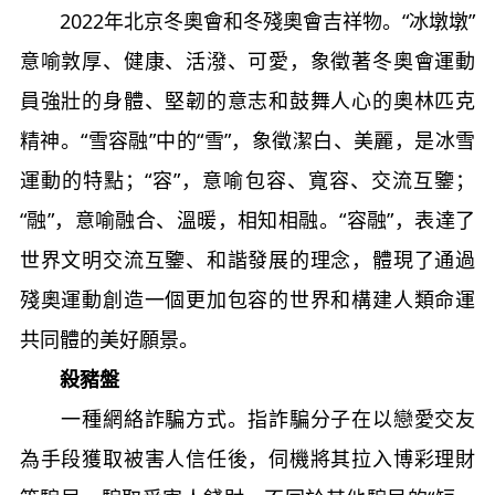
2022年北京冬奧會和冬殘奧會吉祥物。“冰墩墩”
意喻敦厚、健康、活潑、可愛，象徵著冬奧會運動
員強壯的身體、堅韌的意志和鼓舞人心的奧林匹克
精神。“雪容融”中的“雪”，象徵潔白、美麗，是冰雪
運動的特點；“容”，意喻包容、寬容、交流互鑒；
“融”，意喻融合、溫暖，相知相融。“容融”，表達了
世界文明交流互鑒、和諧發展的理念，體現了通過
殘奧運動創造一個更加包容的世界和構建人類命運
共同體的美好願景。
殺豬盤
一種網絡詐騙方式。指詐騙分子在以戀愛交友
為手段獲取被害人信任後，伺機將其拉入博彩理財