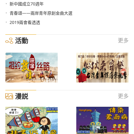
•
新中國成立70週年
•
青春頌——兩岸青年原創金曲大選
•
2019兩會看透透
活動
更多
漫説
更多