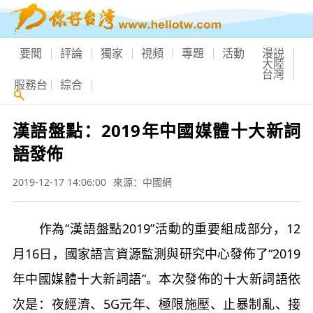
要聞
評論
獨家
視頻
專題
活動
漫説
大陸
台灣
服務台
綜合
漢語盤點：2019年中國媒體十大新詞
語發佈
2019-12-17 14:06:00
來源：中國網
作為“漢語盤點2019”活動的重要組成部分，12
月16日，國家語言資源監測與研究中心發佈了“2019
年中國媒體十大新詞語”。本次發佈的十大新詞語依
次是：夜經濟、5G元年、極限施壓、止暴制亂、接