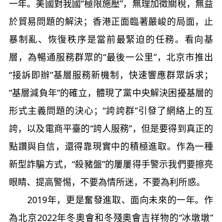
一年。美國對我國“極限施壓”，無理加徵關稅，無益
於貿易問題的解決；香港正面臨著嚴峻的局面，止
暴制亂、恢復秩序是當前最緊迫的任務。看向基
層，為暢通服務群眾的“最後一公里”，北京市推出
“接訴即辦”基層服務新機制，快速響應群眾訴求；
“基層減負年”的確立，體現了黨中央解決困擾基層的
形式主義問題的決心；“誇誇群”引發了網絡上的互
誇，以及電商平臺的“誇人服務”，但是要得到真正的
點讚與自信，還得靠現實中的積極進取。作為一種
新型詐騙方式，“殺豬盤”的屢屢得手警示我們要擦亮
眼睛、提高警惕，不要為情所迷，不要為利所惑。
2019年，更是奮發進取、面向未來的一年。作
為北京2022年冬奧會和冬殘奧會吉祥物的“冰墩墩”