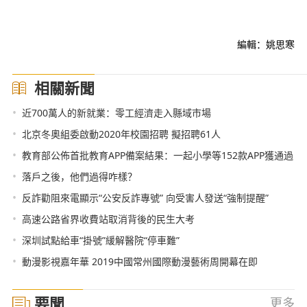
編輯：姚思寒
相關新聞
•
近700萬人的新就業：零工經濟走入縣域市場
•
北京冬奧組委啟動2020年校園招聘 擬招聘61人
•
教育部公佈首批教育APP備案結果：一起小學等152款APP獲通過
•
落戶之後，他們過得咋樣？
•
反詐勸阻來電顯示“公安反詐專號” 向受害人發送“強制提醒”
•
高速公路省界收費站取消背後的民生大考
•
深圳試點給車“掛號”緩解醫院“停車難”
•
動漫影視嘉年華 2019中國常州國際動漫藝術周開幕在即
要聞
更多