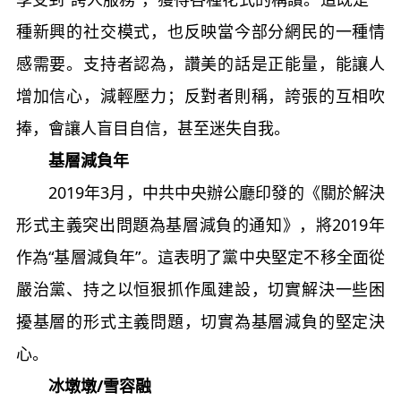
種新興的社交模式，也反映當今部分網民的一種情
感需要。支持者認為，讚美的話是正能量，能讓人
增加信心，減輕壓力；反對者則稱，誇張的互相吹
捧，會讓人盲目自信，甚至迷失自我。
基層減負年
2019年3月，中共中央辦公廳印發的《關於解決
形式主義突出問題為基層減負的通知》，將2019年
作為“基層減負年”。這表明了黨中央堅定不移全面從
嚴治黨、持之以恒狠抓作風建設，切實解決一些困
擾基層的形式主義問題，切實為基層減負的堅定決
心。
冰墩墩/雪容融