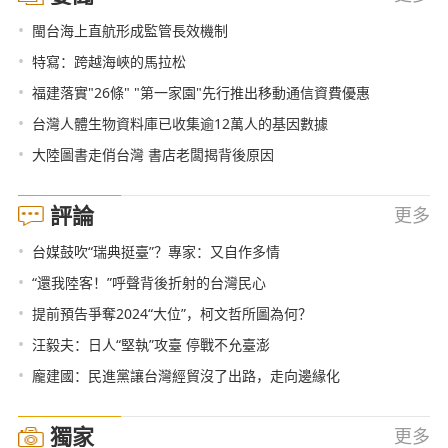
•
閩台海上直航形成監管長效機制
•
特寫：跨越海峽的馬拉松
•
福建落實"26條" "第一家園"先行推出移動通信資費優惠
•
台灣人體生物資料庫已收集逾12萬人的基因數據
•
大陸圖書走俏台灣 書店老闆揭背後原因
評論
更多
•
台媒鼓吹“瑞典挺臺”？專家：又自作多情
•
“還我陸客！”呼聲背後折射的台灣民心
•
提前預告爭奪2024“大位”，柯文哲所圖為何？
•
汪毅夫：日人“堅執”攻臺 停戰不允臺澎
•
龐建國：民進黨讓台灣經貿沒了出路，走向邊緣化
獨家
更多