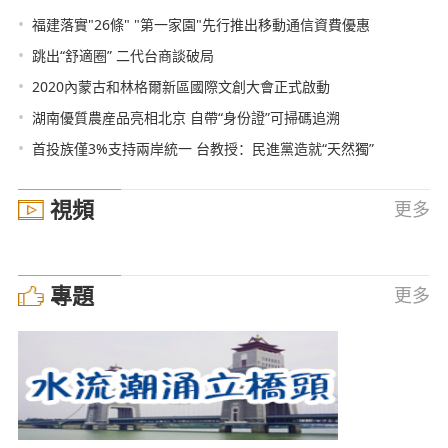
•
福建落實"26條" "第一家園"先行推出移動通信資費優惠
•
跳出“舒適圈” 二代台商談破局
•
2020內蒙古和林格爾新區國際文創大會正式啟動
•
湖南優質農産品亮相北京 自帶“身份證”可掃碼追溯
•
首投族僅3%支持兩岸統一 台教授：民進黨造就“天然獨”
視頻
更多
專題
更多