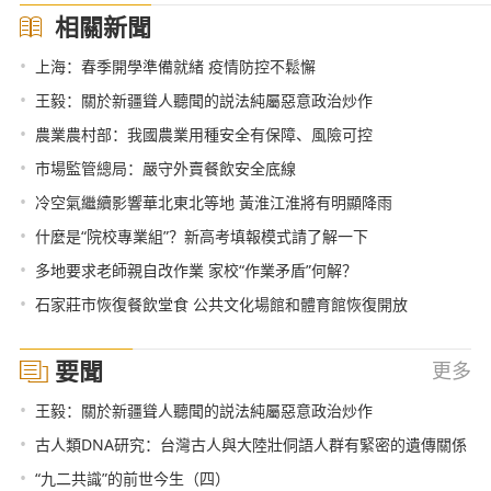
相關新聞
•
上海：春季開學準備就緒 疫情防控不鬆懈
•
王毅：關於新疆聳人聽聞的説法純屬惡意政治炒作
•
農業農村部：我國農業用種安全有保障、風險可控
•
市場監管總局：嚴守外賣餐飲安全底線
•
冷空氣繼續影響華北東北等地 黃淮江淮將有明顯降雨
•
什麼是“院校專業組”？新高考填報模式請了解一下
•
多地要求老師親自改作業 家校“作業矛盾”何解？
•
石家莊市恢復餐飲堂食 公共文化場館和體育館恢復開放
要聞
更多
•
王毅：關於新疆聳人聽聞的説法純屬惡意政治炒作
•
古人類DNA研究：台灣古人與大陸壯侗語人群有緊密的遺傳關係
•
“九二共識”的前世今生（四）