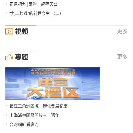
•
正月初九|兩岸一起拜天公
•
“九二共識”的前世今生 （二）
視頻
更多
專題
更多
•
長江三角洲區域一體化發展紀事
•
上海浦東開發開放三十週年
•
台灣網紅看廣河