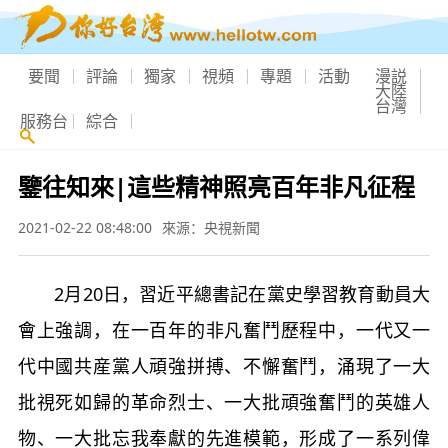
要聞
評論
獨家
視頻
專題
活動
漫説
大陸
台灣
服務台
綜合
鑒往知來|這些精神照亮百年非凡征程
2021-02-22 08:48:00
來源：央視新聞
2月20日，習近平總書記在黨史學習教育動員大
會上強調，在一百年的非凡奮鬥歷程中，一代又一
代中國共産黨人頑強拼搏、不懈奮鬥，涌現了一大
批視死如歸的革命烈士、一大批頑強奮鬥的英雄人
物、一大批忘我奉獻的先進模範，形成了一系列偉