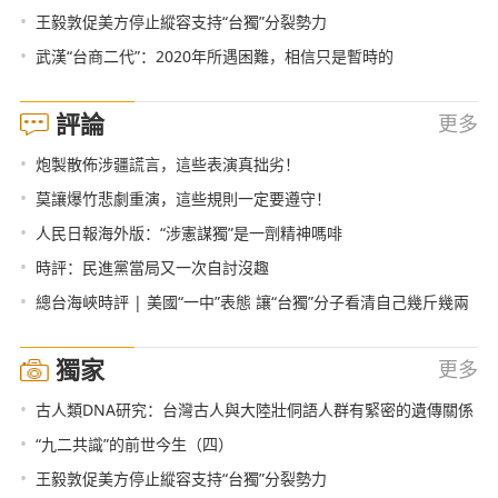
•
王毅敦促美方停止縱容支持“台獨”分裂勢力
•
武漢“台商二代”：2020年所遇困難，相信只是暫時的
評論
更多
•
炮製散佈涉疆謊言，這些表演真拙劣！
•
莫讓爆竹悲劇重演，這些規則一定要遵守！
•
人民日報海外版：“涉憲謀獨”是一劑精神嗎啡
•
時評：民進黨當局又一次自討沒趣
•
總台海峽時評 | 美國“一中”表態 讓“台獨”分子看清自己幾斤幾兩
獨家
更多
•
古人類DNA研究：台灣古人與大陸壯侗語人群有緊密的遺傳關係
•
“九二共識”的前世今生（四）
•
王毅敦促美方停止縱容支持“台獨”分裂勢力