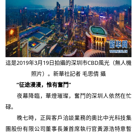
這是2019年3月19日拍攝的深圳市CBD風光（無人機
照片）。新華社記者 毛思倩 攝
“征途漫漫，惟有奮鬥”
夜幕降臨，華燈璀璨，奮鬥的深圳人依然在忙
碌。
晚七時，正與客戶洽談業務的奧比中光科技集
團股份有限公司董事長兼首席執行官黃源浩特意暫