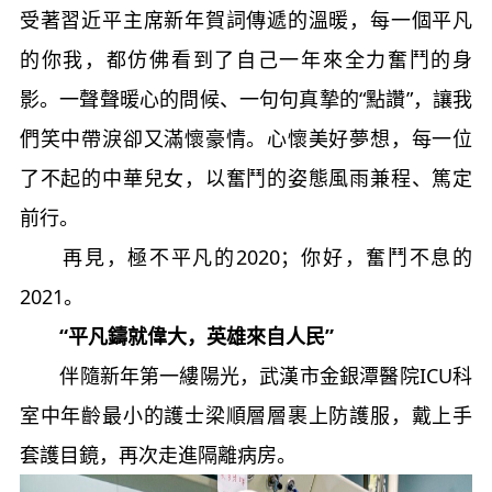
受著習近平主席新年賀詞傳遞的溫暖，每一個平凡
的你我，都仿佛看到了自己一年來全力奮鬥的身
影。一聲聲暖心的問候、一句句真摯的“點讚”，讓我
們笑中帶淚卻又滿懷豪情。心懷美好夢想，每一位
了不起的中華兒女，以奮鬥的姿態風雨兼程、篤定
前行。
再見，極不平凡的2020；你好，奮鬥不息的
2021。
“平凡鑄就偉大，英雄來自人民”
伴隨新年第一縷陽光，武漢市金銀潭醫院ICU科
室中年齡最小的護士梁順層層裹上防護服，戴上手
套護目鏡，再次走進隔離病房。