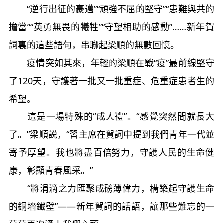
“逆行出征的豪邁”“頑強不屈的堅守”“患難與共的
擔當”“英勇無畏的犧牲”“守望相助的感動”……新年賀
詞裏的這些語句，串聯起梁順的無數回憶。
疫情突如其來，年輕的梁順在戰“疫”最前線堅守
了120天，守護著一批又一批重症、危重症患者生的
希望。
這是一場特殊的“成人禮”。“感覺突然間就長大
了。”梁順説，“習主席在賀詞中提到我們青年一代並
寄予厚望。我也將盡百倍努力，守護人民的生命健
康，彰顯青春風采。”
“將涓滴之力匯聚成磅薄偉力，構築起守護生命
的銅墻鐵壁”——新年賀詞的話語，讓那些難忘的一