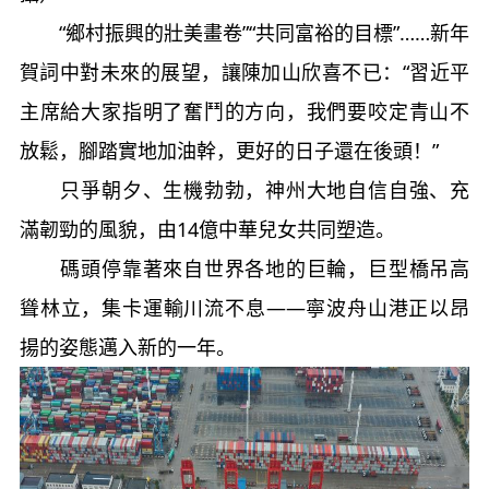
“鄉村振興的壯美畫卷”“共同富裕的目標”……新年
賀詞中對未來的展望，讓陳加山欣喜不已：“習近平
主席給大家指明了奮鬥的方向，我們要咬定青山不
放鬆，腳踏實地加油幹，更好的日子還在後頭！”
只爭朝夕、生機勃勃，神州大地自信自強、充
滿韌勁的風貌，由14億中華兒女共同塑造。
碼頭停靠著來自世界各地的巨輪，巨型橋吊高
聳林立，集卡運輸川流不息——寧波舟山港正以昂
揚的姿態邁入新的一年。