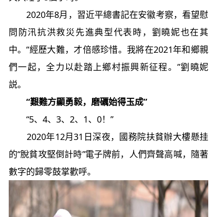
2020年8月，習近平總書記在安徽考察，看望慰
問防汛抗洪救災先進典型代表時，劉曉妮也在其
中。“經歷大難，才倍感珍惜。我將在2021年和鄉親
們一起，全力以赴踏上鄉村振興新征程。”劉曉妮
説。
“艱難方顯勇毅，磨礪始得玉成”
“5、4、3、2、1、0！”
2020年12月31日深夜，國務院扶貧辦大樓懸挂
的“脫貧攻堅倒計時”電子牌前，人們齊聲高喊，隨著
數字的歸零鼓掌歡呼。