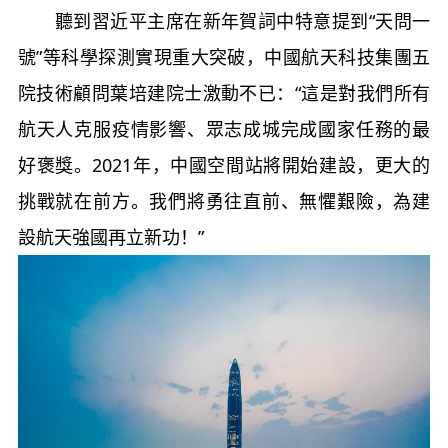
聽到習近平主席在新年賀詞中特意提到“天問一
號”等科學探測實現重大突破，中國航天科技集團五
院技術顧問葉培建院士激動不已：“這是對我們所有
航天人克服疫情影響、眾志成城完成國家任務的最
好褒獎。2021年，中國空間站將開始建設，更大的
挑戰就在前方。我們將勇往直前、無懼艱險，為建
設航天強國再立新功！”