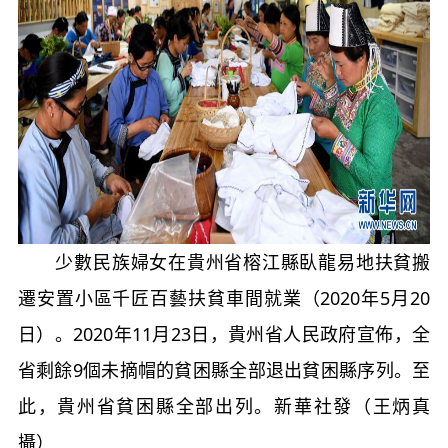
少數民族婦女在貴州省榕江縣臥龍易地扶貧搬
遷安置小區千匠百藝扶貧車間就業（2020年5月20
日）。2020年11月23日，貴州省人民政府宣佈，全
省剩餘9個未摘帽的貧困縣全部退出貧困縣序列。至
此，貴州省貧困縣全部出列。新華社發（王炳真
攝）