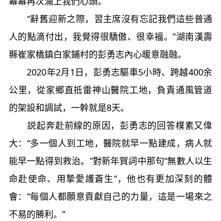
幕幕再次涌上我們心頭。
“辭舊迎新之際，習主席沒有忘記我們這些普通
人的點滴付出，我覺得很驕傲、很幸福。”湖南漢壽
縣崔家橋鎮白家鋪村的彭勇志內心暖意融融。
2020年2月1日，彭勇志驅車5小時、跨越400余
公里，從家鄉直抵雷神山醫院工地，負責通風管道
的架設和調試，一幹就是8天。
説起奔赴前線的原因，彭勇志的回答樸素又偉
大：“多一個人到工地，醫院就早一點建成，病人就
能早一點得到救治。”對新年賀詞中那句“無數人以生
命赴使命、用摯愛護蒼生”，他也有更加深刻的體
會：“每個人都願意貢獻自己的力量，這是一場來之
不易的勝利。”