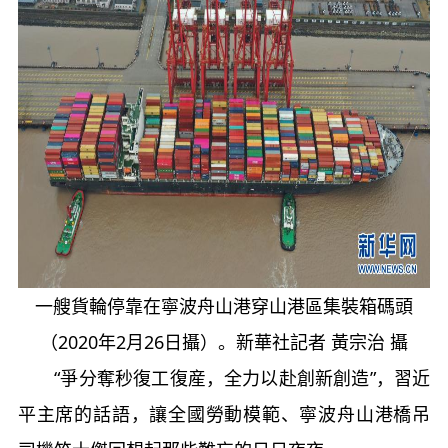
一艘貨輪停靠在寧波舟山港穿山港區集裝箱碼頭
（2020年2月26日攝）。新華社記者 黃宗治 攝
“爭分奪秒復工復産，全力以赴創新創造”，習近
平主席的話語，讓全國勞動模範、寧波舟山港橋吊