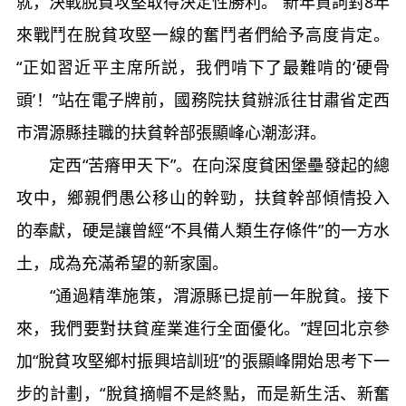
就，決戰脫貧攻堅取得決定性勝利。”新年賀詞對8年
來戰鬥在脫貧攻堅一線的奮鬥者們給予高度肯定。
“正如習近平主席所説，我們啃下了最難啃的‘硬骨
頭’！”站在電子牌前，國務院扶貧辦派往甘肅省定西
市渭源縣挂職的扶貧幹部張顯峰心潮澎湃。
定西“苦瘠甲天下”。在向深度貧困堡壘發起的總
攻中，鄉親們愚公移山的幹勁，扶貧幹部傾情投入
的奉獻，硬是讓曾經“不具備人類生存條件”的一方水
土，成為充滿希望的新家園。
“通過精準施策，渭源縣已提前一年脫貧。接下
來，我們要對扶貧産業進行全面優化。”趕回北京參
加“脫貧攻堅鄉村振興培訓班”的張顯峰開始思考下一
步的計劃，“脫貧摘帽不是終點，而是新生活、新奮