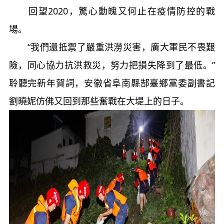
回望2020，驚心動魄又何止在疫情防控的戰
場。
“我們還抵禦了嚴重洪澇災害，廣大軍民不畏艱
險，同心協力抗洪救災，努力把損失降到了最低。”
聆聽完新年賀詞，安徽省阜南縣郜臺鄉黨委副書記
劉曉妮仿佛又回到那些奮戰在大堤上的日子。