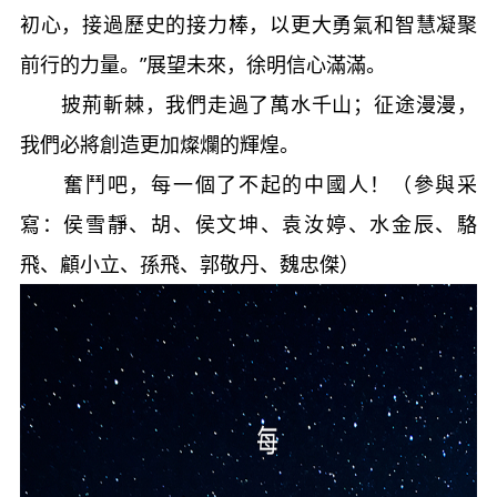
初心，接過歷史的接力棒，以更大勇氣和智慧凝聚
前行的力量。”展望未來，徐明信心滿滿。
披荊斬棘，我們走過了萬水千山；征途漫漫，
我們必將創造更加燦爛的輝煌。
奮鬥吧，每一個了不起的中國人！（參與采
寫：侯雪靜、胡、侯文坤、袁汝婷、水金辰、駱
飛、顧小立、孫飛、郭敬丹、魏忠傑）