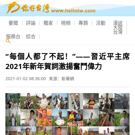
要聞
評論
獨家
視頻
專題
活動
漫説
大陸
台灣
服務台
綜合
“每個人都了不起！”——習近平主席
2021年新年賀詞激揚奮鬥偉力
2021-01-02 08:36:00
來源：新華網