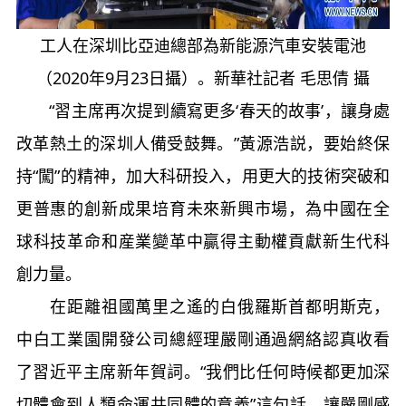
工人在深圳比亞迪總部為新能源汽車安裝電池
（2020年9月23日攝）。新華社記者 毛思倩 攝
“習主席再次提到續寫更多‘春天的故事’，讓身處
改革熱土的深圳人備受鼓舞。”黃源浩説，要始終保
持“闖”的精神，加大科研投入，用更大的技術突破和
更普惠的創新成果培育未來新興市場，為中國在全
球科技革命和産業變革中贏得主動權貢獻新生代科
創力量。
在距離祖國萬里之遙的白俄羅斯首都明斯克，
中白工業園開發公司總經理嚴剛通過網絡認真收看
了習近平主席新年賀詞。“我們比任何時候都更加深
切體會到人類命運共同體的意義”這句話，讓嚴剛感