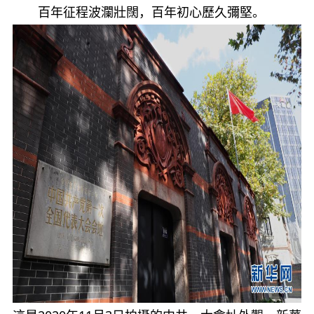
百年征程波瀾壯闊，百年初心歷久彌堅。