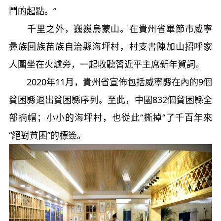
鬥的起點。”
千里之外，巍巍烏蒙山。在貴州省畢節市威寧
彝族回族苗族自治縣海坪村，村支書陳加山招呼家
人圍坐在火爐旁，一起收聽習近平主席新年賀詞。
2020年11月，貴州省宣佈包括威寧縣在內的9個
貧困縣退出貧困縣序列。至此，中國832個貧困縣全
部摘帽；小小的海坪村，也從此“撕掉”了千百年來
“絕對貧困”的標簽。