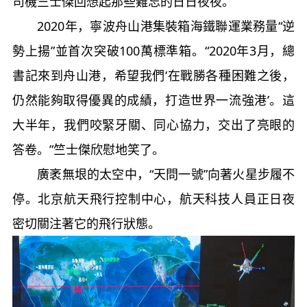
司機竺士傑回想起那些難忘的日日夜夜。
2020年，寧波舟山港集裝箱海鐵聯運業務量“逆
勢上揚”並首次突破100萬標準箱。“2020年3月，總
書記來到舟山港，希望我們‘在戰勝各種困難之後，
仍然能夠取得優異的成績，打造世界一流強港’。這
大半年，我們咬緊牙關、同心協力，交出了亮眼的
答卷。”竺士傑欣慰地笑了。
廣袤無垠的太空中，“天問一號”向著火星步履不
停。北京航天飛行控制中心，航天科技人員正日夜
密切關注著它的飛行狀態。