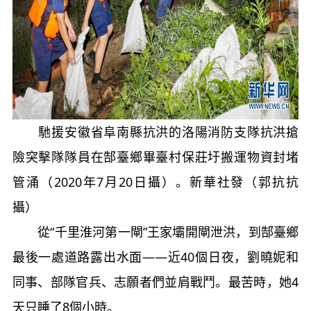
馳援安徽省阜南縣抗洪的洛陽消防支隊抗洪搶
險突擊隊隊員在郜臺鄉畢臺村保莊圩搬運物資封堵
管涌（2020年7月20日攝）。新華社發（郭抗抗
攝）
從“千里淮河第一閘”王家壩開閘泄洪，到郜臺鄉
最後一處道路露出水面——近40個日夜，劉曉妮和
同事、部隊官兵、志願者們並肩戰鬥。最苦時，她4
天只睡了8個小時。