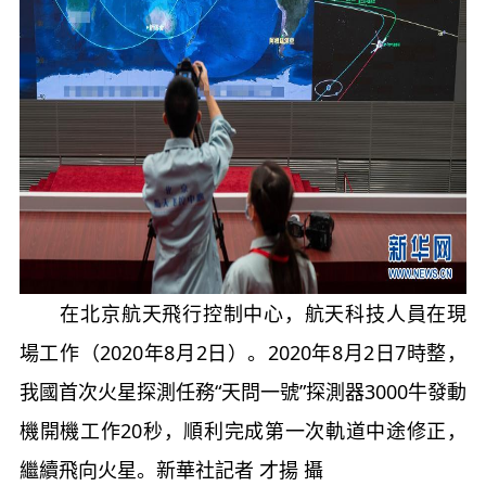
在北京航天飛行控制中心，航天科技人員在現
場工作（2020年8月2日）。2020年8月2日7時整，
我國首次火星探測任務“天問一號”探測器3000牛發動
機開機工作20秒，順利完成第一次軌道中途修正，
繼續飛向火星。新華社記者 才揚 攝