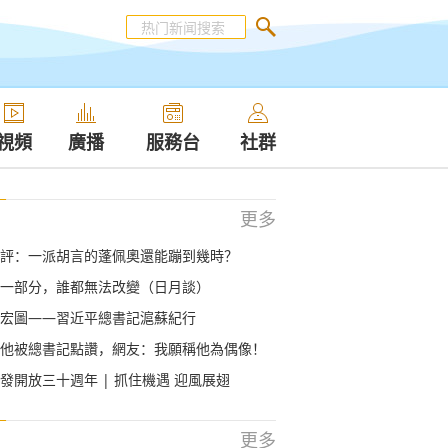
視頻
廣播
服務台
社群
更多
評：一派胡言的蓬佩奧還能蹦到幾時？
一部分，誰都無法改變（日月談）
宏圖——習近平總書記滬蘇紀行
他被總書記點讚，網友：我願稱他為偶像！
發開放三十週年 | 抓住機遇 迎風展翅
更多