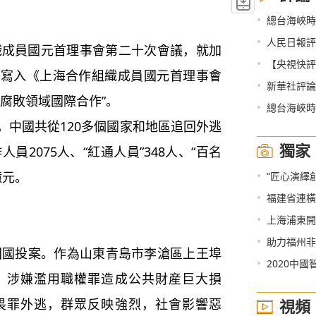
•
總台海峽時
•
人民日報評論員：在開放
織成員國元首理事會第二十次會議，就加
•
【央視快評
並寫入《上海合作組織成員國元首理事會
•
新華社評論員：為奪取
腐敗領域國際合作”。
•
總台海峽時
月，中國共從120多個國家和地區追回外逃
獨家
員2075人、“紅通人員”348人、“百名
•
億元。
“匠心演繹
•
福建省連橫文化研究院
•
上海浦東開
•
助力福州非
回國投案。作為山東青島市李滄區上王埠
•
2020中
，涉嫌濫用職權罪造成公共財産巨大損
畏罪外逃，群眾反映強烈，社會影響惡
視頻