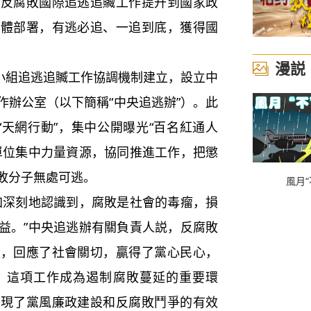
將反腐敗國際追逃追贓工作提升到國家政
總體部署，有逃必追、一追到底，獲得國
漫説
小組追逃追贓工作協調機制建立，設立中
作辦公室（以下簡稱“中央追逃辦”）。此
“天網行動”，集中公開曝光“百名紅通人
單位集中力量資源，協同推進工作，把懲
敗分子無處可逃。
風月“
深刻地認識到，腐敗是社會的毒瘤，損
益。”中央追逃辦有關負責人説，反腐敗
望，回應了社會關切，贏得了黨心民心，
，這項工作成為遏制腐敗蔓延的重要環
實現了黨風廉政建設和反腐敗鬥爭的有效