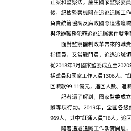
正案和監察法，産生國家監察委
後，紀檢監察機關在追逃追贓工
負責統籌協調反腐敗國際追逃追
與承辦職務犯罪追逃追贓案件雙重
面對監察體制改革帶來的職責新
指揮員，又當戰鬥員，追逃追贓
從2018年3月國家監委成立至202
括黨員和國家工作人員1306人、“紅
回贓款99.11億元，追回人數、
記者還了解到，國家監委成立後
贓專項行動。2019年，全國各
969人，其中“紅通人員”16人，追回
隨著追逃追贓工作紮實開展，反