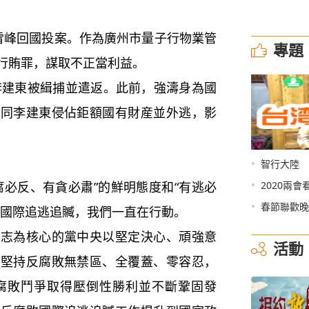
峰回國投案。作為廣州市量子行物業管
專題
行賄罪，謀取不正當利益。
李建東被緝捕並遣返。此前，強濤身為國
夥同李建東侵佔鉅額國有財産並外逃，影
•
智行大陸
•
必反、有貪必肅”的鮮明態度和“有逃必
2020兩會
•
春節聯歡晚
敗國際追逃追贓，我們一直在行動。
為核心的黨中央以堅定決心、頑強意
活動
，堅持反腐敗無禁區、全覆蓋、零容忍，
，反腐敗鬥爭取得壓倒性勝利並不斷鞏固發