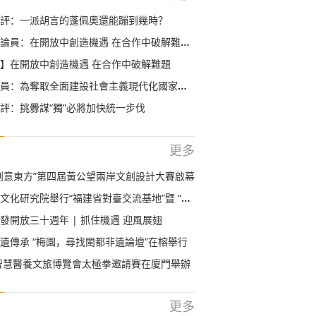
評：一派胡言的蓬佩奧還能蹦到幾時？
中創造機遇 在合作中破解難題 ——論習近平主席在第三屆中國國際進口博覽會開幕式上主旨演講
】在開放中創造機遇 在合作中破解難題
全面建設社會主義現代化國家新勝利而奮鬥——學習貫徹黨的十九屆五中全會精神
評：挑釁謀“獨”必將加快統一步伐
更多
創意東方”第四屆黃公望兩岸文創設計大賽啟幕
舉行“福建省對臺交流基地”暨 “兩岸關係和平發展協同創新中心教學實踐基地”揭牌儀式
發開放三十週年 | 抓住機遇 迎風展翅
遺傳承 “梅園，尋找閩都非遺論壇”在榕舉行
國智慧醫養文旅博覽會太極拳邀請賽在廈門舉辦
更多