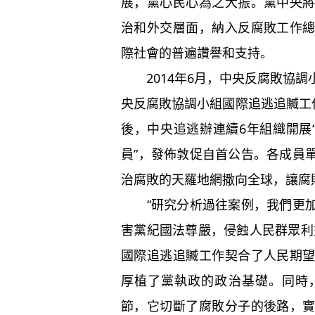
展，黨心民心為之大振。黨中央
治和外交層面，納入反腐敗工作
際社會的普遍讚譽和支持。
2014年6月，中央反腐敗協調
央反腐敗協調小組國際追逃追贓工
後，中央追逃辦連續6年組織開展
員”，發佈敦促自首公告。各成員
治腐敗的天羅地網撒向全球，讓腐
“研究分析過往案例，我們更加
害黨紀國法尊嚴，侵蝕人民群眾利
國際追逃追贓工作契合了人民期
厚植了黨執政的政治基礎。同時
節，它切斷了腐敗分子的後路，