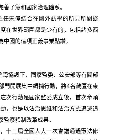
完善了黨和國家治理體系。
任宋偉結合在國外訪學的所見所聞談
力度在世界範圍都是少有的，包括諸多西
為中國的這項正義事業點讚。
統籌協調下，國家監委、公安部等有關部
部門開展集中緝捕行動，將4名藏匿在柬
。這次行動是國家監委成立後，首次牽頭
行動，也是以法治思維和法治方式追逃追
家監察體制改革成果。
十三屆全國人大一次會議通過憲法修