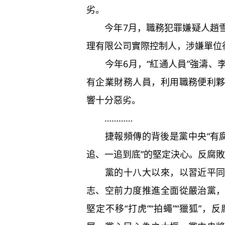
劣。
今年7月，職務犯罪嫌疑人趙雪
理有限公司實際控制人，涉嫌單位
今年6月，“紅通人員”強濤、
有企業財務人員，利用職務便利
響十分惡劣。
…………
捷報頻傳的背後是黨中央“有腐
追、一追到底”的堅定決心。反腐
黨的十八大以來，以習近平同志
志、空前力度推進全面從嚴治黨
堅定不移“打虎”“拍蠅”“獵狐”