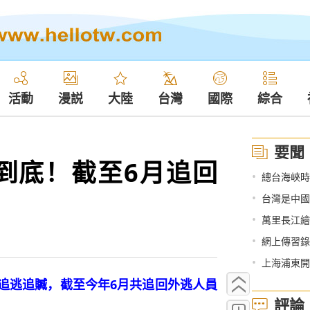
活動
漫説
大陸
台灣
國際
綜合
要聞
到底！截至6月追回
•
總台海峽時
•
台灣是中國
•
萬里長江繪
•
網上傳習錄
•
上海浦東開
逃追贓，截至今年6月共追回外逃人員
評論