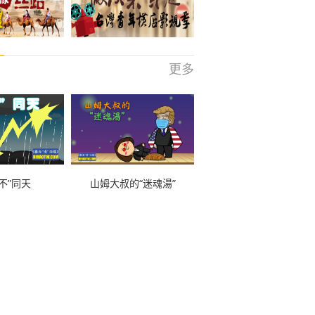
更多
不”同天
山姆大叔的“迷魂湯”