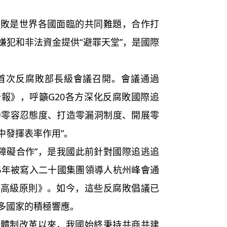
是世界各國面臨的共同難題，合作打
嫌犯和非法資金提供“避罪天堂”，是國際
首次反腐敗部長級會議召開。會議通過
報》，呼籲G20各方深化反腐敗國際追
秉持零容忍態度、打造零漏洞制度、開展零
中發揮表率作用”。
零障礙合作”，是我國此前針對國際追逃追
16年被寫入二十國集團領導人杭州峰會通
贓高級原則》。如今，這些反腐敗倡議已
多國家的積極響應。
制改革以來，我國始終秉持共商共建