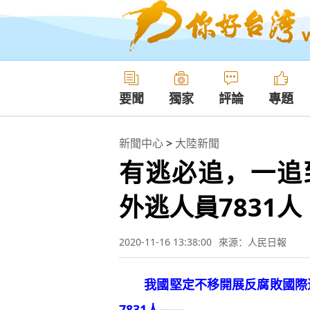
要聞
獨家
評論
專題
新聞中心
>
大陸新聞
有逃必追，一追
外逃人員7831人
2020-11-16 13:38:00
來源：人民日報
我國堅定不移開展反腐敗國際追
7831人——