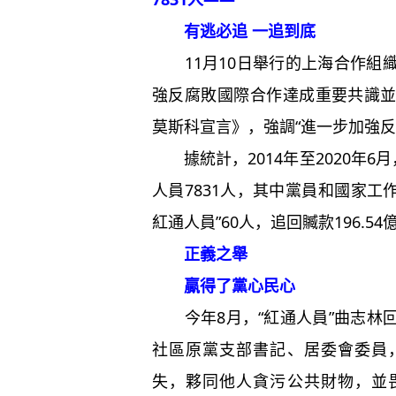
有逃必追 一追到底
11月10日舉行的上海合作組
強反腐敗國際合作達成重要共識
莫斯科宣言》，強調“進一步加強反
據統計，2014年至2020年6
人員7831人，其中黨員和國家工作人
紅通人員”60人，追回贓款196.54
正義之舉
贏得了黨心民心
今年8月，“紅通人員”曲志林
社區原黨支部書記、居委會委員
失，夥同他人貪污公共財物，並