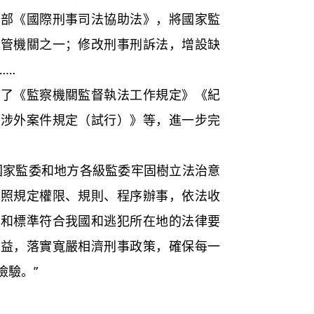
首部《國際刑事司法協助法》，將國家監
主管機關之一；修改刑事刑訴法，增設缺
……
《監察機關監督執法工作規定》《紀
等涉外案件規定（試行）》等，進一步完
家監委和地方各級監委牢固樹立法治意
按照規定權限、規則、程序辦事，依法收
件和標準符合我國和逃犯所在地的法律要
權益，落實寬嚴相濟刑事政策，確保每一
檢驗。”