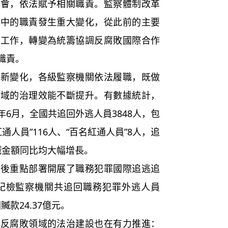
員會，依法賦予相關職責。監察體制改革
作中的職責發生重大變化，從此前的主要
贓工作，轉變為統籌協調反腐敗國際合作
職責。
變化，各級監察機關依法履職，既做
領域的治理效能不斷提升。有數據統計，
0年6月，全國共追回外逃人員3848人，包
通人員”116人、“百名紅通人員”8人，追
追贓金額同比均大幅增長。
重點部署開展了職務犯罪國際追逃追
級紀檢監察機關共追回職務犯罪外逃人員
贓款24.37億元。
腐敗領域的法治建設也在有力推進：