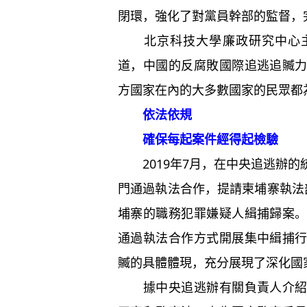
閉環，強化了對黨員幹部的監督，
北京科技大學廉政研究中心主
道，中國的反腐敗國際追逃追贓
方國家在內的大多數國家的民眾都
依法依規
確保每起案件經得起檢驗
2019年7月，在中央追逃辦的
門通過執法合作，提請柬埔寨執法
埔寨的職務犯罪嫌疑人緝捕歸案
通過執法合作方式開展集中緝捕
贓的具體體現，充分展現了深化國
據中央追逃辦有關負責人介紹，