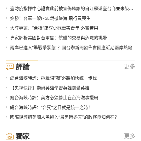
•
臺防疫指揮中心證實此前被宣佈確診的自江蘇返臺台商並未染疫 國台辦回應
•
突發！台軍一架F-5E戰機墜海 飛行員喪生
•
大陸專家：“台獨”錯誤史觀毒害青年 必嘗苦果
•
專家解析美國對台軍售：骯髒的交易與危險的挑釁
•
兩岸已進入“準戰爭狀態”？國台辦新聞發佈會回應近期兩岸熱點
評論
更多
•
總台海峽時評：挑釁謀“獨”必將加快統一步伐
•
【央視快評】崇尚英雄學習英雄關愛英雄
•
總台海峽時評：美方必須停止在台海滋事攪局
•
總台海峽時評：“台獨”之日就是統一之時！
•
國際銳評把美國人民拖入“最黑暗冬天”的政客良知何在？
獨家
更多