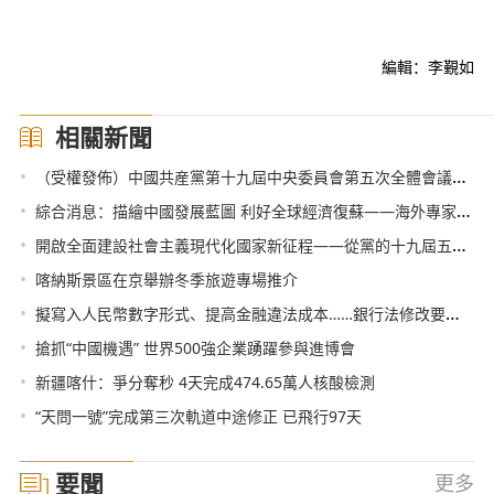
編輯：李覲如
相關新聞
•
（受權發佈）中國共産黨第十九屆中央委員會第五次全體會議公報
•
綜合消息：描繪中國發展藍圖 利好全球經濟復蘇——海外專家學者熱議中共中央關於制定“十四五”規劃和二三五年遠景目標的建議
•
開啟全面建設社會主義現代化國家新征程——從黨的十九屆五中全會看中國未來發展
•
喀納斯景區在京舉辦冬季旅遊專場推介
•
擬寫入人民幣數字形式、提高金融違法成本……銀行法修改要關注哪些？
•
搶抓“中國機遇” 世界500強企業踴躍參與進博會
•
新疆喀什：爭分奪秒 4天完成474.65萬人核酸檢測
•
“天問一號”完成第三次軌道中途修正 已飛行97天
要聞
更多