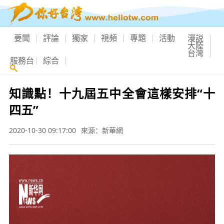
要聞
評論
獨家
視頻
專題
活動
漫説
大陸
台灣
服務台
綜合
知識點！十九屆五中全會這樣安排“十
四五”
2020-10-30 09:17:00
來源：新華網