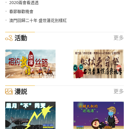
•
2020兩會看透透
•
春節聯歡晚會
•
澳門回歸二十年 盛世蓮花別樣紅
活動
更多
漫説
更多