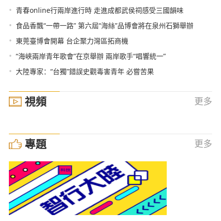
•
青春online行兩岸進行時 走進成都武侯祠感受三國韻味
•
食品香飄“一帶一路” 第六屆“海絲”品博會將在泉州石獅舉辦
•
東莞臺博會開幕 台企聚力灣區拓商機
•
“海峽兩岸青年歌會”在京舉辦 兩岸歌手“唱響統一”
•
大陸專家：“台獨”錯誤史觀毒害青年 必嘗苦果
視頻
更多
專題
更多