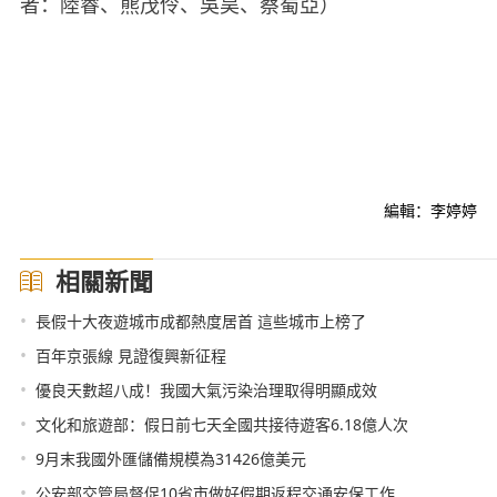
者：陸睿、熊茂伶、吳昊、蔡蜀亞）
編輯：李婷婷
相關新聞
•
長假十大夜遊城市成都熱度居首 這些城市上榜了
•
百年京張線 見證復興新征程
•
優良天數超八成！我國大氣污染治理取得明顯成效
•
文化和旅遊部：假日前七天全國共接待遊客6.18億人次
•
9月末我國外匯儲備規模為31426億美元
•
公安部交管局督促10省市做好假期返程交通安保工作