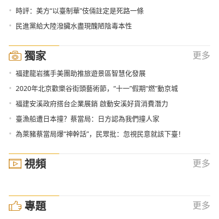
•
時評：美方“以臺制華”伎倆註定是死路一條
•
民進黨給大陸潑臟水盡現醜陋陰毒本性
獨家
更多
•
福建龍岩攜手美團助推旅遊景區智慧化發展
•
2020年北京歡樂谷街頭藝術節，“十一”假期“燃”動京城
•
福建安溪政府搭台企業展銷 啟動安溪好貨消費潛力
•
臺漁船遭日本撞？蔡當局：日方認為我們撞人家
•
為萊豬蔡當局爆“神幹話”，民眾批：忽視民意就該下臺！
視頻
更多
專題
更多