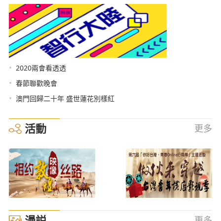
•
2020兩會看透透
•
春節聯歡晚會
•
澳門回歸二十年 盛世蓮花別樣紅
活動
更多
漫説
更多