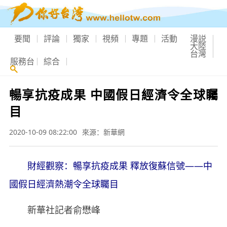
要聞
評論
獨家
視頻
專題
活動
漫説
大陸
台灣
服務台
綜合
暢享抗疫成果 中國假日經濟令全球矚
目
2020-10-09 08:22:00
來源：新華網
財經觀察：暢享抗疫成果 釋放復蘇信號——中
國假日經濟熱潮令全球矚目
新華社記者俞懋峰