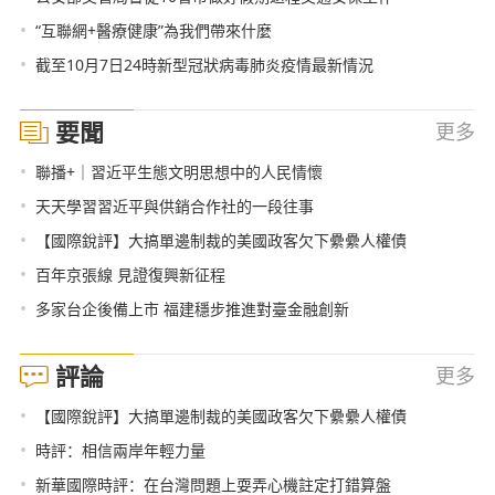
•
“互聯網+醫療健康”為我們帶來什麼
•
截至10月7日24時新型冠狀病毒肺炎疫情最新情況
要聞
更多
•
聯播+｜習近平生態文明思想中的人民情懷
•
天天學習習近平與供銷合作社的一段往事
•
【國際銳評】大搞單邊制裁的美國政客欠下纍纍人權債
•
百年京張線 見證復興新征程
•
多家台企後備上市 福建穩步推進對臺金融創新
評論
更多
•
【國際銳評】大搞單邊制裁的美國政客欠下纍纍人權債
•
時評：相信兩岸年輕力量
•
新華國際時評：在台灣問題上耍弄心機註定打錯算盤