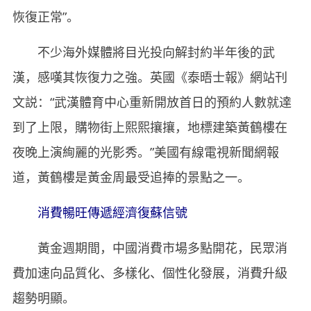
恢復正常”。
不少海外媒體將目光投向解封約半年後的武
漢，感嘆其恢復力之強。英國《泰晤士報》網站刊
文説：“武漢體育中心重新開放首日的預約人數就達
到了上限，購物街上熙熙攘攘，地標建築黃鶴樓在
夜晚上演絢麗的光影秀。”美國有線電視新聞網報
道，黃鶴樓是黃金周最受追捧的景點之一。
消費暢旺傳遞經濟復蘇信號
黃金週期間，中國消費市場多點開花，民眾消
費加速向品質化、多樣化、個性化發展，消費升級
趨勢明顯。