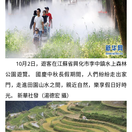
10月2日，遊客在江蘇省興化市李中鎮水上森林
公園遊覽。 國慶中秋長假期間，人們紛紛走出家
門，走進田園山水之間，親近自然，樂享假日好時
光。 新華社發（湯德宏 攝）