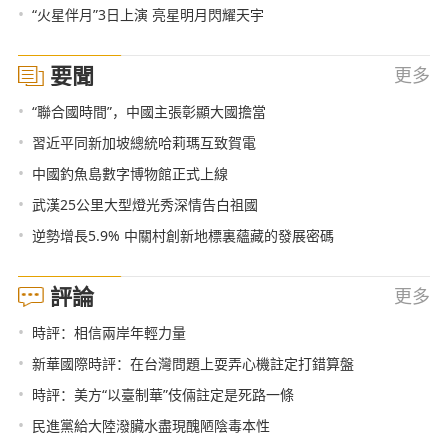
•
“火星伴月”3日上演 亮星明月閃耀天宇
要聞
更多
•
“聯合國時間”，中國主張彰顯大國擔當
•
習近平同新加坡總統哈莉瑪互致賀電
•
中國釣魚島數字博物館正式上線
•
武漢25公里大型燈光秀深情告白祖國
•
逆勢增長5.9% 中關村創新地標裏蘊藏的發展密碼
評論
更多
•
時評：相信兩岸年輕力量
•
新華國際時評：在台灣問題上耍弄心機註定打錯算盤
•
時評：美方“以臺制華”伎倆註定是死路一條
•
民進黨給大陸潑臟水盡現醜陋陰毒本性