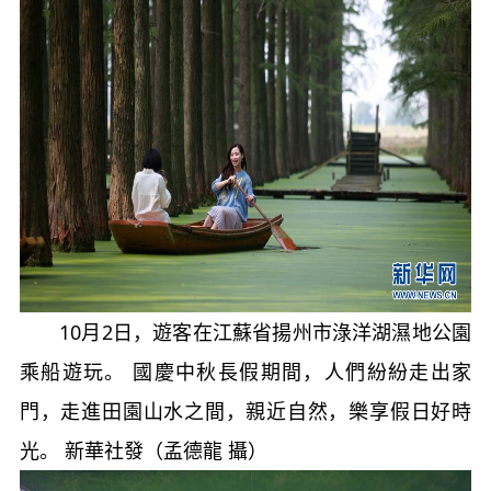
10月2日，遊客在江蘇省揚州市淥洋湖濕地公園
乘船遊玩。 國慶中秋長假期間，人們紛紛走出家
門，走進田園山水之間，親近自然，樂享假日好時
光。 新華社發（孟德龍 攝）