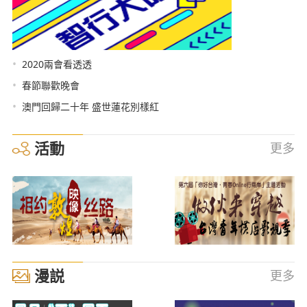
•
2020兩會看透透
•
春節聯歡晚會
•
澳門回歸二十年 盛世蓮花別樣紅
活動
更多
漫説
更多