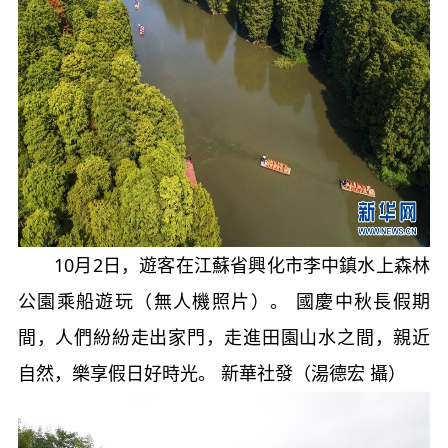
10月2日，遊客在江蘇省興化市李中鎮水上森林
公園乘船遊玩（無人機照片）。 國慶中秋長假期
間，人們紛紛走出家門，走進田園山水之間，親近
自然，樂享假日好時光。 新華社發（湯德宏 攝）