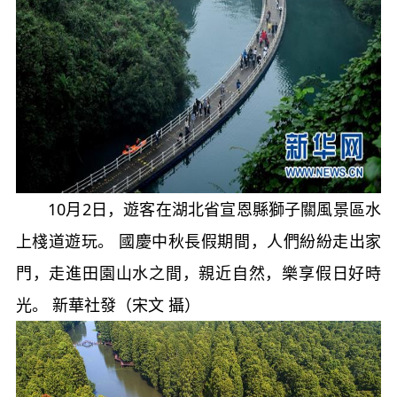
10月2日，遊客在湖北省宣恩縣獅子關風景區水
上棧道遊玩。 國慶中秋長假期間，人們紛紛走出家
門，走進田園山水之間，親近自然，樂享假日好時
光。 新華社發（宋文 攝）