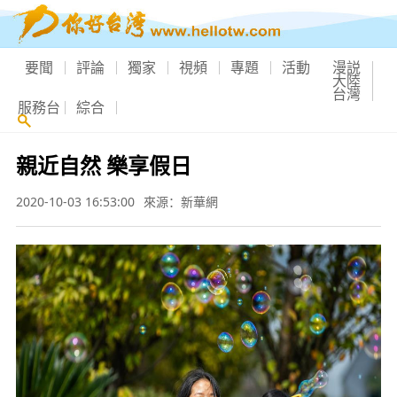
要聞
評論
獨家
視頻
專題
活動
漫説
大陸
台灣
服務台
綜合
親近自然 樂享假日
2020-10-03 16:53:00
來源：新華網