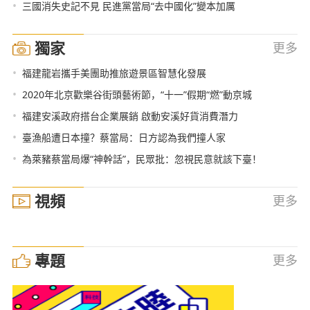
•
三國消失史記不見 民進黨當局“去中國化”變本加厲
獨家
更多
•
福建龍岩攜手美團助推旅遊景區智慧化發展
•
2020年北京歡樂谷街頭藝術節，“十一”假期“燃”動京城
•
福建安溪政府搭台企業展銷 啟動安溪好貨消費潛力
•
臺漁船遭日本撞？蔡當局：日方認為我們撞人家
•
為萊豬蔡當局爆“神幹話”，民眾批：忽視民意就該下臺！
視頻
更多
專題
更多