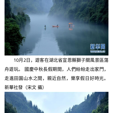
10月2日，遊客在湖北省宣恩縣獅子關風景區蕩
舟遊玩。 國慶中秋長假期間，人們紛紛走出家門，
走進田園山水之間，親近自然，樂享假日好時光。
新華社發（宋文 攝）