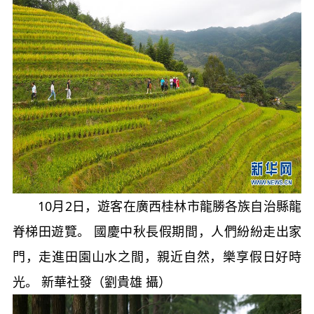
10月2日，遊客在廣西桂林市龍勝各族自治縣龍
脊梯田遊覽。 國慶中秋長假期間，人們紛紛走出家
門，走進田園山水之間，親近自然，樂享假日好時
光。 新華社發（劉貴雄 攝）