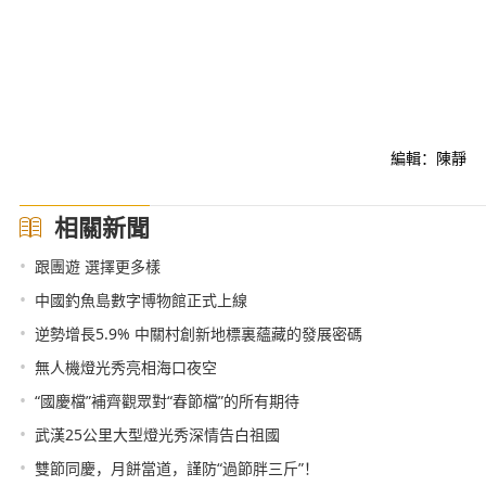
編輯：陳靜
相關新聞
•
跟團遊 選擇更多樣
•
中國釣魚島數字博物館正式上線
•
逆勢增長5.9% 中關村創新地標裏蘊藏的發展密碼
•
無人機燈光秀亮相海口夜空
•
“國慶檔”補齊觀眾對“春節檔”的所有期待
•
武漢25公里大型燈光秀深情告白祖國
•
雙節同慶，月餅當道，謹防“過節胖三斤”！