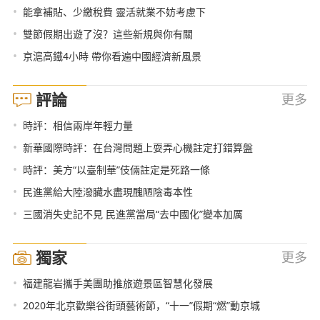
•
能拿補貼、少繳稅費 靈活就業不妨考慮下
•
雙節假期出遊了沒？這些新規與你有關
•
京滬高鐵4小時 帶你看遍中國經濟新風景
評論
更多
•
時評：相信兩岸年輕力量
•
新華國際時評：在台灣問題上耍弄心機註定打錯算盤
•
時評：美方“以臺制華”伎倆註定是死路一條
•
民進黨給大陸潑臟水盡現醜陋陰毒本性
•
三國消失史記不見 民進黨當局“去中國化”變本加厲
獨家
更多
•
福建龍岩攜手美團助推旅遊景區智慧化發展
•
2020年北京歡樂谷街頭藝術節，“十一”假期“燃”動京城