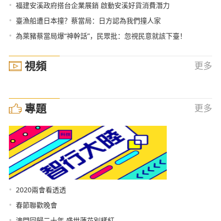
•
福建安溪政府搭台企業展銷 啟動安溪好貨消費潛力
•
臺漁船遭日本撞？蔡當局：日方認為我們撞人家
•
為萊豬蔡當局爆“神幹話”，民眾批：忽視民意就該下臺！
視頻
更多
專題
更多
•
2020兩會看透透
•
春節聯歡晚會
•
澳門回歸二十年 盛世蓮花別樣紅