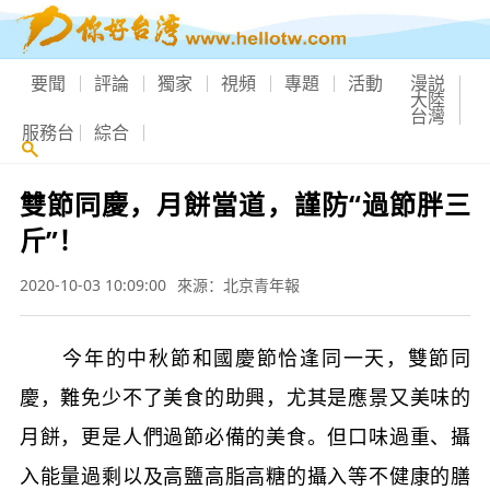
要聞
評論
獨家
視頻
專題
活動
漫説
大陸
台灣
服務台
綜合
雙節同慶，月餅當道，謹防“過節胖三
斤”！
2020-10-03 10:09:00
來源：北京青年報
今年的中秋節和國慶節恰逢同一天，雙節同
慶，難免少不了美食的助興，尤其是應景又美味的
月餅，更是人們過節必備的美食。但口味過重、攝
入能量過剩以及高鹽高脂高糖的攝入等不健康的膳