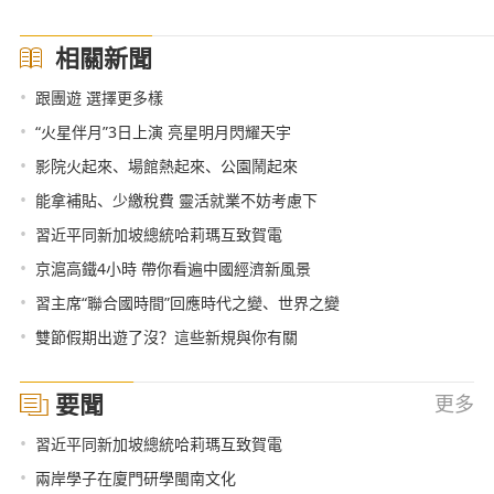
相關新聞
•
跟團遊 選擇更多樣
•
“火星伴月”3日上演 亮星明月閃耀天宇
•
影院火起來、場館熱起來、公園鬧起來
•
能拿補貼、少繳稅費 靈活就業不妨考慮下
•
習近平同新加坡總統哈莉瑪互致賀電
•
京滬高鐵4小時 帶你看遍中國經濟新風景
•
習主席“聯合國時間”回應時代之變、世界之變
•
雙節假期出遊了沒？這些新規與你有關
要聞
更多
•
習近平同新加坡總統哈莉瑪互致賀電
•
兩岸學子在廈門研學閩南文化