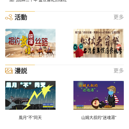
活動
更多
漫説
更多
風月“不”同天
山姆大叔的“迷魂湯”