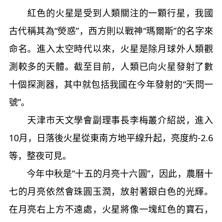
紅色的火星是受到人類關注的一顆行星，我國
古代稱其為“熒惑”，西方則以戰神“瑪爾斯”的名字來
命名。進入太空時代以來，火星是除月球外人類觀
測較多的天體。截至目前，人類已向火星發射了數
十個探測器，其中就包括我國在今年發射的“天問一
號”。
天津市天文學會副理事長李梅叢介紹説，進入
10月，日落後火星從東南方地平線升起，亮度約-2.6
等，整夜可見。
今年中秋是“十五的月亮十六圓”，因此，農曆十
七的月亮依然會珠圓玉潤，放射著銀白色的光輝。
在月亮右上方不遠處，火星將像一塊紅色的寶石，