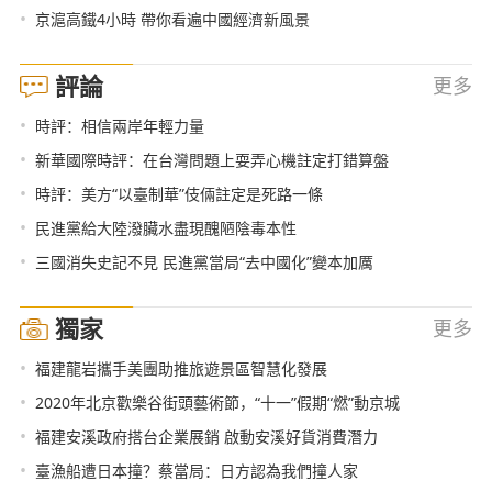
•
京滬高鐵4小時 帶你看遍中國經濟新風景
評論
更多
•
時評：相信兩岸年輕力量
•
新華國際時評：在台灣問題上耍弄心機註定打錯算盤
•
時評：美方“以臺制華”伎倆註定是死路一條
•
民進黨給大陸潑臟水盡現醜陋陰毒本性
•
三國消失史記不見 民進黨當局“去中國化”變本加厲
獨家
更多
•
福建龍岩攜手美團助推旅遊景區智慧化發展
•
2020年北京歡樂谷街頭藝術節，“十一”假期“燃”動京城
•
福建安溪政府搭台企業展銷 啟動安溪好貨消費潛力
•
臺漁船遭日本撞？蔡當局：日方認為我們撞人家