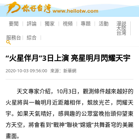
要聞
評論
獨家
視頻
專題
活動
漫説
大陸
台灣
服務台
綜合
“火星伴月”3日上演 亮星明月閃耀天宇
2020-10-03 09:56:00
來源：新華網
天文專家介紹，10月3日，觀測條件越來越好的
火星將與一輪明月近距離相伴，競放光芒，閃耀天
宇。如果天氣晴好，感興趣的公眾當晚抬頭仰望東
方天空，將會看到“戰神”聯袂“嫦娥”共舞蒼穹的美麗
畫面。