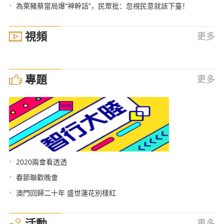
•
為萊豬蔡當局爆“神幹話”，民眾批：忽視民意就該下臺！
視頻
更多
專題
更多
•
2020兩會看透透
•
春節聯歡晚會
•
澳門回歸二十年 盛世蓮花別樣紅
活動
更多