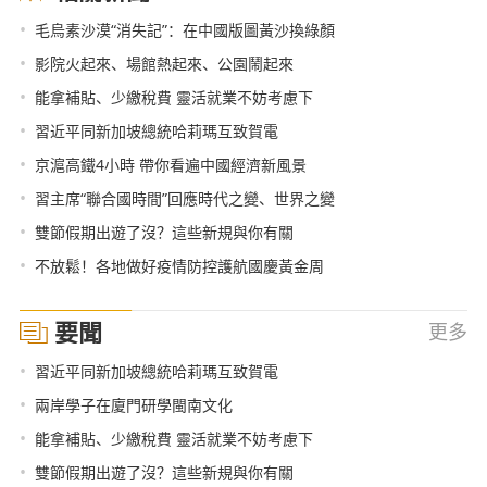
•
毛烏素沙漠“消失記”：在中國版圖黃沙換綠顏
•
影院火起來、場館熱起來、公園鬧起來
•
能拿補貼、少繳稅費 靈活就業不妨考慮下
•
習近平同新加坡總統哈莉瑪互致賀電
•
京滬高鐵4小時 帶你看遍中國經濟新風景
•
習主席“聯合國時間”回應時代之變、世界之變
•
雙節假期出遊了沒？這些新規與你有關
•
不放鬆！各地做好疫情防控護航國慶黃金周
要聞
更多
•
習近平同新加坡總統哈莉瑪互致賀電
•
兩岸學子在廈門研學閩南文化
•
能拿補貼、少繳稅費 靈活就業不妨考慮下
•
雙節假期出遊了沒？這些新規與你有關