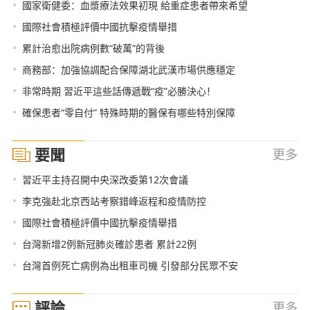
•
國家衛健委：血漿療法效果初現 給重症患者帶來希望
•
國際社會積極評價中國抗擊疫情舉措
•
累計治愈出院病例數“破萬”的背後
•
商務部：加強協調配合保障湖北武漢市場供應穩定
•
非常時期 習近平這些話傳遞戰“疫”必勝決心！
•
確保患者“零自付” 特殊時期的醫保有哪些特別保障
要聞
更多
•
習近平主持召開中央深改委第12次會議
•
李克強赴北京西站考察錯峰返程和疫情防控
•
國際社會積極評價中國抗擊疫情舉措
•
台灣新增2例新冠肺炎確診患者 累計22例
•
台灣首例死亡病例為出租車司機 引發部分民眾不安
評論
更多