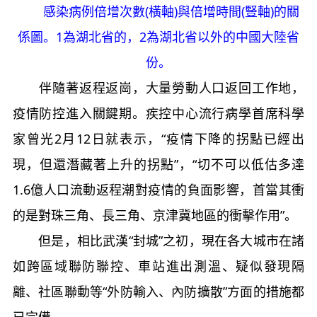
感染病例倍增次數(橫軸)與倍增時間(豎軸)的關
係圖。1為湖北省的，2為湖北省以外的中國大陸省
份。
伴隨著返程返崗，大量勞動人口返回工作地，
疫情防控進入關鍵期。疾控中心流行病學首席科學
家曾光2月12日就表示，“疫情下降的拐點已經出
現，但還潛藏著上升的拐點”，“切不可以低估多達
1.6億人口流動返程潮對疫情的負面影響，首當其衝
的是對珠三角、長三角、京津冀地區的衝擊作用”。
但是，相比武漢“封城”之初，現在各大城市在諸
如跨區域聯防聯控、車站進出測溫、疑似發現隔
離、社區聯動等“外防輸入、內防擴散”方面的措施都
已完備。