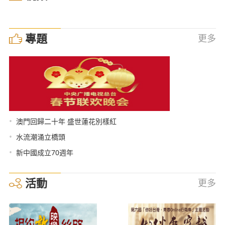
專題
更多
•
澳門回歸二十年 盛世蓮花別樣紅
•
水流潮涌立橋頭
•
新中國成立70週年
活動
更多