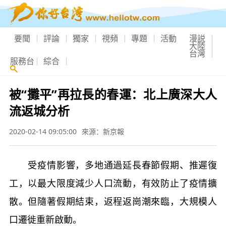
要聞
評論
獨家
視頻
專題
活動
漫説
大陸
台灣
服務台
綜合
被“攤平”再拉長的春運：北上廣深大人
流返城分析
2020-02-14 09:05:00
來源：新京報
受疫情影響，多地通過延長春節假期、推遲復
工，以最大限度減少人口流動，有效防止了疫情擴
散。但隨著假期結束，返程返崗潮來臨，大規模人
口遷徙重新啟動。