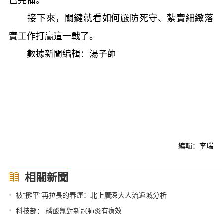
接下來，關鍵就看如何嚴防死守、紮實細緻落
實工作打贏這一戰了。
數據新聞編輯：湯子帥
編輯：李瑞
相關新聞
•
被“攤平”再拉長的春運：北上廣深大人流返城分析
•
科技部： 磷酸氯對新冠肺炎有療效