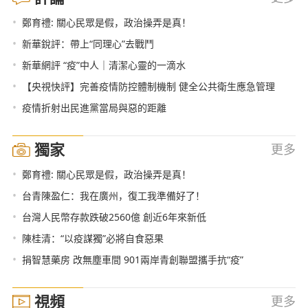
•
鄭育禮: 關心民眾是假，政治操弄是真！
•
新華銳評：帶上“同理心”去戰鬥
•
新華網評 “疫”中人｜清潔心靈的一滴水
•
【央視快評】完善疫情防控體制機制 健全公共衛生應急管理
•
疫情折射出民進黨當局與惡的距離
獨家
更多
•
鄭育禮: 關心民眾是假，政治操弄是真！
•
台青陳盈仁：我在廣州，復工我準備好了！
•
台灣人民幣存款跌破2560億 創近6年來新低
•
陳桂清：“以疫謀獨”必將自食惡果
•
捐智慧藥房 改無塵車間 901兩岸青創聯盟攜手抗“疫”
視頻
更多