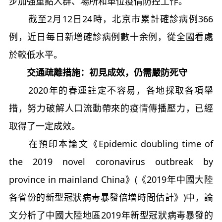
步加強重點人群、場所和單位疫情防控工作。
截至2月12日24時，北京市累計確診病例366
例，近日每日新增確診病例數十余例，從全國看處
於較低水平。
交通疏離措施：初見成效，仍需嚴防死守
2020年的春運註定不容易，各地採取各項舉
措，努力破解人口流動帶來的疫情傳播壓力，已經
取得了一定成效。
在預印本論文《Epidemic doubling time of
the 2019 novel coronavirus outbreak by
province in mainland China》(《2019年中國大陸
各省份的新型冠狀病毒暴發倍增時間估計》)中，論
文分析了中國大陸地區2019年新型冠狀病毒暴發的