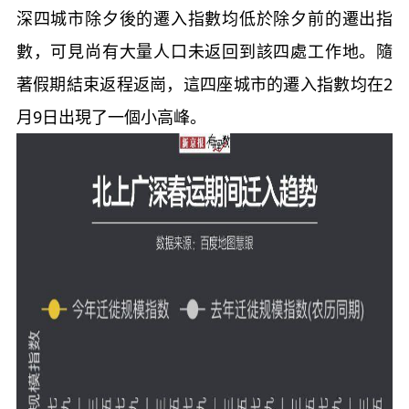
深四城市除夕後的遷入指數均低於除夕前的遷出指
數，可見尚有大量人口未返回到該四處工作地。隨
著假期結束返程返崗，這四座城市的遷入指數均在2
月9日出現了一個小高峰。