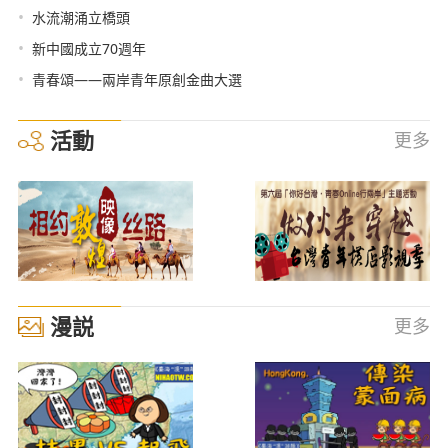
•
水流潮涌立橋頭
•
新中國成立70週年
•
青春頌——兩岸青年原創金曲大選
活動
更多
漫説
更多