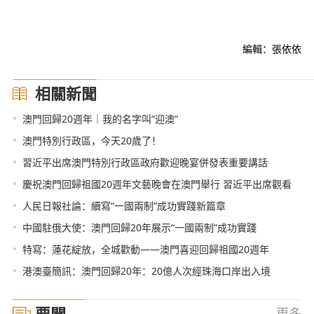
編輯：張依依
相關新聞
•
澳門回歸20週年｜我的名字叫“迎澳”
•
澳門特別行政區，今天20歲了！
•
習近平出席澳門特別行政區政府歡迎晚宴併發表重要講話
•
慶祝澳門回歸祖國20週年文藝晚會在澳門舉行 習近平出席觀看
•
人民日報社論：續寫“一國兩制”成功實踐新篇章
•
中國駐俄大使：澳門回歸20年展示“一國兩制”成功實踐
•
特寫：蓮花綻放，全城歡動——澳門喜迎回歸祖國20週年
•
港澳臺簡訊：澳門回歸20年：20億人次經珠海口岸出入境
要聞
更多