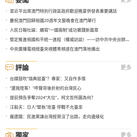
•
習近平出席澳門特別行政區政府歡迎晚宴併發表重要講話
•
慶祝澳門回歸祖國20週年文藝晚會在澳門舉行
•
人民日報社論：續寫“一國兩制”成功實踐新篇章
•
堅定推進祖國和平統一進程（權威訪談）——訪中共中央台辦、國務院台辦主任劉結一
•
中央廣播電視總臺央視體育頻道在澳門落地播出
評論
更多
•
台媒鼓吹“瑞典挺臺”？專家：又自作多情
•
“還我陸客！”呼聲背後折射的台灣民心
•
提前預告爭奪2024“大位”，柯文哲所圖為何？
•
汪毅夫：日人“堅執”攻臺 停戰不允臺澎
•
龐建國：民進黨讓台灣經貿沒了出路，走向邊緣化
獨家
更多