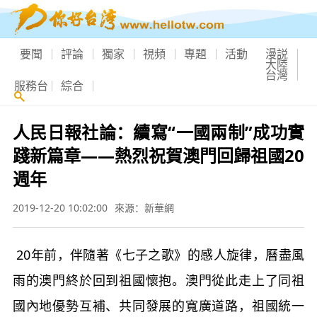
要聞
評論
獨家
視頻
專題
活動
漫説
大陸
台灣
服務台
綜合
人民日報社論：續寫“一國兩制”成功實
踐新篇章——熱烈祝賀澳門回歸祖國20
週年
2019-12-20 10:02:00
來源：新華網
20年前，伴隨著《七子之歌》的感人旋律，曆盡風
雨的澳門終於回到祖國懷抱。澳門從此走上了同祖
國內地優勢互補、共同發展的寬廣道路，祖國統一