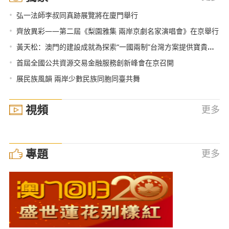
•
弘一法師李叔同真跡展覽將在廈門舉行
•
齊放異彩——第二屆《梨園雅集 兩岸京劇名家演唱會》在京舉行
•
黃天松：澳門的建設成就為探索“一國兩制”台灣方案提供寶貴經驗
•
首屆全國公共資源交易金融服務創新峰會在京召開
•
展民族風韻 兩岸少數民族同胞同臺共舞
視頻
更多
專題
更多