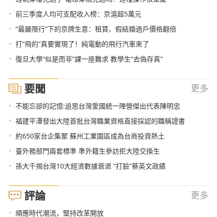
•
前三季度人均可支配收入榜：京滬超5萬元
•
“最嚴限行”下的京牌生意：租賃、假結婚過戶價格翻倍
•
打“飛的”真要實現了！純電動的飛行汽車來了
•
復旦大學“似是而非”課一座難求 教學生“去偽存真”
要聞
更多
•
不能忘卻的記憶:追思台灣愛國統一陣營傑出代表陳明忠
•
福建平潭發出大陸首批台灣職業資格直接採認的職稱證書
•
約650家台企集聚 蘇州工業園區成為台商投資熱土
•
臺外務部門兩套標準 準外籍生參訪拒大陸交換生
•
孫大千揭台灣10大經濟數據衰退 “打臉”蔡英文政績
評論
更多
•
順應時代潮流，堅持改革開放