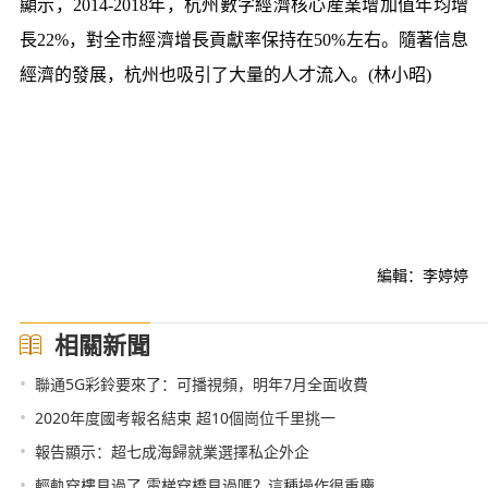
顯示，2014-2018年，杭州數字經濟核心産業增加值年均增
長22%，對全市經濟增長貢獻率保持在50%左右。隨著信息
經濟的發展，杭州也吸引了大量的人才流入。(林小昭)
編輯：李婷婷
相關新聞
•
聯通5G彩鈴要來了：可播視頻，明年7月全面收費
•
2020年度國考報名結束 超10個崗位千里挑一
•
報告顯示：超七成海歸就業選擇私企外企
•
輕軌穿樓見過了 電梯穿橋見過嗎？這種操作很重慶