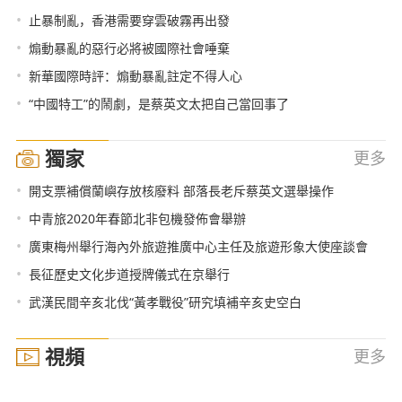
•
止暴制亂，香港需要穿雲破霧再出發
•
煽動暴亂的惡行必將被國際社會唾棄
•
新華國際時評：煽動暴亂註定不得人心
•
“中國特工”的鬧劇，是蔡英文太把自己當回事了
獨家
更多
•
開支票補償蘭嶼存放核廢料 部落長老斥蔡英文選舉操作
•
中青旅2020年春節北非包機發佈會舉辦
•
廣東梅州舉行海內外旅遊推廣中心主任及旅遊形象大使座談會
•
長征歷史文化步道授牌儀式在京舉行
•
武漢民間辛亥北伐“黃孝戰役”研究填補辛亥史空白
視頻
更多