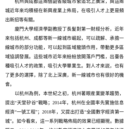
杭州與成都這兩個副省級城市緊追北上廣深，與這兩
城近年來均積極在新興産業上佈局，在吸引人才上更是頻
出新招等有關。
廈門大學經濟學副教授丁長髮對第一財經分析，近年
來包括杭州、成都等新一線城市崛起，可以疏解、承擔一
線城市的部分功能，可以起到區域龍頭作用，帶動更多區
域協調發展。這些城市近年來紛紛放開落戶門檻，出臺各
種吸引人才的政策，吸引大學畢業生。對人才來説，也有
了更多的選擇，除了北上深廣，新一線城市也有很好的機
會。
以杭州為例，本世紀之初，杭州著眼産業變革趨勢，
提出“天堂矽谷”戰略；2014年，杭州在全國率先實施信息
經濟“一號工程”；2018年，又提出打造“全國數字經濟第一
城”。如今看來，這一系列戰略佈局的效果已經顯現。數據