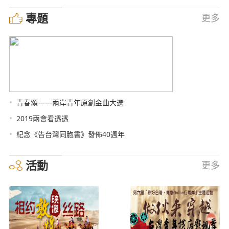
專題
更多
•
青春頌——兩岸青年原創金曲大選
•
2019兩會看透透
•
紀念《告台灣同胞書》發佈40週年
活動
更多