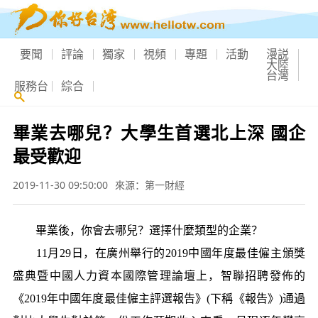
要聞
評論
獨家
視頻
專題
活動
漫説
大陸
台灣
服務台
綜合
畢業去哪兒？大學生首選北上深 國企
最受歡迎
2019-11-30 09:50:00
來源：第一財經
畢業後，你會去哪兒？選擇什麼類型的企業？
11月29日，在廣州舉行的2019中國年度最佳僱主頒獎
盛典暨中國人力資本國際管理論壇上，智聯招聘發佈的
《2019年中國年度最佳僱主評選報告》(下稱《報告》)通過