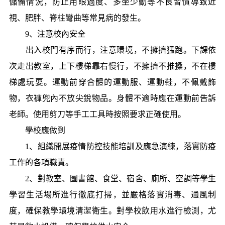
儲備情況，防止用眼過度、多坐少動等不良習慣導致近
視、肥胖、脊柱彎曲等常見病的發生。
9、注意校內安全
出入校門有序而行，注意環境，不擁擠猛跑。下課依
次走出教室，上下樓梯靠右慢行，不擁擠不推搡，不在樓
梯處玩耍。運動前穿合體的運動服、運動鞋，不佩戴飾
物，衣褲兜內不放尖銳物品。身體不適時應在運動前告訴
老師。使用剪刀等手工工具時按照要求正確使用。
學校應做到
1、組織開展疫情防控技能培訓及應急演練，落實防疫
工作的各項職責。
2、對教室、圖書館、食堂、宿舍、廁所、空調等學生
學習生活場所進行徹底打掃，並嚴格落實消毒、通風制
度，確保教學環境清潔衛生。對學校飲用水進行檢測，尤