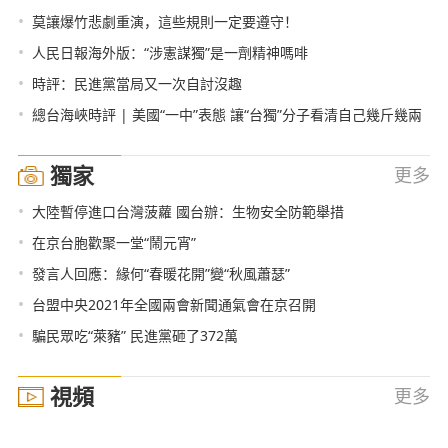
•
莫讓爆竹悲劇重演，這些規則一定要遵守！
•
人民日報海外版：“涉憲謀獨”是一劑精神嗎啡
•
時評：民進黨當局又一次自討沒趣
•
總台海峽時評 | 美國“一中”表態 讓“台獨”分子看清自己幾斤幾兩
獨家
更多
•
大陸暫停進口台灣菠蘿 國台辦：生物安全防範舉措
•
在京台胞歡聚一堂“鬧元宵”
•
發言人回應：緣何“春暖花開”變“秋風蕭瑟”
•
台盟中央2021年全國兩會新聞通氣會在京召開
•
騙民眾吃“萊豬” 民進黨砸了372萬
視頻
更多