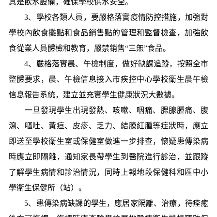
其是飲水設備，確保學校供水安全。
3、學校各類人員，要嚴格落實疫情防控措施，加強對
學校內飲食攤點和食品銷售點的管理和監督檢查，加強飲
食從業人員體檢和教育，嚴禁銷售“三無”食品。
4、嚴格落實晨、午檢制度，做好缺課追蹤，按照全市
整體要求，晨、午檢信息接入市疾控中心學校衛生晨午檢
信息報告系統，建立並充實學生健康狀況大數據。
一旦發現學生出現發熱、咳嗽、咽痛、腮腺腫痛、腹
瀉、嘔吐、黃疸、皮疹、乏力、結膜紅腫等症狀時，應立
即送至學校衛生室或保健室做進一步排查，懷疑患傳染病
時應立即隔離，通知家長帶學生到醫院進行診治，並跟蹤
了解學生病情和診治情況，同時上報地段保健科和區中小
學衛生保健所（站）。
5、患傳染病缺課的學生，應居家隔離、治療，待痊癒