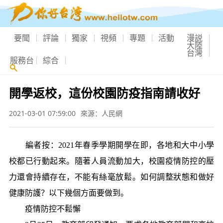
要聞
評論
獨家
視頻
專題
活動
漫説
大陸
台灣
服務台
綜合
開學返校，這份校園防疫指南請收好
2021-03-01 07:59:00
來源：人民網
編者按：2021年春季學期開學在即，各地和大中小學
校都已行動起來。隨著人員流動加大，校園疫情防控的壓
力還會持續存在，不能有絲毫放鬆。如何調整狀態和做好
健康防護？以下幾個方面要做到。
疫情防控不鬆懈