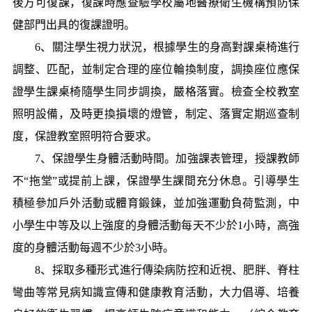
後方可復課，復課時應查驗學校屬地醫療衛生機構預防保
健部門出具的復課證明。
6、關注學生視力狀況，根據學生的身高對課桌椅進行
調整、匹配，並制定合理的座位輪換制度，調換座位應保
證學生課桌椅隨學生同步調換，嚴格落實。檢查全校教室
照明設備，及時更換損壞的燈管，制定、落實定期巡查制
度，保證教室照明符合要求。
7、保證學生身體活動時間。加強課表管理，授課教師
不“拖堂”或提前上課，保證學生課間充分休息。引導學生
積極參加戶外活動或體育鍛鍊，並加強運動負荷監測，中
小學生中等及以上強度的身體活動每天不少於1小時，高強
度的身體活動每週不少於3小時。
8、採取多種形式進行傳染病防控和近視、肥胖、脊柱
彎曲等常見病知識宣傳和健康教育活動，大力倡導、培養