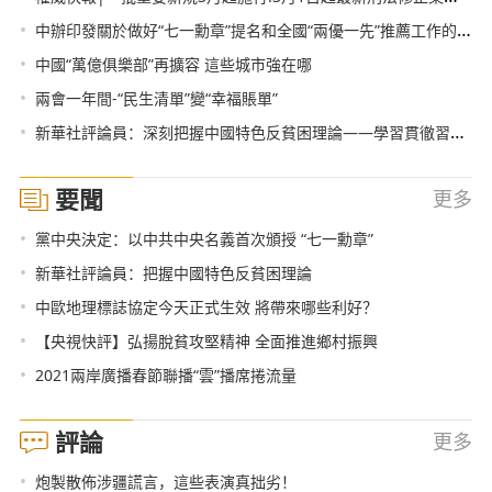
•
中辦印發關於做好“七一勳章”提名和全國“兩優一先”推薦工作的通知
•
中國“萬億俱樂部”再擴容 這些城市強在哪
•
兩會一年間-“民生清單”變“幸福賬單”
•
新華社評論員：深刻把握中國特色反貧困理論——學習貫徹習近平總書記在全國脫貧攻堅總結表彰大會重要講話
要聞
更多
•
黨中央決定：以中共中央名義首次頒授 “七一勳章”
•
新華社評論員：把握中國特色反貧困理論
•
中歐地理標誌協定今天正式生效 將帶來哪些利好？
•
【央視快評】弘揚脫貧攻堅精神 全面推進鄉村振興
•
2021兩岸廣播春節聯播“雲”播席捲流量
評論
更多
•
炮製散佈涉疆謊言，這些表演真拙劣！