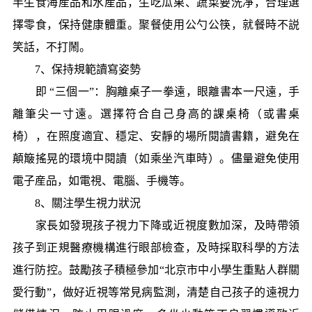
半生食海産品和水産品，生吃瓜果、蔬菜要洗凈，合理選
擇零食，保持健康體重。聚餐使用公勺公筷，就餐時不説
笑話，不打鬧。
7、保持規範讀寫姿勢
即 “三個一”：胸離桌子一拳遠，眼離書本一尺遠，手
離筆尖一寸遠。選擇符合自己身高的課桌椅（或書桌
椅），在照度適宜、穩定、安靜的場所閱讀書籍，避免在
顛簸搖晃的環境中閱讀（如乘坐汽車時）。儘量避免使用
電子産品，如電視、電腦、手機等。
8、關注學生視力狀況
家長如發現孩子視力下降或近視度數加深，及時帶領
孩子到正規醫療機構進行眼部檢查，及時採取科學的方法
進行防控。鼓勵孩子積極參加“北京市中小學生重點人群關
愛行動”，做好近視等常見病監測，清楚自己孩子的遠視力