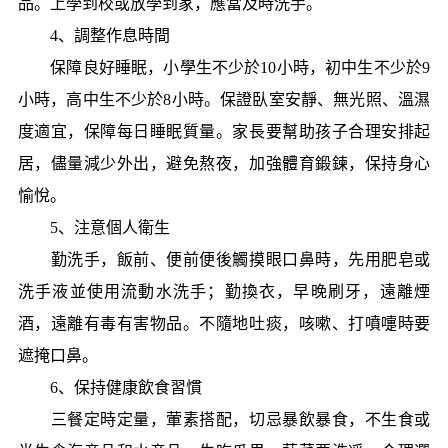
品。上學到校或放學到家，應當及時洗手。
4、調整作息時間
保障良好睡眠，小學生不少於10小時，初中生不少於9
小時，高中生不少於8小時。保證臥室安靜、無光照、溫濕
度適宜，保障每日睡眠質量。家長要幫助孩子合理安排起
居，儘量減少外出，避免熬夜，加強體育鍛鍊，保持身心
愉悅。
5、注意個人衛生
勤洗手，飯前、便前便後觸摸眼口鼻時，先用肥皂或
洗手液並使用流動水洗手；勤換衣，早晚刷牙，遠離煙
酒，遠離有毒有害物品。不隨地吐痰，咳嗽、打噴嚏時要
遮掩口鼻。
6、保持健康飲食習慣
三餐定時定量，葷素搭配，切忌暴飲暴食，不生食或