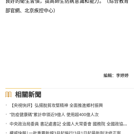
良好的衛生習慣，提高師生防病意識和能力。（綜合教育
部官網、北京疾控中心）
編輯：李婷婷
相關新聞
•
【央視快評】弘揚脫貧攻堅精神 全面推進鄉村振興
•
“防疫健康碼”累計申領近9億人 使用超400億人次
•
中央政治局委員 書記處書記 全國人大常委會 國務院 全國政協黨組成員 最高人民法院 最高人民檢察院黨組書記向黨中央和習近平總書記述職
•
權威快報|一批重要新規3月起施行!3月1日起最新刑法修正案開始生效