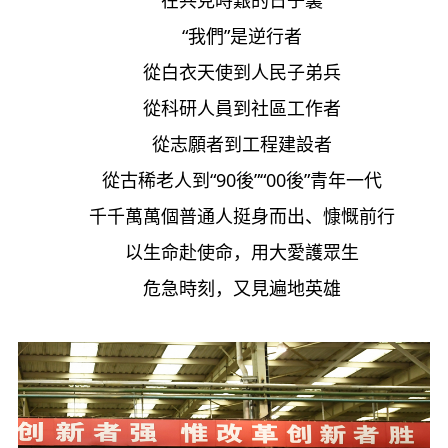
在共克時艱的日子裏
“我們”是逆行者
從白衣天使到人民子弟兵
從科研人員到社區工作者
從志願者到工程建設者
從古稀老人到“90後”“00後”青年一代
千千萬萬個普通人挺身而出、慷慨前行
以生命赴使命，用大愛護眾生
危急時刻，又見遍地英雄