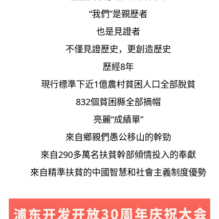
“我們”是親歷者
也是見證者
不僅見證歷史，更創造歷史
歷經8年
現行標準下近1億農村貧困人口全部脫貧
832個貧困縣全部摘帽
亮麗“成績單”
來自鄉親們愚公移山的幹勁
來自290多萬名扶貧幹部傾情投入的奉獻
來自精準扶貧的中國智慧和社會主義制度優勢