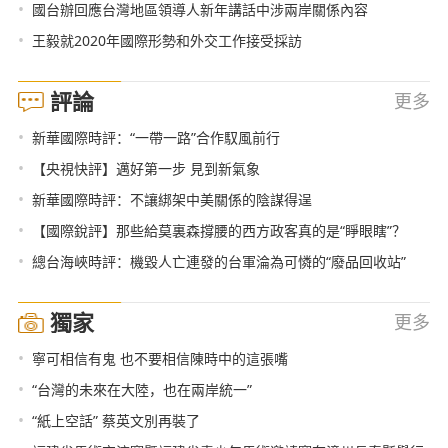
•
國台辦回應台灣地區領導人新年講話中涉兩岸關係內容
•
王毅就2020年國際形勢和外交工作接受採訪
評論
更多
•
新華國際時評：“一帶一路”合作馭風前行
•
【央視快評】邁好第一步 見到新氣象
•
新華國際時評：不讓綁架中美關係的陰謀得逞
•
【國際銳評】那些給莫裏森撐腰的西方政客真的是“睜眼瞎”？
•
總台海峽時評：機毀人亡連發的台軍淪為可憐的“廢品回收站”
獨家
更多
•
寧可相信有鬼 也不要相信陳時中的這張嘴
•
“台灣的未來在大陸，也在兩岸統一”
•
“紙上空話” 蔡英文別再裝了