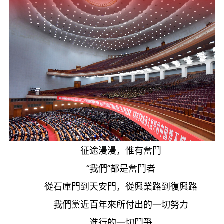
征途漫漫，惟有奮鬥
“我們”都是奮鬥者
從石庫門到天安門，從興業路到復興路
我們黨近百年來所付出的一切努力
進行的一切鬥爭