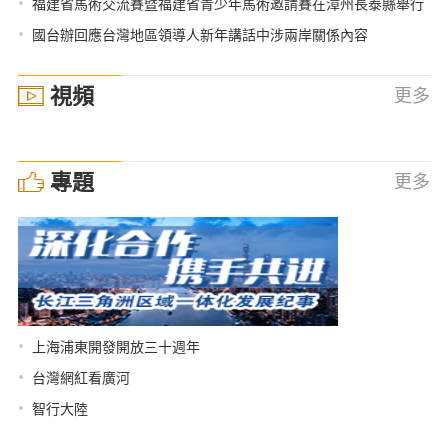
•
福建省馬術交流賽暨福建省青少年馬術邀請賽在漳州長泰縣舉行
•
國台辦回應台灣地區領導人新年講話中涉兩岸關係內容
視頻
更多
專題
更多
•
上海浦東開發開放三十週年
•
台灣網紅看廣河
•
智行大陸