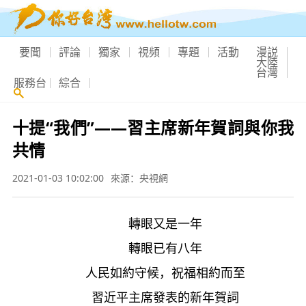
要聞
評論
獨家
視頻
專題
活動
漫説
大陸
台灣
服務台
綜合
十提“我們”——習主席新年賀詞與你我
共情
2021-01-03 10:02:00
來源：央視網
轉眼又是一年
轉眼已有八年
人民如約守候，祝福相約而至
習近平主席發表的新年賀詞