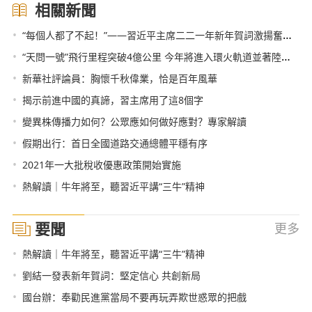
相關新聞
•
“每個人都了不起！”——習近平主席二二一年新年賀詞激揚奮鬥偉力
•
“天問一號”飛行里程突破4億公里 今年將進入環火軌道並著陸火星
•
新華社評論員：胸懷千秋偉業，恰是百年風華
•
揭示前進中國的真諦，習主席用了這8個字
•
變異株傳播力如何？公眾應如何做好應對？專家解讀
•
假期出行：首日全國道路交通總體平穩有序
•
2021年一大批稅收優惠政策開始實施
•
熱解讀｜牛年將至，聽習近平講“三牛”精神
要聞
更多
•
熱解讀｜牛年將至，聽習近平講“三牛”精神
•
劉結一發表新年賀詞：堅定信心 共創新局
•
國台辦：奉勸民進黨當局不要再玩弄欺世惑眾的把戲