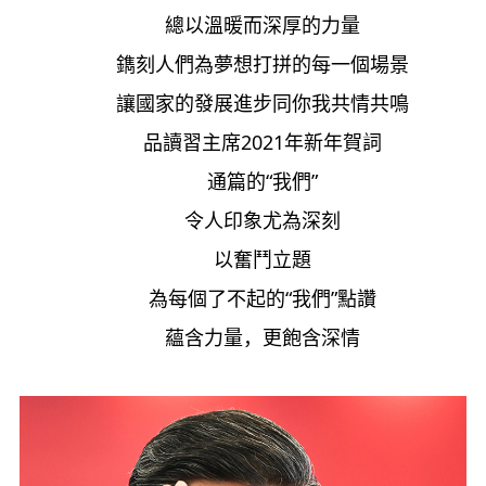
總以溫暖而深厚的力量
鐫刻人們為夢想打拼的每一個場景
讓國家的發展進步同你我共情共鳴
品讀習主席2021年新年賀詞
通篇的“我們”
令人印象尤為深刻
以奮鬥立題
為每個了不起的“我們”點讚
蘊含力量，更飽含深情