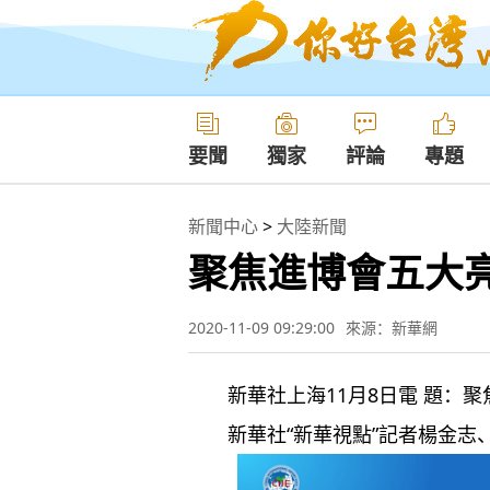
要聞
獨家
評論
專題
新聞中心
>
大陸新聞
聚焦進博會五大
2020-11-09 09:29:00
來源：新華網
新華社上海11月8日電 題：聚
新華社“新華視點”記者楊金志