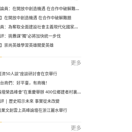
中創造機遇 在合作中破解難題 ——論習近平主席在第三屆中國國際進口博覽會開幕式上主旨演講
】在開放中創造機遇 在合作中破解難題
全面建設社會主義現代化國家新勝利而奮鬥——學習貫徹黨的十九屆五中全會精神
評：挑釁謀“獨”必將加快統一步伐
】崇尚英雄學習英雄關愛英雄
更多
經濟50人談”座談研討會在京舉行
台商們：好平臺，有商機！
壇榮昌峰會”在重慶舉辦 400位鄉建者村裏“趕集”
評 | 歷史昭示未來 事實從未改變
岸農業文創雲上高峰論壇在浙江麗水舉行
更多