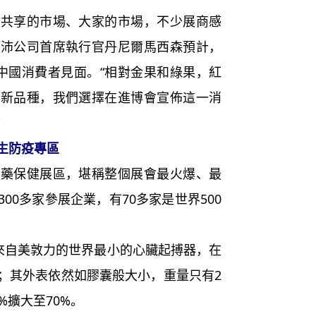
享的市場、大家的市場，不少展商感
佳沛公司首席執行官丹尼爾馬西森預計，
中國消費者見面。“相對金果和綠果，紅
個新品種，我們選擇在進博會宣佈這一消
生防疫專區
保健展區，堪稱整個展會最火爆、最
00多家參展企業，有70多家是世界500
來自美敦力的世界最小的心臟起搏器，在
；其外表依然如膠囊般大小，重量只有2
%擴大至70%。