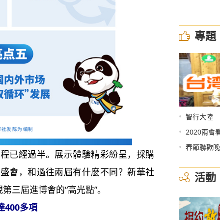
專題
•
智行大陸
•
2020兩會
•
春節聯歡晚
已經過半。展示體驗精彩紛呈，採購
的盛會，和過往兩屆有什麼不同？新華社
活動
現第三屆進博會的“高光點”。
400多項