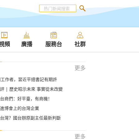
視頻
廣播
服務台
社群
更多
聞工作者，習近平總書記有期許
評 | 歷史昭示未來 事實從未改變
台商們：好平臺，有商機！
進博會上的台灣企業
台灣？國台辦原副主任最新判斷
更多