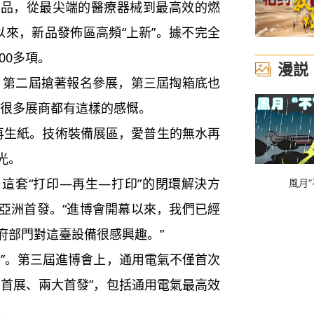
，從最尖端的醫療器械到最高效的燃
以來，新品發佈區高頻“上新”。據不完全
00多項。
漫説
第二屆搶著報名參展，第三屆掏箱底也
”很多展商都有這樣的感慨。
生紙。技術裝備展區，愛普生的無水再
光。
套“打印—再生—打印”的閉環解決方
風月“
亞洲首發。“進博會開幕以來，我們已經
府部門對這臺設備很感興趣。”
”。第三屆進博會上，通用電氣不僅首次
大首展、兩大首發”，包括通用電氣最高效
。