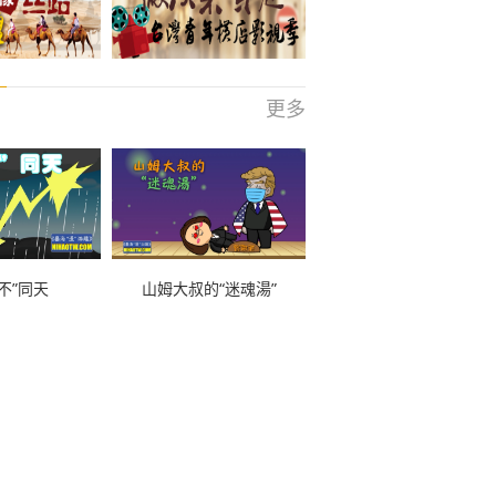
更多
不”同天
山姆大叔的“迷魂湯”