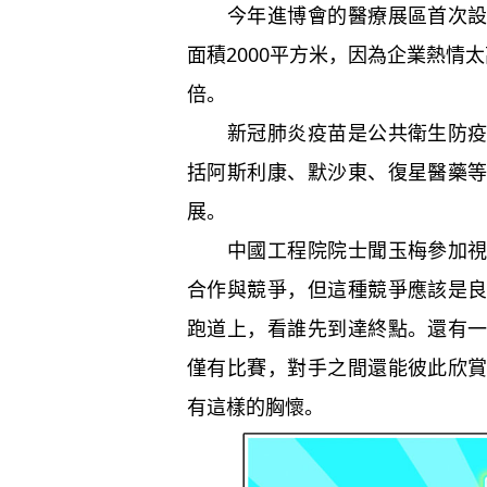
今年進博會的醫療展區首次設置
面積2000平方米，因為企業熱情
倍。
新冠肺炎疫苗是公共衛生防疫專
括阿斯利康、默沙東、復星醫藥
展。
中國工程院院士聞玉梅參加視頻
合作與競爭，但這種競爭應該是
跑道上，看誰先到達終點。還有
僅有比賽，對手之間還能彼此欣
有這樣的胸懷。