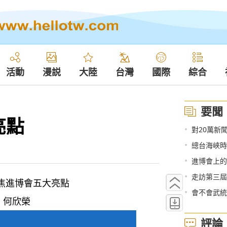
活動
漫説
大陸
台灣
國際
綜合
要聞
亮點
•
對20萬新
•
總台海峽時
•
進博會上的
•
走訪第三屆
焦進博會五大亮點
•
會不會武統
、何欣榮
評論