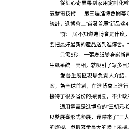
從紅心奇異果到家用定制化粧品
氣發電技術……第三屆進博會開幕
統計，進博會上“首發首展”新品達4
“第一屆不知道進博會是什麼，
要把最好最新的産品送到進博會。
只需5秒，一張廢紙變身嶄新再
生紙系統一亮相，就吸引了眾多目
愛普生展區現場負責人介紹，這
案，為全球首創，在進博會上進行
接待了很多省份的採購團，不少政
通用電氣是進博會的“三朝元老
以雙展臺形式參展，還帶來了“三
的燃機、單機容量最大的陸上風機