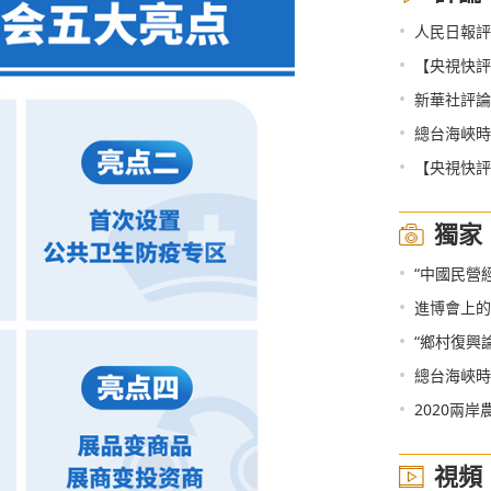
•
人民日報評論員：在開放
•
【央視快評
•
新華社評論員：為奪取
•
總台海峽時
•
【央視快評
獨家
•
“中國民營
•
進博會上的
•
“鄉村復興論
•
總台海峽時
•
2020兩
視頻