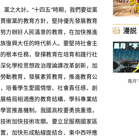
黨之大計。“十四五”時期，我們要從黨
面貫徹黨的教育方針，堅持優先發展教育
漫説
，努力辦好人民滿意的教育，在加快推進
民族復興大任的時代新人。要堅持社會主
育的根本任務，發揮教育在培育和踐行社
，深化學校思想政治理論課改革創新，加
展勞動教育，發展素質教育，推進教育公
風月“
展，培養學生愛國情懷、社會責任感、創
發展格局相適應的教育結構、學科專業結
身學習推進機制。我國高校要勇挑重擔，
心技術加快技術攻關。要立足服務國家區
配置，加快形成點線面結合、東中西呼應