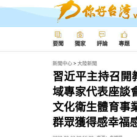
要聞
獨家
評論
專題
新聞中心
>
大陸新聞
習近平主持召開
域專家代表座談
文化衛生體育事
群眾獲得感幸福