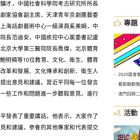
馮驥才，中國社會科學院考古研究所所長
戲劇家協會副主席、天津青年京劇團藝委
專題
、上海話劇藝術中心一級演員奚美娟，中
院院長范迪安，中國疾控中心黨委書記盧
、北京大學第三醫院院長喬傑，北京體育
鮑明曉等10位教育、文化、衛生、體育
育改革和發展、文化傳承和創新、衛生人
•
2020兩會
等提出意見和建議。習近平同每一位發言
•
春節聯歡晚
就一些工作和問題進一步聽取意見、進行
•
澳門回歸二
活動
發表了重要講話。他表示，大家作了
意見和建議，參會的其他專家和代表提交
。