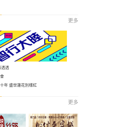
更多
看透透
會
十年 盛世蓮花別樣紅
更多