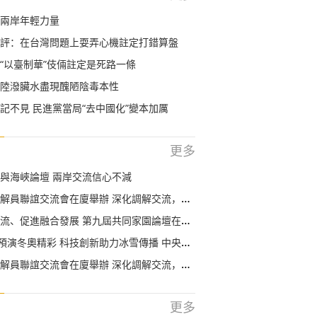
兩岸年輕力量
評：在台灣問題上耍弄心機註定打錯算盤
“以臺制華”伎倆註定是死路一條
陸潑臟水盡現醜陋陰毒本性
記不見 民進黨當局“去中國化”變本加厲
更多
與海峽論壇 兩岸交流信心不減
員聯誼交流會在廈舉辦 深化調解交流，共創和諧家園
、促進融合發展 第九屆共同家園論壇在平潭開幕
奧精彩 科技創新助力冰雪傳播 中央廣播電視總臺與北京冬奧組委簽署合作協議
員聯誼交流會在廈舉辦 深化調解交流，共創和諧家園
更多