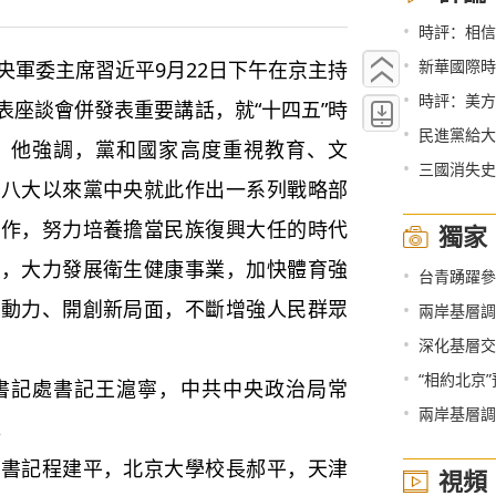
•
時評：相信
•
新華國際時
軍委主席習近平9月22日下午在京主持
•
時評：美方
表座談會併發表重要講話，就“十四五”時
•
民進黨給大
。他強調，黨和國家高度重視教育、文
•
三國消失史
十八大以來黨中央就此作出一系列戰略部
工作，努力培養擔當民族復興大任的時代
獨家
設，大力發展衛生健康事業，加快體育強
•
台青踴躍參
新動力、開創新局面，不斷增強人民群眾
•
兩岸基層調解
•
深化基層交流
•
“相約北京”預演冬
記處書記王滬寧，中共中央政治局常
•
兩岸基層調解
。
記程建平，北京大學校長郝平，天津
視頻