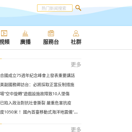
視頻
廣播
服務台
社群
更多
合國成立75週年紀念峰會上發表重要講話
美副國務卿訪台：必將採取正當反制措施
場“空中旋轉”遊戲設施故障致10人墜傷
已陷入政治對抗社會撕裂 嚴重危害抗疫
050米 ！國內首臺移動式海洋地震儀“海豚”圓滿完成海試
更多