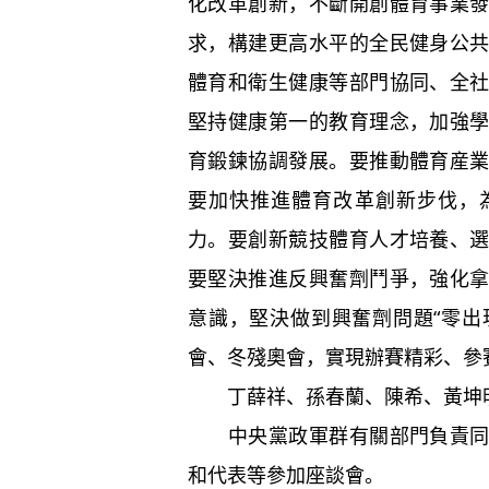
化改革創新，不斷開創體育事業
求，構建更高水平的全民健身公
體育和衛生健康等部門協同、全
堅持健康第一的教育理念，加強
育鍛鍊協調發展。要推動體育産
要加快推進體育改革創新步伐，
力。要創新競技體育人才培養、
要堅決推進反興奮劑鬥爭，強化
意識，堅決做到興奮劑問題“零出
會、冬殘奧會，實現辦賽精彩、參
丁薛祥、孫春蘭、陳希、黃坤明
中央黨政軍群有關部門負責同志
和代表等參加座談會。