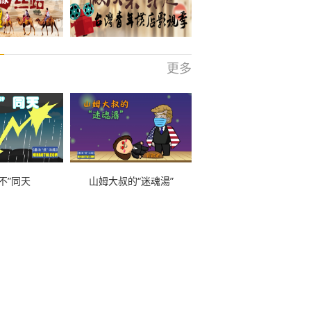
更多
不”同天
山姆大叔的“迷魂湯”