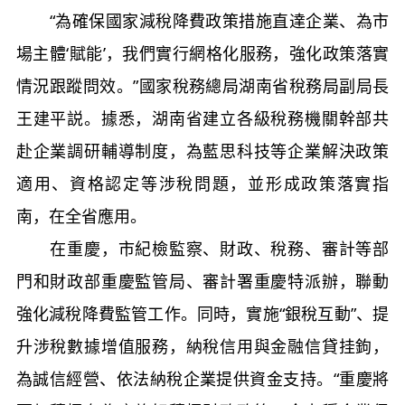
“為確保國家減稅降費政策措施直達企業、為市
場主體‘賦能’，我們實行網格化服務，強化政策落實
情況跟蹤問效。”國家稅務總局湖南省稅務局副局長
王建平説。據悉，湖南省建立各級稅務機關幹部共
赴企業調研輔導制度，為藍思科技等企業解決政策
適用、資格認定等涉稅問題，並形成政策落實指
南，在全省應用。
在重慶，市紀檢監察、財政、稅務、審計等部
門和財政部重慶監管局、審計署重慶特派辦，聯動
強化減稅降費監管工作。同時，實施“銀稅互動”、提
升涉稅數據增值服務，納稅信用與金融信貸挂鉤，
為誠信經營、依法納稅企業提供資金支持。“重慶將