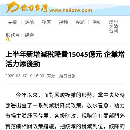
要聞
評論
獨家
視頻
專題
活動
漫説
大陸
台灣
服務台
綜合
上半年新增減稅降費15045億元 企業增
活力添後勁
2020-08-17 10:16:00
來源：經濟日報
今年以來，面對嚴峻複雜的形勢，黨中央及時
部署出臺了一系列減稅降費政策，放水養魚，助力
市場主體紓困發展。各級財政、稅務等有關部門落
實落細相關政策措施，把該減的稅減到位，該降的