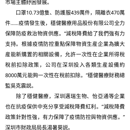
市場主體紓困發展。
口罩10.73億隻、防護服439萬件，隔離衣470萬
件……疫情發生後，穩健醫療用品股份有限公司全力
保障防疫救治物資供應。“減稅降費給了我們強有力
支持。根據疫情防控重點保障物資生産企業為擴大
産能新購置的相關設備，允許一次性在企業所得稅
稅前扣除政策，公司在深圳投入各類生産設備約
8000萬元能夠一次性在稅前扣除。”穩健醫療財務總
監吳克震説。
除了穩健醫療，深圳邁瑞生物、怡亞通等企業
也在抗疫保供中充分享受減稅降費紅利。“減稅降費
政策針對性強，有力保障了疫情防控與物資供應。”
深圳市財政局局長湯暑葵説。