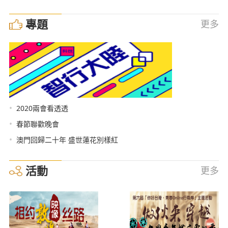
專題
更多
•
2020兩會看透透
•
春節聯歡晚會
•
澳門回歸二十年 盛世蓮花別樣紅
活動
更多