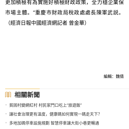
更加積極有為實施好積極財政政策，全力穩企業保
市場主體。”重慶市財政局稅政處處長陳軍武説。
（經濟日報中國經濟網記者 曾金華）
編輯：魏倩
相關新聞
•
貧困村變網紅村 村民家門口吃上“旅遊飯”
•
讓社會治理更有溫度，健康碼如何實現一碼走天下？
•
多地加碼停車設施規劃 智慧停車讓大街小巷更暢通