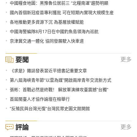
•
中國糧食地圖：黑豫魯位居前三 “北糧南運”趨勢明顯
•
國內首個新冠疫苗專利獲批 可在短期內實現大規模生産
•
各地推動更多資源下沉 為基層放權賦能
•
中國海警編隊8月17日在中國釣魚島領海內巡航
•
京津冀交通一體化 協同發展駛入快車道
要聞
更多
•
《求是》雜誌發表習近平總書記重要文章
•
第八屆海峽青年節“以雲為媒”開啟兩岸青年交流新方式
•
張彬：首戰必然是終戰！ 解放軍演練攻臺震撼“台獨”
•
首屆閩臺人才協作論壇在榕舉行
•
“反殖民與台灣光復”台灣民眾史圖文館開館
評論
更多