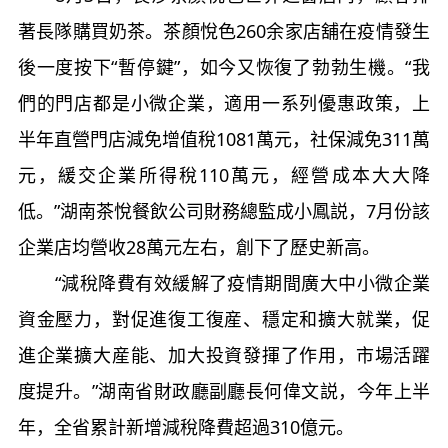
著長隊購買奶茶。茶顏悅色260余家店舖在疫情發生
後一度按下“暫停鍵”，如今又恢復了勃勃生機。“我
們的門店都是小微企業，適用一系列優惠政策，上
半年直營門店減免增值稅1081萬元，社保減免311萬
元，緩交企業所得稅110萬元，經營成本大大降
低。”湖南茶悅餐飲公司財務總監成小鳳説，7月份該
企業店均營收28萬元左右，創下了歷史新高。
“減稅降費有效緩解了疫情期間廣大中小微企業
資金壓力，對促進復工復産、穩定和擴大就業，促
進企業擴大産能、加大投資發揮了作用，市場活躍
度提升。”湖南省財政廳副廳長何偉文説，今年上半
年，全省累計新增減稅降費超過310億元。