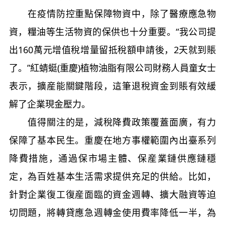
在疫情防控重點保障物資中，除了醫療應急物
資，糧油等生活物資的保供也十分重要。“我公司提
出160萬元增值稅增量留抵稅額申請後，2天就到賬
了。”紅蜻蜓(重慶)植物油脂有限公司財務人員童女士
表示，擴産能關鍵階段，這筆退稅資金到賬有效緩
解了企業現金壓力。
值得關注的是，減稅降費政策覆蓋面廣，有力
保障了基本民生。重慶在地方事權範圍內出臺系列
降費措施，通過保市場主體、保産業鏈供應鏈穩
定，為百姓基本生活需求提供充足的供給。比如，
針對企業復工復産面臨的資金週轉、擴大融資等迫
切問題，將轉貸應急週轉金使用費率降低一半，為