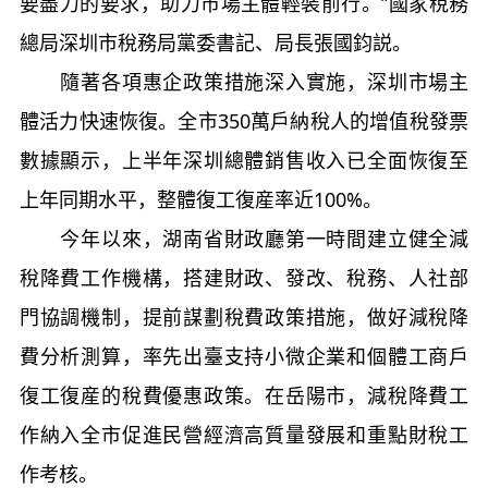
要盡力的要求，助力市場主體輕裝前行。”國家稅務
總局深圳市稅務局黨委書記、局長張國鈞説。
隨著各項惠企政策措施深入實施，深圳市場主
體活力快速恢復。全市350萬戶納稅人的增值稅發票
數據顯示，上半年深圳總體銷售收入已全面恢復至
上年同期水平，整體復工復産率近100%。
今年以來，湖南省財政廳第一時間建立健全減
稅降費工作機構，搭建財政、發改、稅務、人社部
門協調機制，提前謀劃稅費政策措施，做好減稅降
費分析測算，率先出臺支持小微企業和個體工商戶
復工復産的稅費優惠政策。在岳陽市，減稅降費工
作納入全市促進民營經濟高質量發展和重點財稅工
作考核。