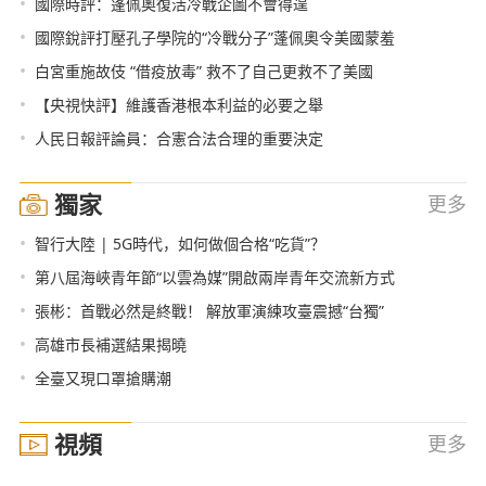
•
國際時評：蓬佩奧復活冷戰企圖不會得逞
•
國際銳評打壓孔子學院的“冷戰分子”蓬佩奧令美國蒙羞
•
白宮重施故伎 “借疫放毒” 救不了自己更救不了美國
•
【央視快評】維護香港根本利益的必要之舉
•
人民日報評論員：合憲合法合理的重要決定
獨家
更多
•
智行大陸 | 5G時代，如何做個合格“吃貨”？
•
第八屆海峽青年節“以雲為媒”開啟兩岸青年交流新方式
•
張彬：首戰必然是終戰！ 解放軍演練攻臺震撼“台獨”
•
高雄市長補選結果揭曉
•
全臺又現口罩搶購潮
視頻
更多