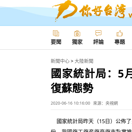
要聞
獨家
評論
專題
新聞中心
>
大陸新聞
國家統計局：5
復蘇態勢
2020-06-16 10:16:00
來源：央視網
國家統計局昨天（15日）公佈了
份，我國復工復産復商復市紮實