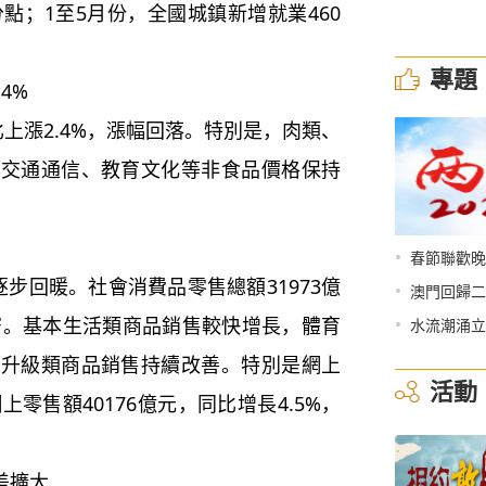
百分點；1至5月份，全國城鎮新增就業460
專題
4%
漲2.4%，漲幅回落。特別是，肉類、
，交通通信、教育文化等非食品價格保持
•
春節聯歡晚
回暖。社會消費品零售總額31973億
•
澳門回歸二
•
收窄。基本生活類商品銷售較快增長，體育
水流潮涌立
費升級類商品銷售持續改善。特別是網上
活動
零售額40176億元，同比增長4.5%，
差擴大