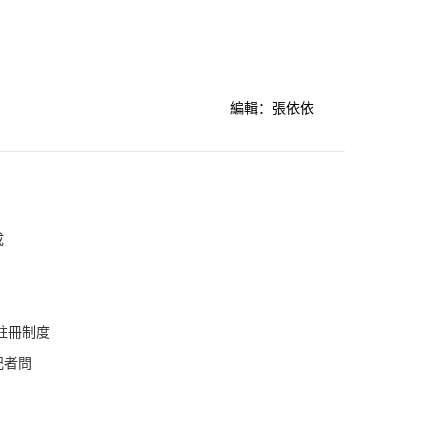
編輯：張依依
成
註冊制度
記者問