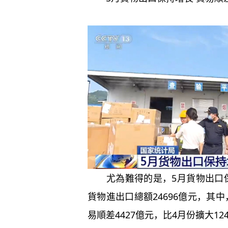
尤為難得的是，5月貨物出口保
貨物進出口總額24696億元，其中，
易順差4427億元，比4月份擴大12