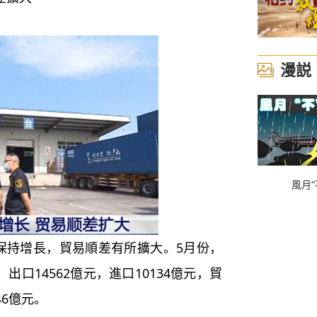
漫説
風月“
持增長，貿易順差有所擴大。5月份，
出口14562億元，進口10134億元，貿
46億元。