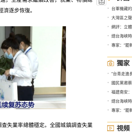
•
台軍機藏的深
經濟逐步恢復。
•
大灣區之聲熱
•
網評：立體
•
總台海峽時
•
專家：“罷
獨家
•
“台青走進
•
國民黨邀蔡
•
福建南安：
•
總台海峽時
•
專家：“罷
查失業率總體穩定。全國城鎮調查失業
視頻