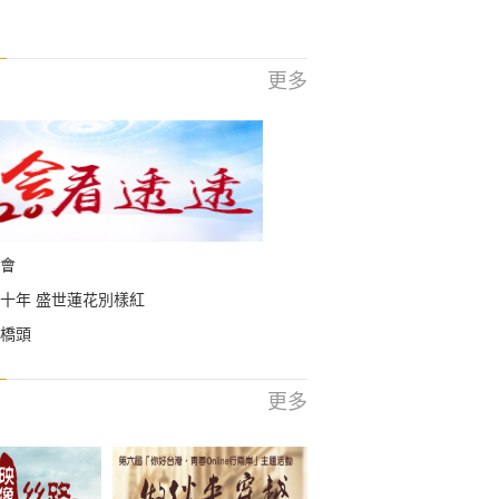
更多
會
十年 盛世蓮花別樣紅
橋頭
更多