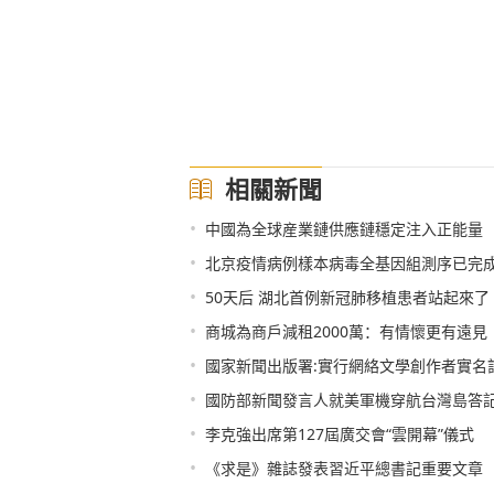
相關新聞
•
中國為全球産業鏈供應鏈穩定注入正能量
•
北京疫情病例樣本病毒全基因組測序已完
•
50天后 湖北首例新冠肺移植患者站起來了
•
商城為商戶減租2000萬：有情懷更有遠見
•
國家新聞出版署:實行網絡文學創作者實名
•
國防部新聞發言人就美軍機穿航台灣島答
•
李克強出席第127屆廣交會“雲開幕”儀式
•
《求是》雜誌發表習近平總書記重要文章