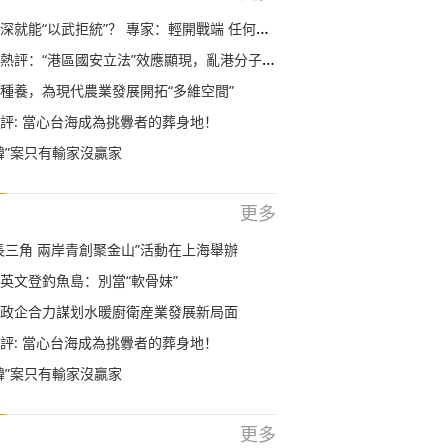
就能“以武拒統”？ 專家：輕開戰端 任何地方都不安全
評：“港區國安立法”效應顯現，亂港分子回頭是岸！
種養，為現代農業發展開拓“多維空間”
評: 當心台海成為挑釁者的葬身地！
韓”案只有輸家沒贏家
更多
長三角 兩岸青創聚金山”活動在上海舉辦
英文登釣魚島：別當“軟骨妹”
政企合力謀划水暖廚衛産業發展新局面
評: 當心台海成為挑釁者的葬身地！
韓”案只有輸家沒贏家
更多