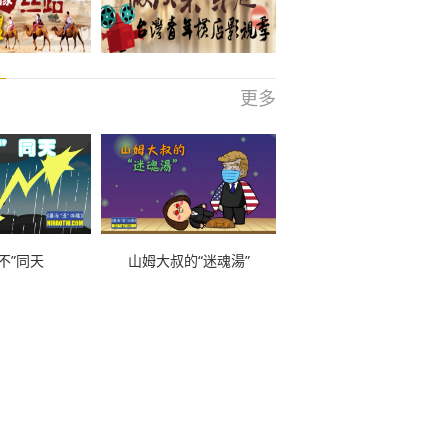
更多
不”同天
山姆大叔的“迷魂湯”