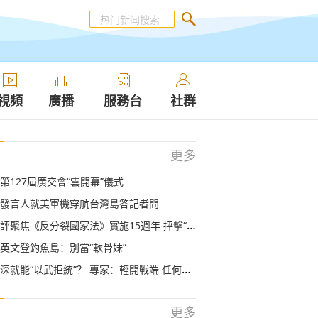
視頻
廣播
服務台
社群
更多
第127屆廣交會“雲開幕”儀式
發言人就美軍機穿航台灣島答記者問
反分裂國家法》實施15週年 抨擊“台獨”分裂勢力引發海內外媒體廣泛關注
英文登釣魚島：別當“軟骨妹”
就能“以武拒統”？ 專家：輕開戰端 任何地方都不安全
更多