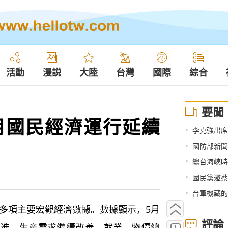
活動
漫説
大陸
台灣
國際
綜合
要聞
月國民經濟運行延續
•
李克強出席
•
國防部新聞
•
總台海峽時評聚焦《
•
國民黨邀蔡
•
台軍機藏的深
多項主要宏觀經濟數據。數據顯示，5月
評論
推進，生産需求繼續改善，就業、物價總