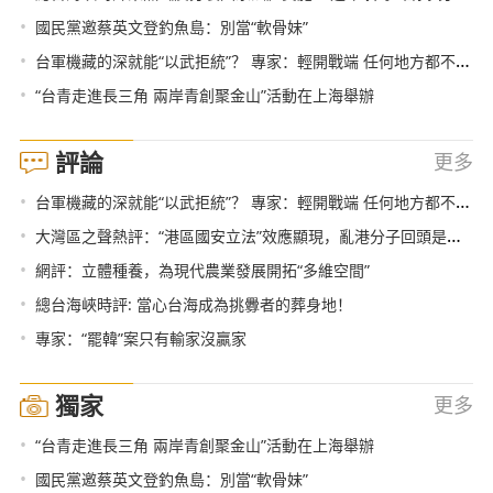
•
國民黨邀蔡英文登釣魚島：別當“軟骨妹”
•
台軍機藏的深就能“以武拒統”？ 專家：輕開戰端 任何地方都不安全
•
“台青走進長三角 兩岸青創聚金山”活動在上海舉辦
評論
更多
•
台軍機藏的深就能“以武拒統”？ 專家：輕開戰端 任何地方都不安全
•
大灣區之聲熱評：“港區國安立法”效應顯現，亂港分子回頭是岸！
•
網評：立體種養，為現代農業發展開拓“多維空間”
•
總台海峽時評: 當心台海成為挑釁者的葬身地！
•
專家：“罷韓”案只有輸家沒贏家
獨家
更多
•
“台青走進長三角 兩岸青創聚金山”活動在上海舉辦
•
國民黨邀蔡英文登釣魚島：別當“軟骨妹”