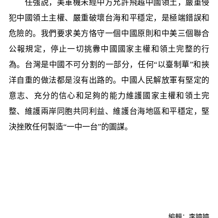
任強説，美軍機未經中方允許飛越中國領土，嚴重侵
犯中國領土主權、嚴重破壞台海和平穩定，是極端錯誤和
危險的。我們要求美方恪守一個中國原則和中美三個聯合
公報規定，停止一切挑釁中國國家主權和領土完整的行
為。台灣是中國不可分割的一部分，任何“以臺制華”和挾
洋自重的做法都是沒有出路的。中國人民解放軍有堅定的
意志、充分的信心和足夠的能力維護國家主權和領土完
整、維護兩岸同胞共同利益、維護台海地區和平穩定，堅
決挫敗任何製造“一中一台”的圖謀。
編輯：李婷婷