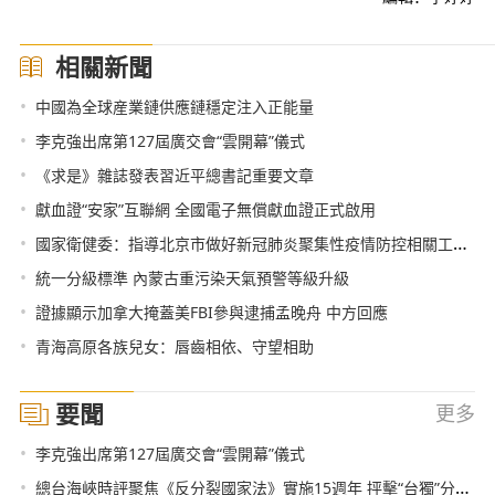
相關新聞
•
中國為全球産業鏈供應鏈穩定注入正能量
•
李克強出席第127屆廣交會“雲開幕”儀式
•
《求是》雜誌發表習近平總書記重要文章
•
獻血證“安家”互聯網 全國電子無償獻血證正式啟用
•
國家衛健委：指導北京市做好新冠肺炎聚集性疫情防控相關工作 將疫情扼殺于成災之前
•
統一分級標準 內蒙古重污染天氣預警等級升級
•
證據顯示加拿大掩蓋美FBI參與逮捕孟晚舟 中方回應
•
青海高原各族兒女：唇齒相依、守望相助
要聞
更多
•
李克強出席第127屆廣交會“雲開幕”儀式
•
總台海峽時評聚焦《反分裂國家法》實施15週年 抨擊“台獨”分裂勢力引發海內外媒體廣泛關注