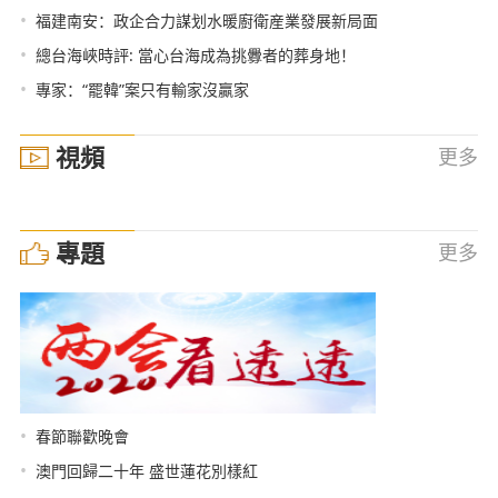
•
福建南安：政企合力謀划水暖廚衛産業發展新局面
•
總台海峽時評: 當心台海成為挑釁者的葬身地！
•
專家：“罷韓”案只有輸家沒贏家
視頻
更多
專題
更多
•
春節聯歡晚會
•
澳門回歸二十年 盛世蓮花別樣紅