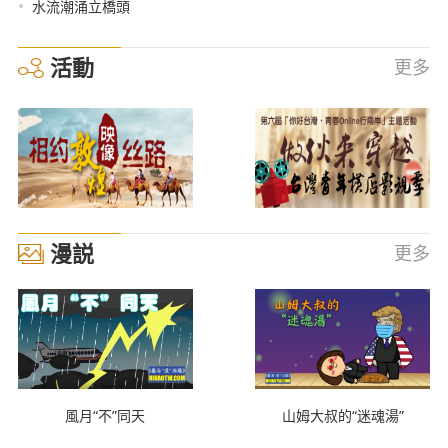
•
水流潮涌立橋頭
活動
更多
漫説
更多
風月“不”同天
山姆大叔的“迷魂湯”