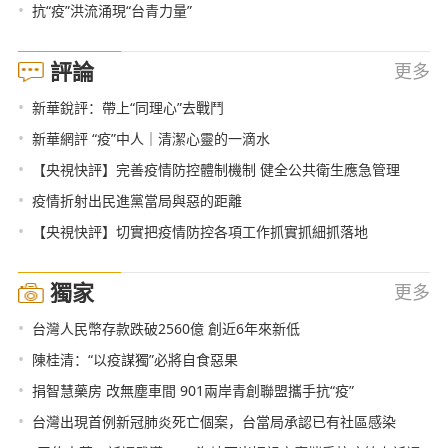
•
抗“疫”洪流涌現“台青力量”
評論
更多
•
新華銳評：帶上“同理心”去戰鬥
•
新華網評 “疫”中人｜清潔心靈的一滴水
•
【央視快評】完善疫情防控體制機制 健全公共衛生應急管理
•
疫情折射出民進黨當局與惡的距離
•
【央視快評】切實把疫情防控各項工作抓實抓細抓落地
獨家
更多
•
台灣人民幣存款跌破2560億 創近6年來新低
•
陳桂清：“以疫謀獨”必將自食惡果
•
捐智慧藥房 改無塵車間 901兩岸青創聯盟攜手抗“疫”
•
台灣出現首例新冠肺炎死亡個案，台當局承認已有社區感染