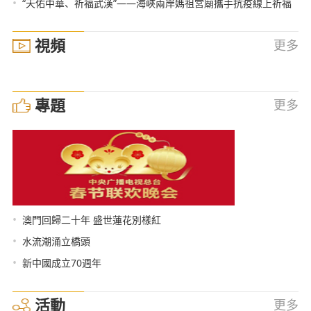
•
“天佑中華、祈福武漢”——海峽兩岸媽祖宮廟攜手抗疫線上祈福
視頻
更多
專題
更多
•
澳門回歸二十年 盛世蓮花別樣紅
•
水流潮涌立橋頭
•
新中國成立70週年
活動
更多