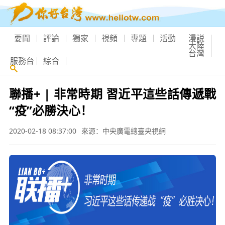
要聞
評論
獨家
視頻
專題
活動
漫説
大陸
台灣
服務台
綜合
聯播+ | 非常時期 習近平這些話傳遞戰
“疫”必勝決心！
2020-02-18 08:37:00
來源：中央廣電總臺央視網