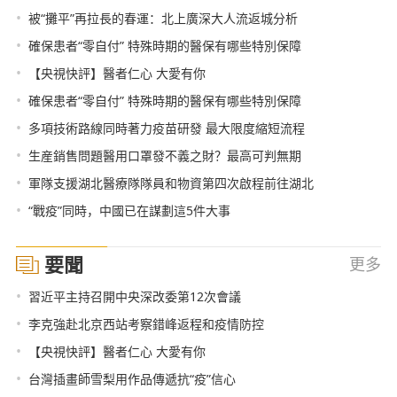
•
被“攤平”再拉長的春運：北上廣深大人流返城分析
•
確保患者“零自付” 特殊時期的醫保有哪些特別保障
•
【央視快評】醫者仁心 大愛有你
•
確保患者“零自付” 特殊時期的醫保有哪些特別保障
•
多項技術路線同時著力疫苗研發 最大限度縮短流程
•
生産銷售問題醫用口罩發不義之財？最高可判無期
•
軍隊支援湖北醫療隊隊員和物資第四次啟程前往湖北
•
“戰疫”同時，中國已在謀劃這5件大事
要聞
更多
•
習近平主持召開中央深改委第12次會議
•
李克強赴北京西站考察錯峰返程和疫情防控
•
【央視快評】醫者仁心 大愛有你
•
台灣插畫師雪梨用作品傳遞抗“疫”信心